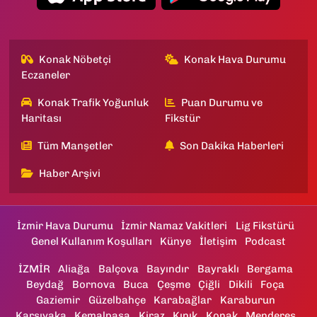
Konak Nöbetçi
Konak Hava Durumu
Eczaneler
Konak Trafik Yoğunluk
Puan Durumu ve
Haritası
Fikstür
Tüm Manşetler
Son Dakika Haberleri
Haber Arşivi
İzmir Hava Durumu
İzmir Namaz Vakitleri
Lig Fikstürü
Genel Kullanım Koşulları
Künye
İletişim
Podcast
İZMİR
Aliağa
Balçova
Bayındır
Bayraklı
Bergama
Beydağ
Bornova
Buca
Çeşme
Çiğli
Dikili
Foça
Gaziemir
Güzelbahçe
Karabağlar
Karaburun
Karşıyaka
Kemalpaşa
Kiraz
Kınık
Konak
Menderes