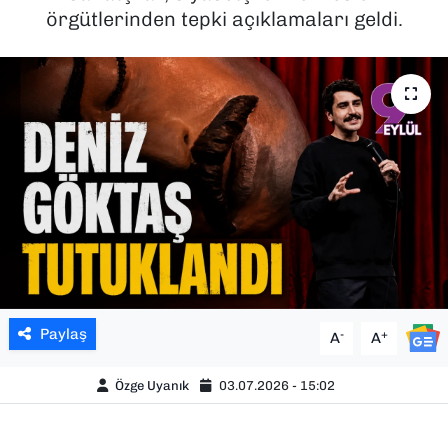
örgütlerinden tepki açıklamaları geldi.
SAĞLIK
SPOR
TEKNOLOJİ
YAŞAM
YEREL YÖNETİMLER
Paylaş
-
+
A
A
Özge Uyanık
03.07.2026 - 15:02