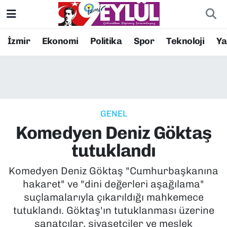
Resmi İlanlar
Konak Nöbetçi Eczaneler
İzmir
Ekonomi
Politika
Spor
Teknoloji
Y
BİLİM
Konak Hava Durumu
DÜNYA
Konak Trafik Yoğunluk Haritası
GENEL
EĞİTİM
Süper Lig Puan Durumu ve Fikstür
Komedyen Deniz Göktaş
EKONOMİ
Tüm Manşetler
tutuklandı
KÜLTÜR SANAT
Son Dakika Haberleri
Komedyen Deniz Göktaş "Cumhurbaşkanına
hakaret" ve "dini değerleri aşağılama"
MAGAZİN
Haber Arşivi
suçlamalarıyla çıkarıldığı mahkemece
tutuklandı. Göktaş'ın tutuklanması üzerine
POLİTİKA
sanatçılar, siyasetçiler ve meslek