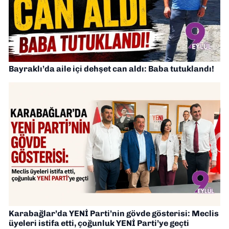
Bayraklı’da aile içi dehşet can aldı: Baba tutuklandı!
Karabağlar’da YENİ Parti’nin gövde gösterisi: Meclis
üyeleri istifa etti, çoğunluk YENİ Parti’ye geçti