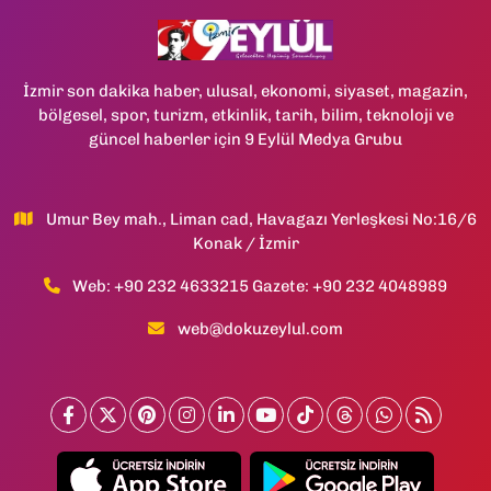
İzmir son dakika haber, ulusal, ekonomi, siyaset, magazin,
bölgesel, spor, turizm, etkinlik, tarih, bilim, teknoloji ve
güncel haberler için 9 Eylül Medya Grubu
Umur Bey mah., Liman cad, Havagazı Yerleşkesi No:16/6
Konak / İzmir
Web: +90 232 4633215 Gazete: +90 232 4048989
web@dokuzeylul.com