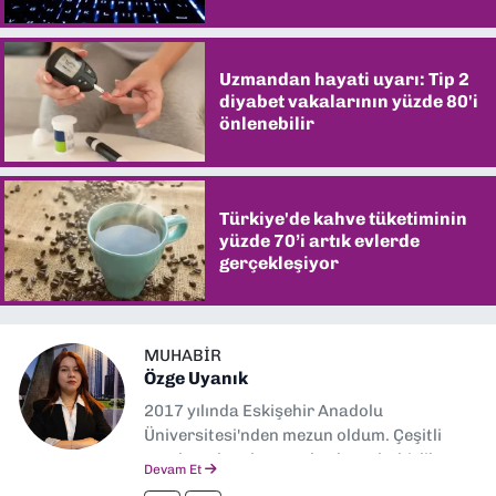
Uzmandan hayati uyarı: Tip 2
diyabet vakalarının yüzde 80'i
önlenebilir
Türkiye'de kahve tüketiminin
yüzde 70’i artık evlerde
gerçekleşiyor
MUHABIR
Özge Uyanık
2017 yılında Eskişehir Anadolu
Üniversitesi'nden mezun oldum. Çeşitli
yerel ve ulusal gazetelerde muhabirlik
Devam Et
yaptım. Özellikle emek, çevre, kent ve insan