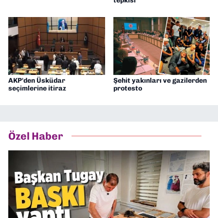
tepkisi
AKP'den Üsküdar
Şehit yakınları ve gazilerden
seçimlerine itiraz
protesto
Özel Haber