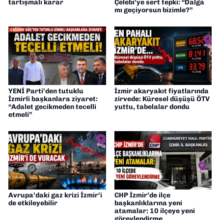
tartışmalı karar
Çelebi’ye sert tepki: “Dalga
mı geçiyorsun bizimle?”
YENİ Parti’den tutuklu
İzmir akaryakıt fiyatlarında
İzmirli başkanlara ziyaret:
zirvede: Küresel düşüşü ÖTV
“Adalet gecikmeden tecelli
yuttu, tabelalar dondu
etmeli”
Avrupa’daki gaz krizi İzmir’i
CHP İzmir’de ilçe
de etkileyebilir
başkanlıklarına yeni
atamalar: 10 ilçeye yeni
görevlendirme