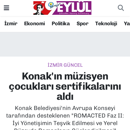
Resmi İlanlar
Konak Nöbetçi Eczaneler
İzmir
Ekonomi
Politika
Spor
Teknoloji
Y
BİLİM
Konak Hava Durumu
DÜNYA
Konak Trafik Yoğunluk Haritası
İZMİR GÜNCEL
EĞİTİM
Süper Lig Puan Durumu ve Fikstür
Konak'ın müzisyen
EKONOMİ
Tüm Manşetler
çocukları sertifikalarını
aldı
KÜLTÜR SANAT
Son Dakika Haberleri
Konak Belediyesi'nin Avrupa Konseyi
MAGAZİN
Haber Arşivi
tarafından desteklenen "ROMACTED Faz II:
İyi Yönetişimin Teşvik Edilmesi ve Yerel
POLİTİKA