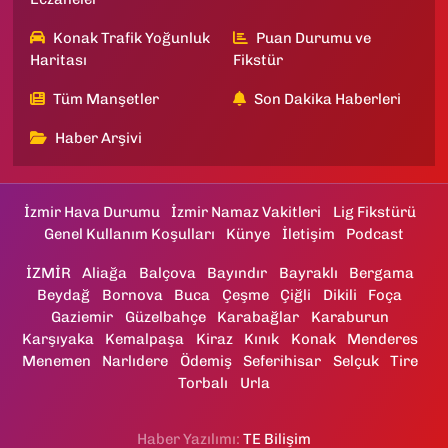
Konak Trafik Yoğunluk
Puan Durumu ve
Haritası
Fikstür
Tüm Manşetler
Son Dakika Haberleri
Haber Arşivi
İzmir Hava Durumu
İzmir Namaz Vakitleri
Lig Fikstürü
Genel Kullanım Koşulları
Künye
İletişim
Podcast
İZMİR
Aliağa
Balçova
Bayındır
Bayraklı
Bergama
Beydağ
Bornova
Buca
Çeşme
Çiğli
Dikili
Foça
Gaziemir
Güzelbahçe
Karabağlar
Karaburun
Karşıyaka
Kemalpaşa
Kiraz
Kınık
Konak
Menderes
Menemen
Narlıdere
Ödemiş
Seferihisar
Selçuk
Tire
Torbalı
Urla
Haber Yazılımı:
TE Bilişim