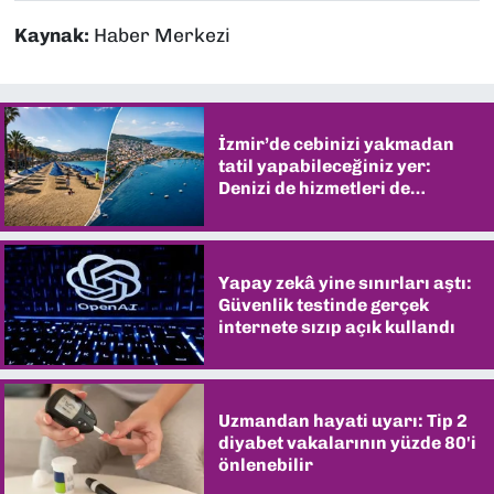
Kaynak:
Haber Merkezi
İzmir’de cebinizi yakmadan
tatil yapabileceğiniz yer:
Denizi de hizmetleri de
şaşırtıyor
Yapay zekâ yine sınırları aştı:
Güvenlik testinde gerçek
internete sızıp açık kullandı
Uzmandan hayati uyarı: Tip 2
diyabet vakalarının yüzde 80'i
önlenebilir