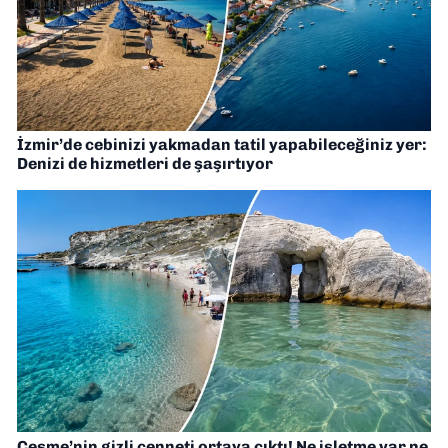
İzmir’de cebinizi yakmadan tatil yapabileceğiniz yer:
Denizi de hizmetleri de şaşırtıyor
Çeşme’nin gizli cenneti ortaya çıktı! Ne işletme var ne