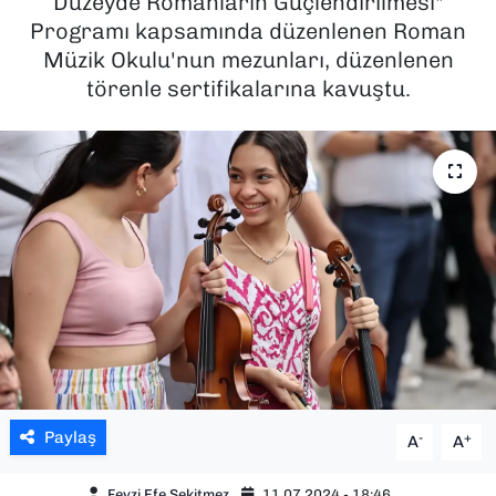
Düzeyde Romanların Güçlendirilmesi"
Programı kapsamında düzenlenen Roman
SAĞLIK
Müzik Okulu'nun mezunları, düzenlenen
törenle sertifikalarına kavuştu.
SPOR
TEKNOLOJİ
YAŞAM
YEREL YÖNETİMLER
Paylaş
-
+
A
A
Fevzi Efe Sekitmez
11.07.2024 - 18:46