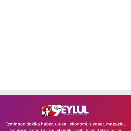
İzmir son dakika haber, ulusal, ekonomi, siyaset, magazin,
bölgesel, spor, turizm, etkinlik, tarih, bilim, teknoloji ve