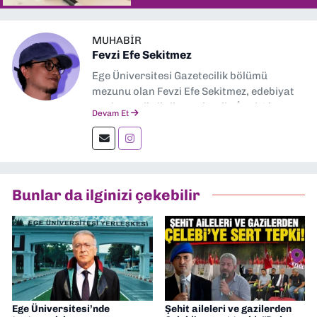
MUHABIR
Fevzi Efe Sekitmez
Ege Üniversitesi Gazetecilik bölümü
mezunu olan Fevzi Efe Sekitmez, edebiyat
ve sinema ile ilgilenmektedir. İzmir'de
Devam Et
çeşitli medya sektöründe kameraman,
editör, muhabir olarak çalıştı.
Bunlar da ilginizi çekebilir
Ege Üniversitesi’nde
Şehit aileleri ve gazilerden