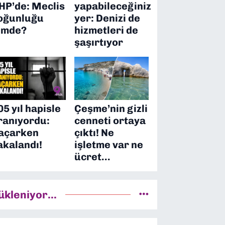
HP’de: Meclis
yapabileceğiniz
oğunluğu
yer: Denizi de
imde?
hizmetleri de
şaşırtıyor
05 yıl hapisle
Çeşme’nin gizli
ranıyordu:
cenneti ortaya
açarken
çıktı! Ne
akalandı!
işletme var ne
ücret…
ükleniyor...