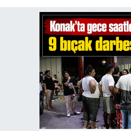
SAĞLIK
SPOR
TEKNOLOJİ
YAŞAM
YEREL YÖNETİMLER