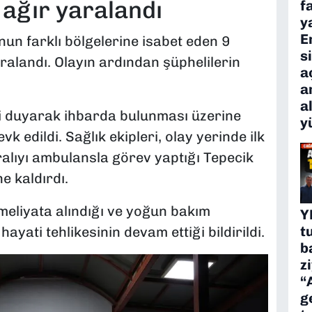
 ağır yaralandı
f
y
E
nun farklı bölgelerine isabet eden 9
s
ralandı. Olayın ardından şüphelilerin
a
a
a
i duyarak ihbarda bulunması üzerine
y
vk edildi. Sağlık ekipleri, olay yerinde ilk
alıyı ambulansla görev yaptığı Tepecik
e kaldırdı.
ameliyata alındığı ve yoğun bakım
Y
t
ayati tehlikesinin devam ettiği bildirildi.
b
z
“
g