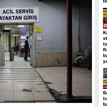
t
K
s
t
R
b
y
B
t
b