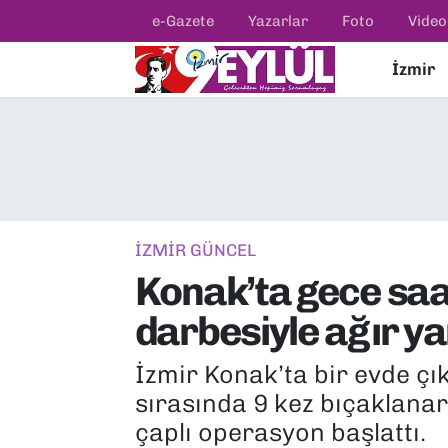
e-Gazete
Yazarlar
Foto
Video
İzmir
Resmi İlanlar
Konak Nöbetçi Eczaneler
BİLİM
Konak Hava Durumu
DÜNYA
Konak Trafik Yoğunluk Haritası
EĞİTİM
Süper Lig Puan Durumu ve Fikstür
İZMİR GÜNCEL
Konak’ta gece saa
EKONOMİ
Tüm Manşetler
darbesiyle ağır ya
KÜLTÜR SANAT
Son Dakika Haberleri
İzmir Konak’ta bir evde çık
MAGAZİN
Haber Arşivi
sırasında 9 kez bıçaklanar
çaplı operasyon başlattı.
POLİTİKA