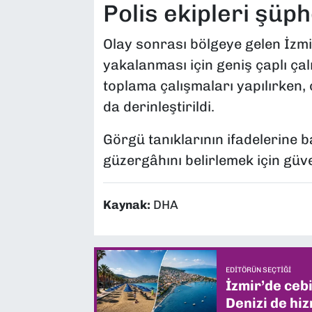
Polis ekipleri şüph
Olay sonrası bölgeye gelen İzmir
yakalanması için geniş çaplı çal
toplama çalışmaları yapılırken, 
da derinleştirildi.
Görgü tanıklarının ifadelerine b
güzergâhını belirlemek için güve
Kaynak:
DHA
EDITÖRÜN SEÇTIĞI
İzmir’de ceb
Denizi de hiz