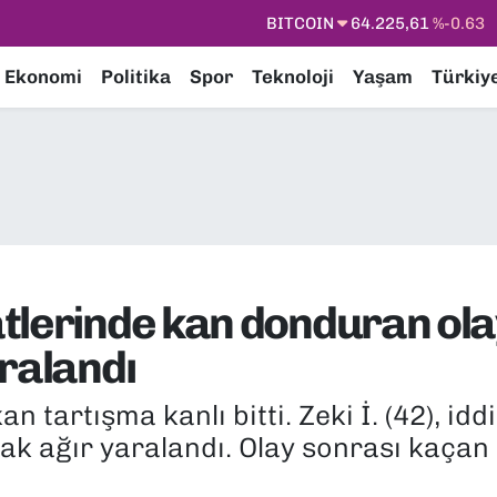
DOLAR
47,7143
%0.16
EURO
55,0317
%-0.02
Ekonomi
Politika
Spor
Teknoloji
Yaşam
Türkiy
STERLİN
64,2463
%0.07
GRAM ALTIN
6510.40
%0.45
BİST100
13.799
%70
BITCOIN
64.225,61
%-0.63
tlerinde kan donduran olay
ralandı
an tartışma kanlı bitti. Zeki İ. (42), 
ak ağır yaralandı. Olay sonrası kaçan 2