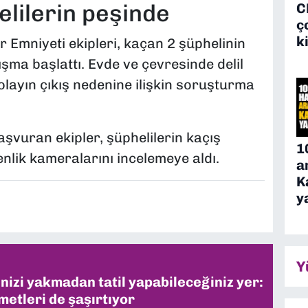
elilerin peşinde
C
ç
k
 Emniyeti ekipleri, kaçan 2 şüphelinin
ışma başlattı. Evde ve çevresinde delil
olayın çıkış nedenine ilişkin soruşturma
aşvuran ekipler, şüphelilerin kaçış
1
nlik kameralarını incelemeye aldı.
a
K
y
Y
inizi yakmadan tatil yapabileceğiniz yer:
metleri de şaşırtıyor