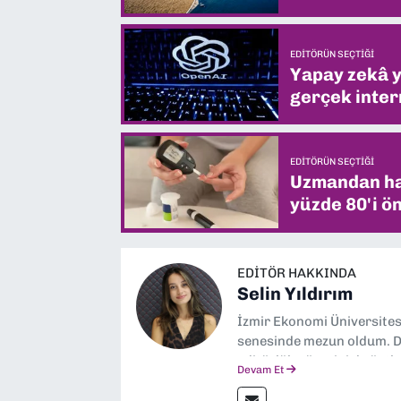
EDITÖRÜN SEÇTIĞI
Yapay zekâ yi
gerçek intern
EDITÖRÜN SEÇTIĞI
Uzmandan hay
yüzde 80'i ön
EDITÖR HAKKINDA
Selin Yıldırım
İzmir Ekonomi Üniversite
senesinde mezun oldum. Do
editörlük görevini de üstl
Devam Et