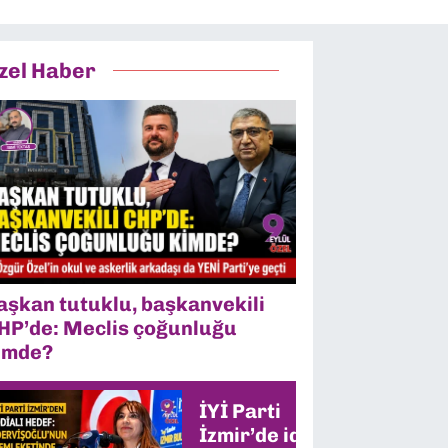
zel Haber
aşkan tutuklu, başkanvekili
HP’de: Meclis çoğunluğu
imde?
İYİ Parti
İzmir’de iddialı