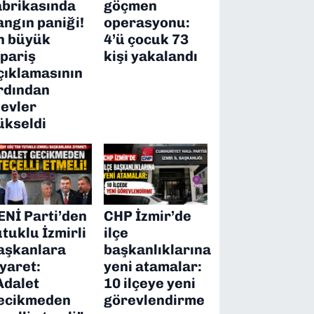
abrikasında
göçmen
angın paniği!
operasyonu:
n büyük
4’ü çocuk 73
ipariş
kişi yakalandı
çıklamasının
rdından
levler
ükseldi
ENİ Parti’den
CHP İzmir’de
utuklu İzmirli
ilçe
aşkanlara
başkanlıklarına
iyaret:
yeni atamalar:
Adalet
10 ilçeye yeni
ecikmeden
görevlendirme