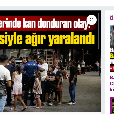
Ö
B
C
k