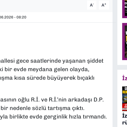
-
+
A
A
6.2026 - 08:20
allesi gece saatlerinde yaşanan şiddet
aki bir evde meydana gelen olayda,
tışma kısa sürede büyüyerek bıçaklı
İ
asının oğlu R.İ. ve R.İ.’nin arkadaşı D.P.
ir nedenle sözlü tartışma çıktı.
İ
a birlikte evde gerginlik hızla tırmandı.
r