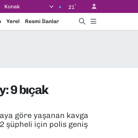
°
Konak
21
e
Yerel
Resmi İlanlar
: 9 bıçak
iddiaya göre yaşanan kavga
 şüpheli için polis geniş