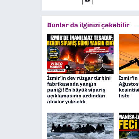
Bunlar da ilginizi çekebilir
İzmir’in dev rüzgar türbini
İzmir’in
fabrikasında yangın
Ağustos’
paniği! En büyük sipariş
kesintis
açıklamasının ardından
liste
alevler yükseldi