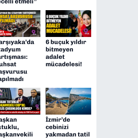
ecelli etmeli”
arşıyaka’da
6 buçuk yıldır
tadyum
bitmeyen
artışması:
adalet
uhsat
mücadelesi!
aşvurusu
apılmadı
aşkan
İzmir’de
utuklu,
cebinizi
aşkanvekili
yakmadan tatil