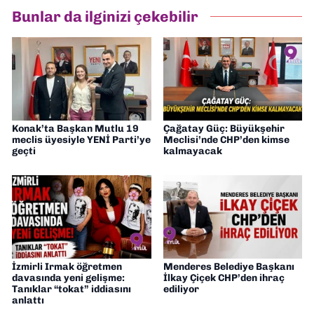
Bunlar da ilginizi çekebilir
Konak’ta Başkan Mutlu 19
Çağatay Güç: Büyükşehir
meclis üyesiyle YENİ Parti’ye
Meclisi’nde CHP’den kimse
geçti
kalmayacak
İzmirli Irmak öğretmen
Menderes Belediye Başkanı
davasında yeni gelişme:
İlkay Çiçek CHP’den ihraç
Tanıklar “tokat” iddiasını
ediliyor
anlattı