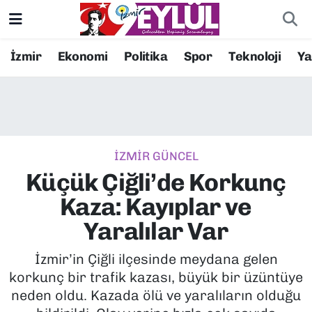
Resmi İlanlar
Konak Nöbetçi Eczaneler
İzmir
Ekonomi
Politika
Spor
Teknoloji
Y
BİLİM
Konak Hava Durumu
DÜNYA
Konak Trafik Yoğunluk Haritası
İZMİR GÜNCEL
EĞİTİM
Süper Lig Puan Durumu ve Fikstür
Küçük Çiğli’de Korkunç
EKONOMİ
Tüm Manşetler
Kaza: Kayıplar ve
Yaralılar Var
KÜLTÜR SANAT
Son Dakika Haberleri
İzmir’in Çiğli ilçesinde meydana gelen
MAGAZİN
Haber Arşivi
korkunç bir trafik kazası, büyük bir üzüntüye
neden oldu. Kazada ölü ve yaralıların olduğu
POLİTİKA