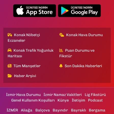
Konak Nöbetçi
Konak Hava Durumu
Eczaneler
Konak Trafik Yoğunluk
Puan Durumu ve
Haritası
Fikstür
Tüm Manşetler
Son Dakika Haberleri
Haber Arşivi
İzmir Hava Durumu
İzmir Namaz Vakitleri
Lig Fikstürü
Genel Kullanım Koşulları
Künye
İletişim
Podcast
İZMİR
Aliağa
Balçova
Bayındır
Bayraklı
Bergama