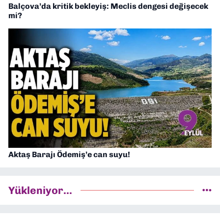
Balçova’da kritik bekleyiş: Meclis dengesi değişecek
mi?
Aktaş Barajı Ödemiş’e can suyu!
Yükleniyor...