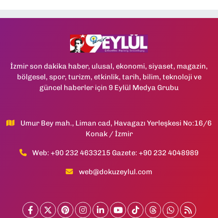
İzmir son dakika haber, ulusal, ekonomi, siyaset, magazin,
bölgesel, spor, turizm, etkinlik, tarih, bilim, teknoloji ve
güncel haberler için 9 Eylül Medya Grubu
Umur Bey mah., Liman cad, Havagazı Yerleşkesi No:16/6
Konak / İzmir
Web: +90 232 4633215 Gazete: +90 232 4048989
web@dokuzeylul.com