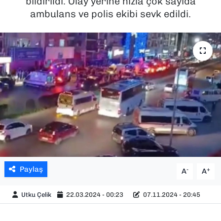
bildirildi. Olay yerine hızla çok sayıda
ambulans ve polis ekibi sevk edildi.
SAĞLIK
SPOR
TEKNOLOJİ
YAŞAM
YEREL YÖNETİMLER
Paylaş
-
+
A
A
Utku Çelik
22.03.2024 - 00:23
07.11.2024 - 20:45