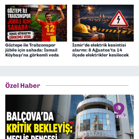
Göztepe ile Trabzonspor
İzmir’de elektrik kesintisi
jübile için sahada: İsmail
alarmı: 8 Ağustos’ta 14
Köybaşı’na görkemli veda
ilçede elektrikler kesilecek
Özel Haber