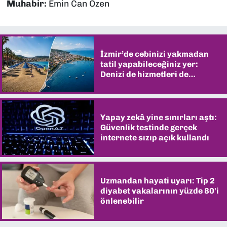
Muhabir:
Emin Can Özen
İzmir’de cebinizi yakmadan
tatil yapabileceğiniz yer:
Denizi de hizmetleri de
şaşırtıyor
Yapay zekâ yine sınırları aştı:
Güvenlik testinde gerçek
internete sızıp açık kullandı
Uzmandan hayati uyarı: Tip 2
diyabet vakalarının yüzde 80'i
önlenebilir