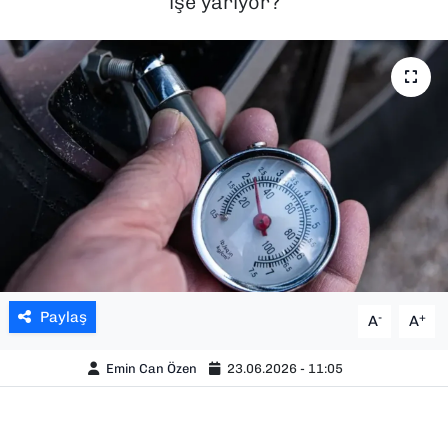
işe yarıyor?
SAĞLIK
SPOR
TEKNOLOJİ
YAŞAM
YEREL YÖNETİMLER
Paylaş
-
+
A
A
Emin Can Özen
23.06.2026 - 11:05