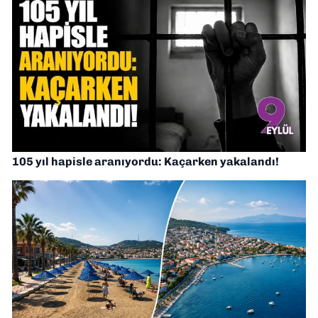
105 yıl hapisle aranıyordu: Kaçarken yakalandı!