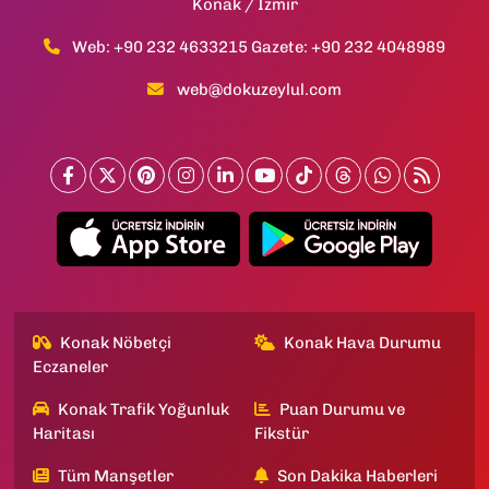
Konak / İzmir
Web: +90 232 4633215 Gazete: +90 232 4048989
web@dokuzeylul.com
Konak Nöbetçi
Konak Hava Durumu
Eczaneler
Konak Trafik Yoğunluk
Puan Durumu ve
Haritası
Fikstür
Tüm Manşetler
Son Dakika Haberleri