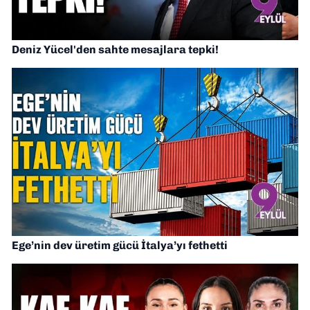
Deniz Yücel'den sahte mesajlara tepki!
Ege’nin dev üretim gücü İtalya’yı fethetti