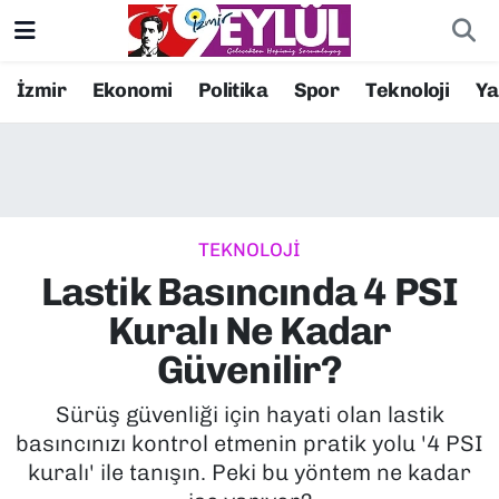
Resmi İlanlar
Konak Nöbetçi Eczaneler
İzmir
Ekonomi
Politika
Spor
Teknoloji
Y
BİLİM
Konak Hava Durumu
DÜNYA
Konak Trafik Yoğunluk Haritası
TEKNOLOJİ
EĞİTİM
Süper Lig Puan Durumu ve Fikstür
Lastik Basıncında 4 PSI
EKONOMİ
Tüm Manşetler
Kuralı Ne Kadar
Güvenilir?
KÜLTÜR SANAT
Son Dakika Haberleri
Sürüş güvenliği için hayati olan lastik
MAGAZİN
Haber Arşivi
basıncınızı kontrol etmenin pratik yolu '4 PSI
kuralı' ile tanışın. Peki bu yöntem ne kadar
POLİTİKA