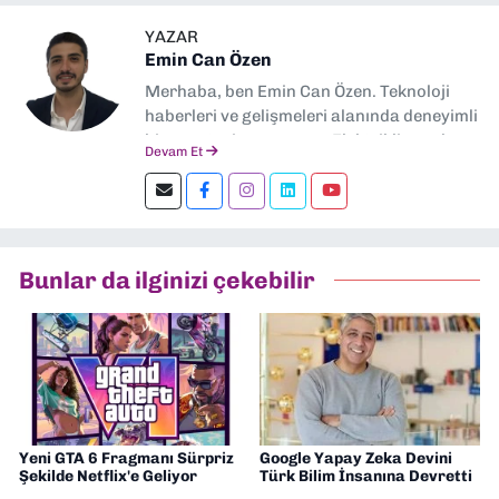
YAZAR
Emin Can Özen
Merhaba, ben Emin Can Özen. Teknoloji
haberleri ve gelişmeleri alanında deneyimli
bir gazeteci ve yazarım. Elektrikli araçlar,
Devam Et
yapay zeka, inovasyon ve sektör trendleri
en çok ilgi duyduğum konular.
Dokuzeylul.com’da yazar olarak görev
yapıyorum. Güncel olayları tarafsız ve
araştırmacı bir bakışla analiz ediyorum.
Bunlar da ilginizi çekebilir
İzmir’den teknoloji dünyasına dair
yorumlarımı paylaşıyorum. Takipte kalın!
🚀
Yeni GTA 6 Fragmanı Sürpriz
Google Yapay Zeka Devini
Şekilde Netflix'e Geliyor
Türk Bilim İnsanına Devretti