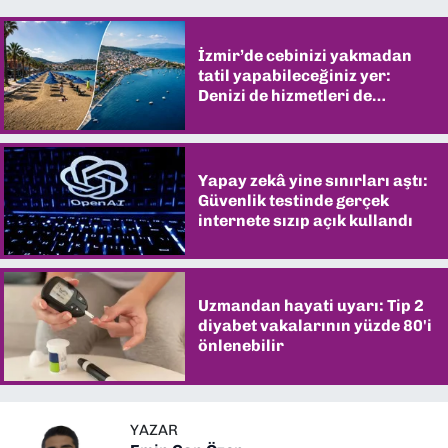
İzmir’de cebinizi yakmadan
tatil yapabileceğiniz yer:
Denizi de hizmetleri de
şaşırtıyor
Yapay zekâ yine sınırları aştı:
Güvenlik testinde gerçek
internete sızıp açık kullandı
Uzmandan hayati uyarı: Tip 2
diyabet vakalarının yüzde 80'i
önlenebilir
YAZAR