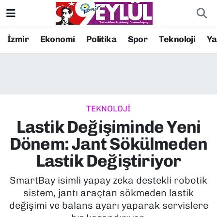
Resmi İlanlar
Konak Nöbetçi Eczaneler
İzmir
Ekonomi
Politika
Spor
Teknoloji
Y
BİLİM
Konak Hava Durumu
DÜNYA
Konak Trafik Yoğunluk Haritası
TEKNOLOJİ
EĞİTİM
Süper Lig Puan Durumu ve Fikstür
Lastik Değişiminde Yeni
EKONOMİ
Tüm Manşetler
Dönem: Jant Sökülmeden
Lastik Değiştiriyor
KÜLTÜR SANAT
Son Dakika Haberleri
SmartBay isimli yapay zeka destekli robotik
MAGAZİN
Haber Arşivi
sistem, jantı araçtan sökmeden lastik
değişimi ve balans ayarı yaparak servislere
POLİTİKA