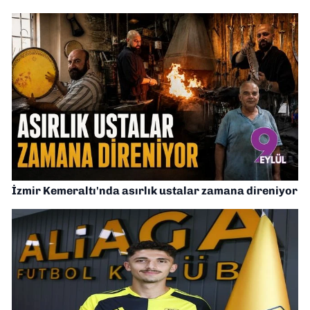
İzmir Kemeraltı'nda asırlık ustalar zamana direniyor