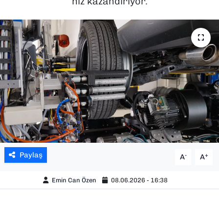
hız kazandırıyor.
SAĞLIK
SPOR
TEKNOLOJİ
YAŞAM
YEREL YÖNETİMLER
Paylaş
-
+
A
A
Emin Can Özen
08.06.2026 - 16:38