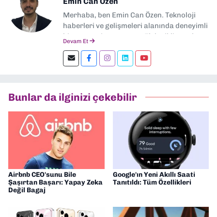
Emin Can Özen
Merhaba, ben Emin Can Özen. Teknoloji
haberleri ve gelişmeleri alanında deneyimli
bir gazeteci ve yazarım. Elektrikli araçlar,
Devam Et
yapay zeka, inovasyon ve sektör trendleri
en çok ilgi duyduğum konular.
Dokuzeylul.com’da yazar olarak görev
yapıyorum. Güncel olayları tarafsız ve
araştırmacı bir bakışla analiz ediyorum.
Bunlar da ilginizi çekebilir
İzmir’den teknoloji dünyasına dair
yorumlarımı paylaşıyorum. Takipte kalın!
🚀
Airbnb CEO'sunu Bile
Google'ın Yeni Akıllı Saati
Şaşırtan Başarı: Yapay Zeka
Tanıtıldı: Tüm Özellikleri
Değil Bagaj