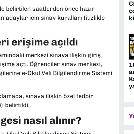
C
e belirtilen saatlerden önce hazır
ç
adaylar için sınav kuralları titizlikle
k
ri erişime açıldı
amındaki merkezi sınava ilişkin giriş
erişime açtı. Öğrenciler sınav merkezi,
1
a
gilerine e-Okul Veli Bilgilendirme Sistemi
K
y
lamada, sınava ilişkin özel tedbir
 belirtildi.
Y
gesi nasıl alınır?
i e-Okul Veli Bilgilendirme Sistemi