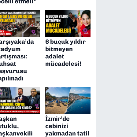
ecelli etmeli”
arşıyaka’da
6 buçuk yıldır
tadyum
bitmeyen
artışması:
adalet
uhsat
mücadelesi!
aşvurusu
apılmadı
aşkan
İzmir’de
utuklu,
cebinizi
aşkanvekili
yakmadan tatil