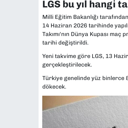
LGS bu yıl hangi t
Milli Eğitim Bakanlığı tarafınd
14 Haziran 2026 tarihinde yapıl
Takımı'nın Dünya Kupası maç pr
tarihi değiştirildi.
Yeni takvime göre LGS, 13 Haz
gerçekleştirilecek.
Türkiye genelinde yüz binlerce 8'
dökecek.