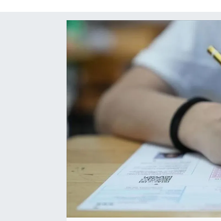
SAĞLIK
SPOR
TEKNOLOJİ
YAŞAM
YEREL YÖNETİMLER