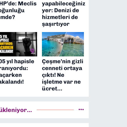
HP’de: Meclis
yapabileceğiniz
oğunluğu
yer: Denizi de
imde?
hizmetleri de
şaşırtıyor
05 yıl hapisle
Çeşme’nin gizli
ranıyordu:
cenneti ortaya
açarken
çıktı! Ne
akalandı!
işletme var ne
ücret…
ükleniyor...