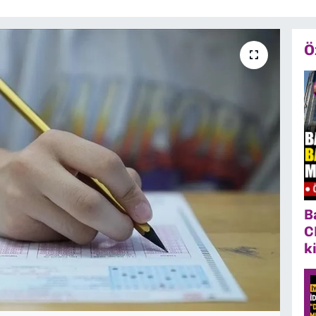
Ö
B
C
k