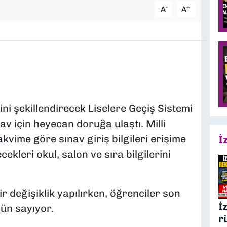
-
+
A
A
ni şekillendirecek Liselere Geçiş Sistemi
v için heyecan doruğa ulaştı. Milli
akvime göre sınav giriş bilgileri erişime
İ
cekleri okul, salon ve sıra bilgilerini
ir değişiklik yapılırken, öğrenciler son
İ
gün sayıyor.
r