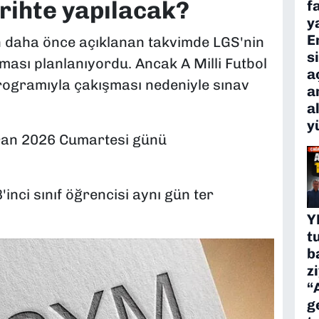
arihte yapılacak?
f
y
E
an daha önce açıklanan takvimde LGS'nin
s
ması planlanıyordu. Ancak A Milli Futbol
a
ogramıyla çakışması nedeniyle sınav
a
a
y
iran 2026 Cumartesi günü
inci sınıf öğrencisi aynı gün ter
Y
t
b
z
“
g