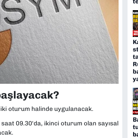
t
K
s
t
R
b
y
başlayacak?
a iki oturum halinde uygulanacak.
B
saat 09.30'da, ikinci oturum olan sayısal
t
acak.
b