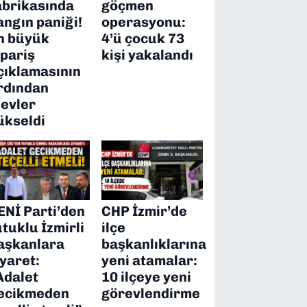
abrikasında
göçmen
angın paniği!
operasyonu:
n büyük
4’ü çocuk 73
ipariş
kişi yakalandı
çıklamasının
rdından
levler
ükseldi
ENİ Parti’den
CHP İzmir’de
utuklu İzmirli
ilçe
aşkanlara
başkanlıklarına
iyaret:
yeni atamalar:
Adalet
10 ilçeye yeni
ecikmeden
görevlendirme