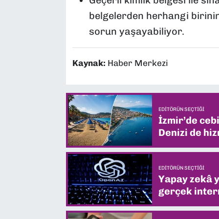
Geçerli kimlik belgesi ile s
belgelerden herhangi birini
sorun yaşayabiliyor.
Kaynak:
Haber Merkezi
EDITÖRÜN SEÇTIĞI
İzmir’de ceb
Denizi de hiz
EDITÖRÜN SEÇTIĞI
Yapay zekâ yi
gerçek intern