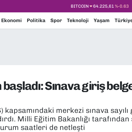
DOLAR
47,6704
%0
EURO
55,0406
%-0.08
Ekonomi
Politika
Spor
Teknoloji
Yaşam
Türkiy
STERLİN
64,2143
%0
GRAM ALTIN
6510.40
%0.45
BİST100
13.799
%70
BITCOIN
64.225,61
%-0.63
 başladı: Sınava giriş belge
S) kapsamındaki merkezi sınava sayılı 
ndırdı. Milli Eğitim Bakanlığı tarafından 
turum saatleri de netleşti