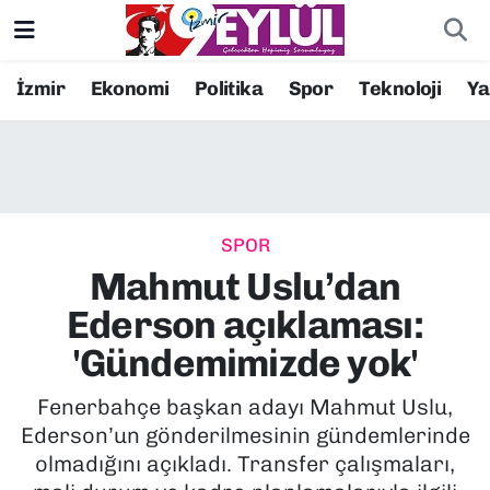
Resmi İlanlar
Konak Nöbetçi Eczaneler
İzmir
Ekonomi
Politika
Spor
Teknoloji
Y
BİLİM
Konak Hava Durumu
DÜNYA
Konak Trafik Yoğunluk Haritası
SPOR
EĞİTİM
Süper Lig Puan Durumu ve Fikstür
Mahmut Uslu’dan
EKONOMİ
Tüm Manşetler
Ederson açıklaması:
'Gündemimizde yok'
KÜLTÜR SANAT
Son Dakika Haberleri
Fenerbahçe başkan adayı Mahmut Uslu,
MAGAZİN
Haber Arşivi
Ederson’un gönderilmesinin gündemlerinde
olmadığını açıkladı. Transfer çalışmaları,
POLİTİKA