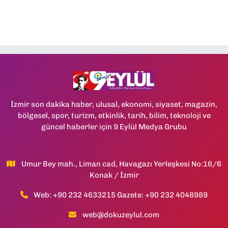
İzmir son dakika haber, ulusal, ekonomi, siyaset, magazin,
bölgesel, spor, turizm, etkinlik, tarih, bilim, teknoloji ve
güncel haberler için 9 Eylül Medya Grubu
Umur Bey mah., Liman cad, Havagazı Yerleşkesi No:16/6
Konak / İzmir
Web: +90 232 4633215 Gazete: +90 232 4048989
web@dokuzeylul.com