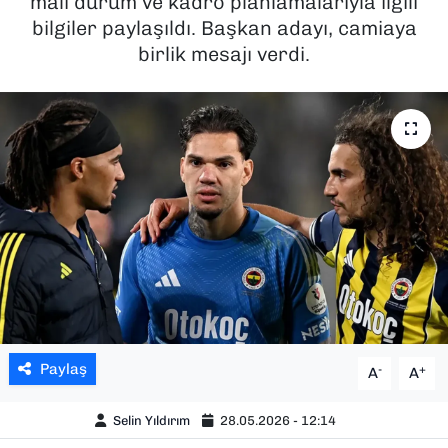
mali durum ve kadro planlamalarıyla ilgili
bilgiler paylaşıldı. Başkan adayı, camiaya
SAĞLIK
birlik mesajı verdi.
SPOR
TEKNOLOJİ
YAŞAM
YEREL YÖNETİMLER
Paylaş
-
+
A
A
Selin Yıldırım
28.05.2026 - 12:14