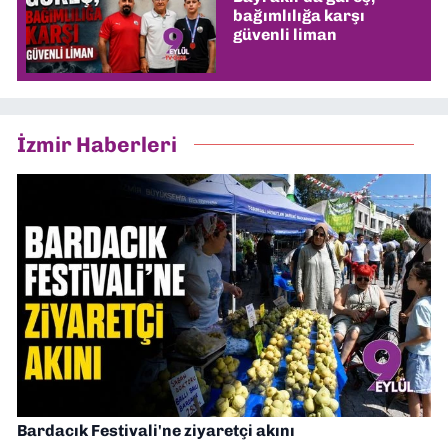
bağımlılığa karşı
güvenli liman
İzmir Haberleri
Bardacık Festivali'ne ziyaretçi akını