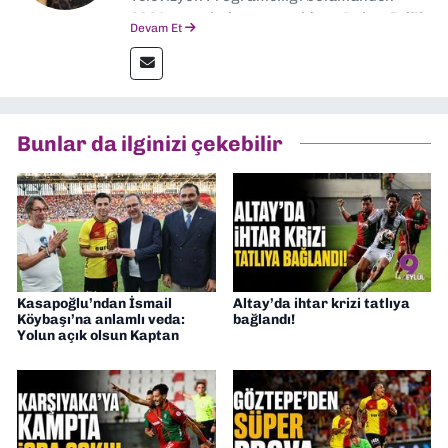
2024 senesinde mezun oldum. Dokuz Eylül
Devam Et
Gazetesi'nde spor yazarlığı yaparken,
editörlük görevini de üstleniyorum.
Bunlar da ilginizi çekebilir
Kasapoğlu’ndan İsmail
Altay’da ihtar krizi tatlıya
Köybaşı’na anlamlı veda:
bağlandı!
Yolun açık olsun Kaptan