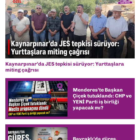
Kaynarpınar’da JES tepkisi sürüyor: Yurttaşlara
miting çağrısı
Menderes’te Başkan
Çiçek tutuklandı: CHP ve
YENİ Parti iş birliği
yapacak mı?
Bayraklı’da güreş,