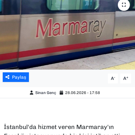
SAĞLIK
SPOR
TEKNOLOJİ
YAŞAM
YEREL YÖNETİMLER
Paylaş
-
+
A
A
Sinan Genç
28.06.2026 - 17:58
İstanbul'da hizmet veren Marmaray'ın