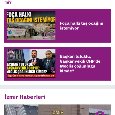
mi?
Foça halkı taş ocağını
istemiyor
Başkan tutuklu,
başkanvekili CHP’de:
Meclis çoğunluğu
kimde?
İzmir Haberleri