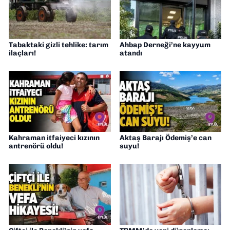
Tabaktaki gizli tehlike: tarım
Ahbap Derneği’ne kayyum
ilaçları!
atandı
Kahraman itfaiyeci kızının
Aktaş Barajı Ödemiş’e can
antrenörü oldu!
suyu!