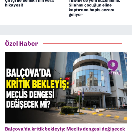
Çiftçi ile Benekli’nin vefa
TBMM’de yeni düzenleme:
hikayesi!
Silahını çocuğun eline
kaptırana hapis cezası
geliyor
Özel Haber
Balçova’da kritik bekleyiş: Meclis dengesi değişecek