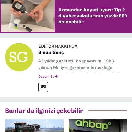
Uzmandan hayati uyarı: Tip 2
diyabet vakalarının yüzde 80'i
önlenebilir
EDITÖR HAKKINDA
Sinan Genç
43 yıldır gazetecilik yapıyorum. 1983
yılında Milliyet gazetesinde mesleğe
başladım. Ardından Türkiye’nin en köklü
Devam Et
gazetelerinden Yeni Asır’da 36 yıl boyunca
muhabir, editör, müdür yardımcısı ve spor
müdürü olarak görev yaptım. Ayrıca Yeni
Asır TV’de 7 yıl boyunca programlar
hazırlayıp sundum. Şu anda Dokuz Eylül
Bunlar da ilginizi çekebilir
Gazetesi'nde editörlük yapıyorum