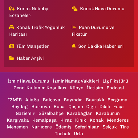
Konak Nöbetçi
Konak Hava Durumu
Eczaneler
Konak Trafik Yoğunluk
Puan Durumu ve
Haritası
Fikstür
Tüm Manşetler
Son Dakika Haberleri
Haber Arşivi
İzmir Hava Durumu
İzmir Namaz Vakitleri
Lig Fikstürü
Genel Kullanım Koşulları
Künye
İletişim
Podcast
İZMİR
Aliağa
Balçova
Bayındır
Bayraklı
Bergama
Beydağ
Bornova
Buca
Çeşme
Çiğli
Dikili
Foça
Gaziemir
Güzelbahçe
Karabağlar
Karaburun
Karşıyaka
Kemalpaşa
Kiraz
Kınık
Konak
Menderes
Menemen
Narlıdere
Ödemiş
Seferihisar
Selçuk
Tire
Torbalı
Urla