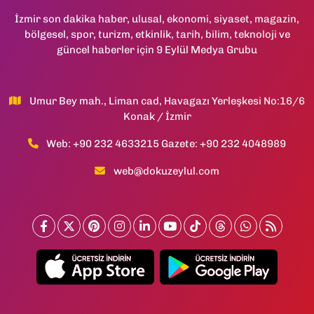
İzmir son dakika haber, ulusal, ekonomi, siyaset, magazin,
bölgesel, spor, turizm, etkinlik, tarih, bilim, teknoloji ve
güncel haberler için 9 Eylül Medya Grubu
Umur Bey mah., Liman cad, Havagazı Yerleşkesi No:16/6
Konak / İzmir
Web: +90 232 4633215 Gazete: +90 232 4048989
web@dokuzeylul.com