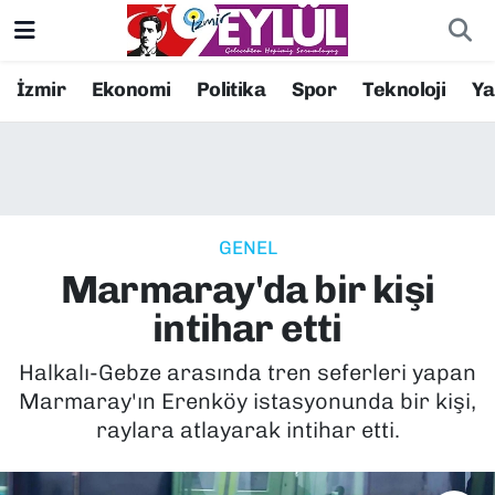
Resmi İlanlar
Konak Nöbetçi Eczaneler
İzmir
Ekonomi
Politika
Spor
Teknoloji
Y
BİLİM
Konak Hava Durumu
DÜNYA
Konak Trafik Yoğunluk Haritası
GENEL
EĞİTİM
Süper Lig Puan Durumu ve Fikstür
Marmaray'da bir kişi
EKONOMİ
Tüm Manşetler
intihar etti
KÜLTÜR SANAT
Son Dakika Haberleri
Halkalı-Gebze arasında tren seferleri yapan
Marmaray'ın Erenköy istasyonunda bir kişi,
MAGAZİN
Haber Arşivi
raylara atlayarak intihar etti.
POLİTİKA