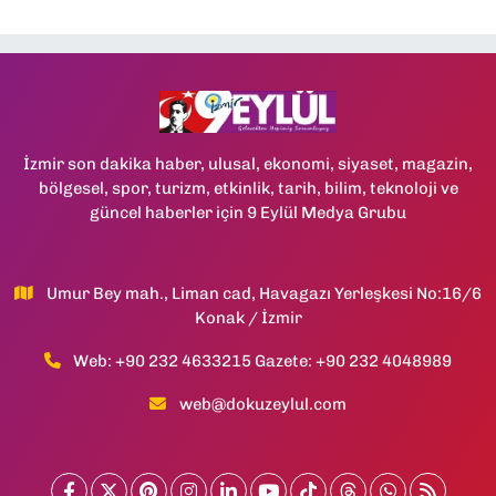
İzmir son dakika haber, ulusal, ekonomi, siyaset, magazin,
bölgesel, spor, turizm, etkinlik, tarih, bilim, teknoloji ve
güncel haberler için 9 Eylül Medya Grubu
Umur Bey mah., Liman cad, Havagazı Yerleşkesi No:16/6
Konak / İzmir
Web: +90 232 4633215 Gazete: +90 232 4048989
web@dokuzeylul.com