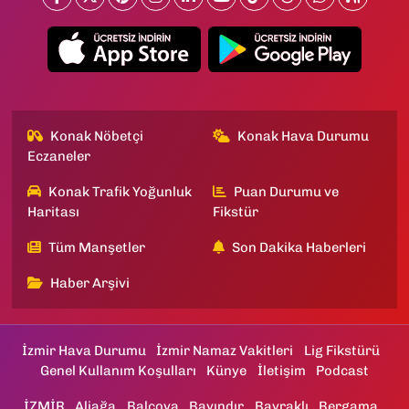
Konak Nöbetçi
Konak Hava Durumu
Eczaneler
Konak Trafik Yoğunluk
Puan Durumu ve
Haritası
Fikstür
Tüm Manşetler
Son Dakika Haberleri
Haber Arşivi
İzmir Hava Durumu
İzmir Namaz Vakitleri
Lig Fikstürü
Genel Kullanım Koşulları
Künye
İletişim
Podcast
İZMİR
Aliağa
Balçova
Bayındır
Bayraklı
Bergama