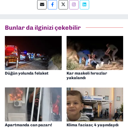
editörlük yapıyorum.
Bunlar da ilginizi çekebilir
Düğün yolunda felaket
Kar maskeli hırsızlar
yakalandı
Apartmanda can pazarı!
Klima faciası; 4 yaşındaydı