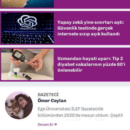
şaşırtıyor
Yapay zekâ yine sınırları aştı:
Güvenlik testinde gerçek
internete sızıp açık kullandı
Uzmandan hayati uyarı: Tip 2
diyabet vakalarının yüzde 80'i
önlenebilir
GAZETECİ
Ömer Ceylan
Ege Üniversitesi İLEF Gazetecilik
bölümünden 2020'de mezun oldum. Çeşitli
gazetelerde editörlük, muhabirlik yaptım.
Devam Et
Şu an kültür-sanat muhabirliği ve