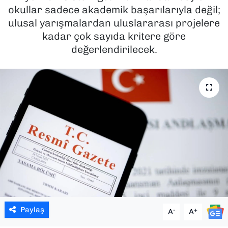
okullar sadece akademik başarılarıyla değil;
SAĞLIK
ulusal yarışmalardan uluslararası projelere
kadar çok sayıda kritere göre
SPOR
değerlendirilecek.
TEKNOLOJİ
YAŞAM
YEREL YÖNETİMLER
Paylaş
-
+
A
A