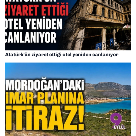
Atatürk’ün ziyaret ettiği otel yeniden canlanıyor