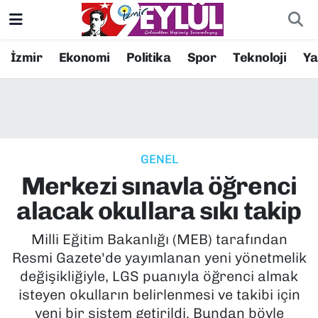
Resmi İlanlar
Konak Nöbetçi Eczaneler
İzmir
Ekonomi
Politika
Spor
Teknoloji
Y
BİLİM
Konak Hava Durumu
DÜNYA
Konak Trafik Yoğunluk Haritası
GENEL
EĞİTİM
Süper Lig Puan Durumu ve Fikstür
Merkezi sınavla öğrenci
EKONOMİ
Tüm Manşetler
alacak okullara sıkı takip
KÜLTÜR SANAT
Son Dakika Haberleri
Milli Eğitim Bakanlığı (MEB) tarafından
Resmi Gazete'de yayımlanan yeni yönetmelik
MAGAZİN
Haber Arşivi
değişikliğiyle, LGS puanıyla öğrenci almak
isteyen okulların belirlenmesi ve takibi için
POLİTİKA
yeni bir sistem getirildi. Bundan böyle