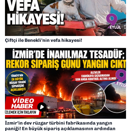
Çiftçi ile Benekli’nin vefa hikayesi!
İzmir’in dev rüzgar türbini fabrikasında yangın
paniği! En büyük sipariş açıklamasının ardından