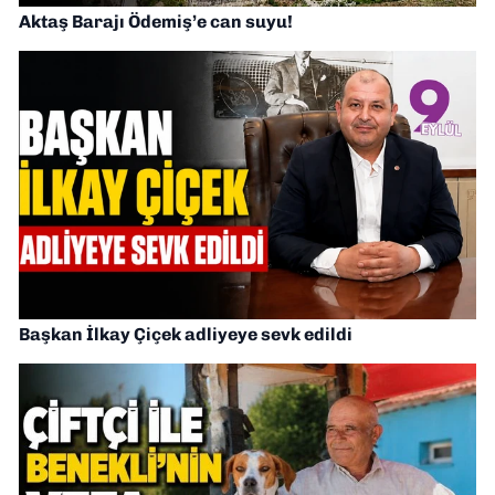
Aktaş Barajı Ödemiş’e can suyu!
Başkan İlkay Çiçek adliyeye sevk edildi