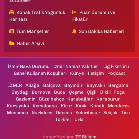
Eczaneler
Konak Trafik Yoğunluk
Puan Durumu ve
Haritası
Fikstür
Tüm Manşetler
Son Dakika Haberleri
Haber Arşivi
İzmir Hava Durumu
İzmir Namaz Vakitleri
Lig Fikstürü
Genel Kullanım Koşulları
Künye
İletişim
Podcast
İZMİR
Aliağa
Balçova
Bayındır
Bayraklı
Bergama
Beydağ
Bornova
Buca
Çeşme
Çiğli
Dikili
Foça
Gaziemir
Güzelbahçe
Karabağlar
Karaburun
Karşıyaka
Kemalpaşa
Kiraz
Kınık
Konak
Menderes
Menemen
Narlıdere
Ödemiş
Seferihisar
Selçuk
Tire
Torbalı
Urla
Haber Yazılımı:
TE Bilişim