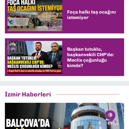
Foça halkı taş ocağını
istemiyor
Başkan tutuklu,
başkanvekili CHP’de:
Meclis çoğunluğu
kimde?
İzmir Haberleri