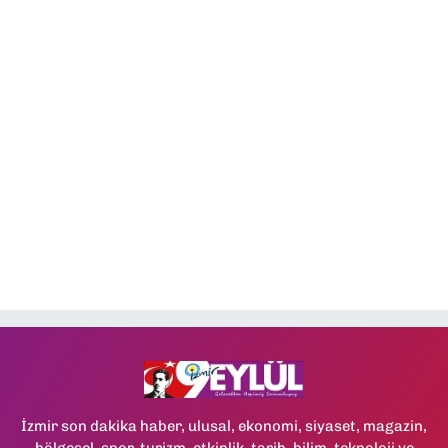
İzmir son dakika haber, ulusal, ekonomi, siyaset, magazin,
bölgesel, spor, turizm, etkinlik, tarih, bilim, teknoloji ve