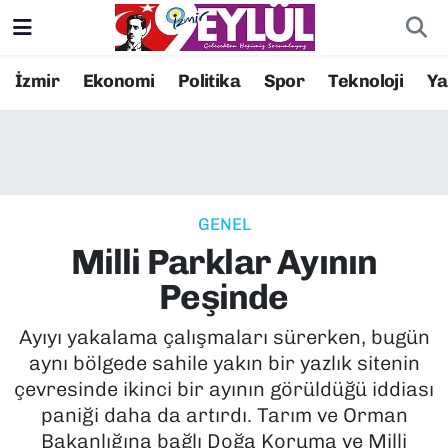
Resmi İlanlar
Konak Nöbetçi Eczaneler
İzmir
Ekonomi
Politika
Spor
Teknoloji
Y
BİLİM
Konak Hava Durumu
DÜNYA
Konak Trafik Yoğunluk Haritası
GENEL
EĞİTİM
Süper Lig Puan Durumu ve Fikstür
Milli Parklar Ayının
EKONOMİ
Tüm Manşetler
Peşinde
KÜLTÜR SANAT
Son Dakika Haberleri
Ayıyı yakalama çalışmaları sürerken, bugün
aynı bölgede sahile yakın bir yazlık sitenin
MAGAZİN
Haber Arşivi
çevresinde ikinci bir ayının görüldüğü iddiası
paniği daha da artırdı. Tarım ve Orman
POLİTİKA
Bakanlığına bağlı Doğa Koruma ve Milli