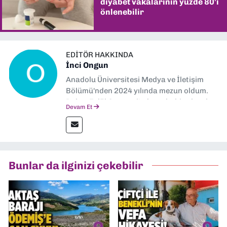
diyabet vakalarının yüzde 80'i
önlenebilir
EDITÖR HAKKINDA
İnci Ongun
Anadolu Üniversitesi Medya ve İletişim
Bölümü'nden 2024 yılında mezun oldum.
Dokuz Eylül Gazetesi'nde muhabir olarak
Devam Et
görev yapıyorum.
Bunlar da ilginizi çekebilir