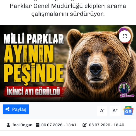
Parklar Genel Müdürlüğü ekipleri arama
SAĞLIK
çalışmalarını sürdürüyor.
SPOR
TEKNOLOJİ
YAŞAM
YEREL YÖNETİMLER
Paylaş
-
+
A
A
İnci Ongun
06.07.2026 - 13:41
06.07.2026 - 18:46