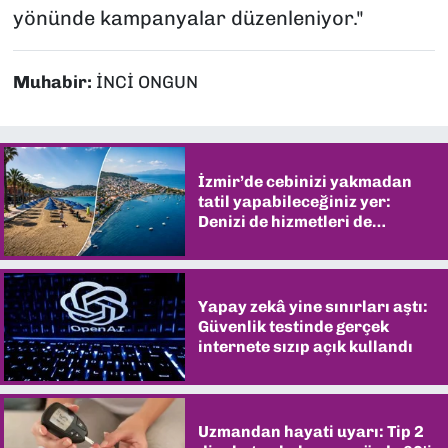
yönünde kampanyalar düzenleniyor."
Muhabir:
İNCİ ONGUN
İzmir’de cebinizi yakmadan
tatil yapabileceğiniz yer:
Denizi de hizmetleri de
şaşırtıyor
Yapay zekâ yine sınırları aştı:
Güvenlik testinde gerçek
internete sızıp açık kullandı
Uzmandan hayati uyarı: Tip 2