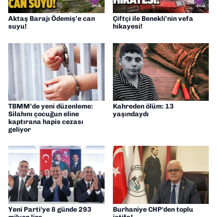
Aktaş Barajı Ödemiş’e can
Çiftçi ile Benekli’nin vefa
suyu!
hikayesi!
TBMM’de yeni düzenleme:
Kahreden ölüm: 13
Silahını çocuğun eline
yaşındaydı
kaptırana hapis cezası
geliyor
Yeni Parti'ye 8 günde 293
Burhaniye CHP'den toplu