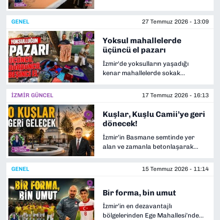
veren yaklaşık 300 yıllık basmacılık
geleneğini yeniden yaşatacak
SAĞLIK
GENEL
27 Temmuz 2026 - 13:09
projeyi yerinde inceledi. Ziyaret
sırasında tarihi baskı kalıplarını
Yoksul mahallelerde
inceleyen Başkan Cemil Tugay,
SPOR
üçüncü el pazarı
geleneksel yöntemle yüz yaşında
antika kalıplarla kumaş üzerine
İzmir'de yoksulların yaşadığı
TEKNOLOJİ
baskı yaparak atölyedeki
kenar mahallelerde sokak
çalışmaları deneyimledi.
aralarında kurulan pazarlarda,
ikinci el ürünleri bile almaya gücü
YAŞAM
İZMİR GÜNCEL
17 Temmuz 2026 - 16:13
yetmeyen vatandaşlar, defalarca
kullanılmış üçüncü el ürünlerle
Kuşlar, Kuşlu Camii’ye geri
YEREL YÖNETİMLER
ihtiyaçlarını karşılamaya çalışıyor.
dönecek!
Bu sokak pazarlarında tanıdıklara
İzmir’in Basmane semtinde yer
veresiye alışveriş yapılırken,
alan ve zamanla betonlaşarak
vatandaşların üzerindeki kıyafeti
kimliğini kaybeden Hatuniye Parkı,
başka bir kullanılmış ürünle takas
yeniden eski kimliğine kavuşuyor.
ettiği görüntülere de rastlamak
GENEL
15 Temmuz 2026 - 11:14
İzmir Büyükşehir Belediye Başkanı
mümkün.
Dr. Cemil Tugay, Basmane’de
Bir forma, bin umut
bulunan ve meydana
dönüştürülen tarihi Hatuniye
İzmir’in en dezavantajlı
Parkı’nın yeniden düzenlenerek
bölgelerinden Ege Mahallesi’nde