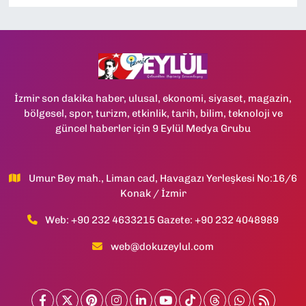
İzmir son dakika haber, ulusal, ekonomi, siyaset, magazin,
bölgesel, spor, turizm, etkinlik, tarih, bilim, teknoloji ve
güncel haberler için 9 Eylül Medya Grubu
Umur Bey mah., Liman cad, Havagazı Yerleşkesi No:16/6
Konak / İzmir
Web: +90 232 4633215 Gazete: +90 232 4048989
web@dokuzeylul.com