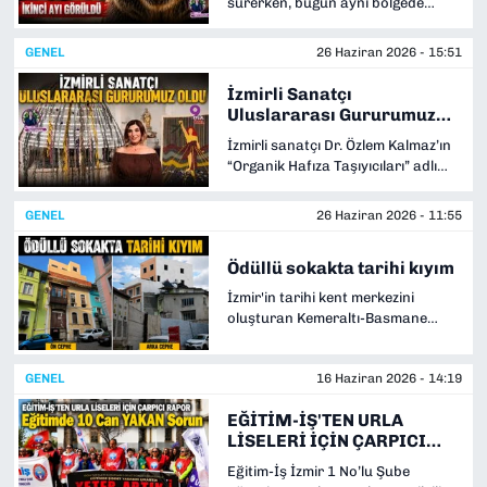
sürerken, bugün aynı bölgede
insanlarla temas etmeden güvenli
sahile yakın bir yazlık sitenin
şekilde yaşam alanlarına
çevresinde ikinci bir ayının
yönlendirilmesi amacıyla dron
GENEL
26 Haziran 2026 - 15:51
görüldüğü iddiası paniği daha da
destekli çalışma başlattı.
artırdı. Tarım ve Orman
İzmirli Sanatçı
Bakanlığına bağlı Doğa Koruma ve
Uluslararası Gururumuz
Milli Parklar Genel Müdürlüğü
Oldu
İzmirli sanatçı Dr. Özlem Kalmaz’ın
ekipleri arama çalışmalarını
“Organik Hafıza Taşıyıcıları” adlı
sürdürüyor.
yerleştirme çalışması, Slovenya’nın
Piran kentindeki tarihî Baptisterij
GENEL
26 Haziran 2026 - 11:55
sv. Janeza Krstnika (Aziz Yahya
Vaftizhanesi)’nde sanatseverlerin
Ödüllü sokakta tarihi kıyım
ziyarete açıldı. 22 Haziran’da
kapılarını açan sergi, 22 Temmuz
İzmir'in tarihi kent merkezini
2026 tarihine kadar görülebilecek.
oluşturan Kemeraltı-Basmane
hattında koruma altındaki tescilli
tarihi yapılar kaçak müdahaleler,
GENEL
16 Haziran 2026 - 14:19
denetim eksiklikleri ve rant baskısı
nedeniyle yok olma tehlikesiyle
EĞİTİM-İŞ'TEN URLA
karşı karşıya. Bu durumun son
LİSELERİ İÇİN ÇARPICI
örneği ise bir dönem restorasyon
RAPOR
çalışmalarıyla ödül alan
Eğitim-İş İzmir 1 No’lu Şube
Basmane'deki Oteller Sokağı'nda