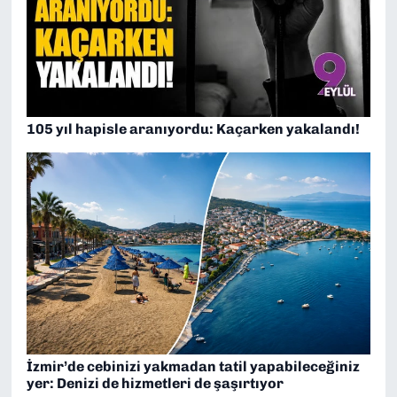
105 yıl hapisle aranıyordu: Kaçarken yakalandı!
İzmir’de cebinizi yakmadan tatil yapabileceğiniz
yer: Denizi de hizmetleri de şaşırtıyor