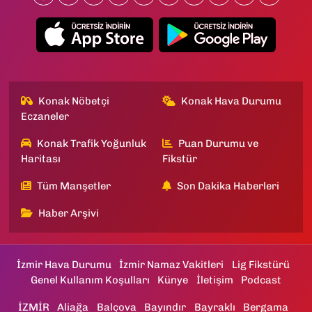
Konak Nöbetçi
Konak Hava Durumu
Eczaneler
Konak Trafik Yoğunluk
Puan Durumu ve
Haritası
Fikstür
Tüm Manşetler
Son Dakika Haberleri
Haber Arşivi
İzmir Hava Durumu
İzmir Namaz Vakitleri
Lig Fikstürü
Genel Kullanım Koşulları
Künye
İletişim
Podcast
İZMİR
Aliağa
Balçova
Bayındır
Bayraklı
Bergama