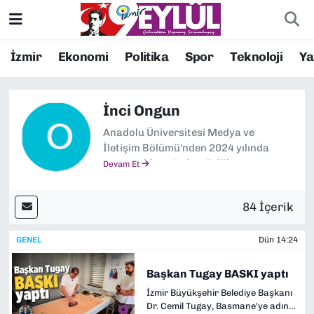
Resmi İlanlar
Konak Nöbetçi Eczaneler
İzmir
Ekonomi
Politika
Spor
Teknoloji
Y
BİLİM
Konak Hava Durumu
İnci Ongun
DÜNYA
Konak Trafik Yoğunluk Haritası
Anadolu Üniversitesi Medya ve
İletişim Bölümü'nden 2024 yılında
EĞİTİM
Süper Lig Puan Durumu ve Fikstür
mezun oldum. Dokuz Eylül
Devam Et
Gazetesi'nde muhabir olarak görev
yapıyorum.
EKONOMİ
Tüm Manşetler
84 İçerik
KÜLTÜR SANAT
Son Dakika Haberleri
GENEL
Dün 14:24
MAGAZİN
Haber Arşivi
Başkan Tugay BASKI yaptı
İzmir Büyükşehir Belediye Başkanı
POLİTİKA
Dr. Cemil Tugay, Basmane'ye adını