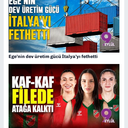
Ege’nin dev üretim gücü İtalya’yı fethetti