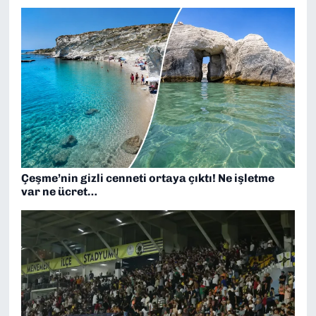
Çeşme’nin gizli cenneti ortaya çıktı! Ne işletme
var ne ücret…