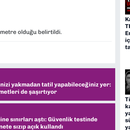
K
T
metre olduğu belirtildi.
E
i
t
inizi yakmadan tatil yapabileceğiniz yer:
metleri de şaşırtıyor
T
k
y
ne sınırları aştı: Güvenlik testinde
s
ete sızıp açık kullandı
y