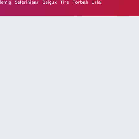
demiş
Seferihisar
Selçuk
Tire
Torbalı
Urla