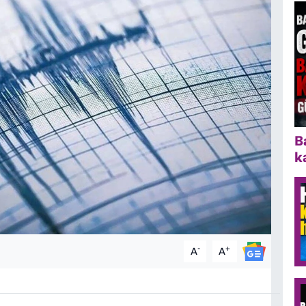
B
k
-
+
A
A