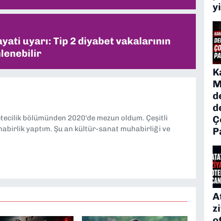
y
ati uyarı: Tip 2 diyabet vakalarının
lenebilir
K
M
d
d
Ç
etecilik bölümünden 2020'de mezun oldum. Çeşitli
abirlik yaptım. Şu an kültür-sanat muhabirliği ve
P
A
z
o