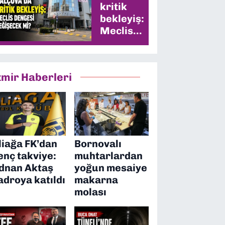
kritik
bekleyiş:
Meclis
dengesi
değişecek
mi?
zmir Haberleri
liağa FK’dan
Bornovalı
enç takviye:
muhtarlardan
dnan Aktaş
yoğun mesaiye
adroya katıldı
makarna
molası