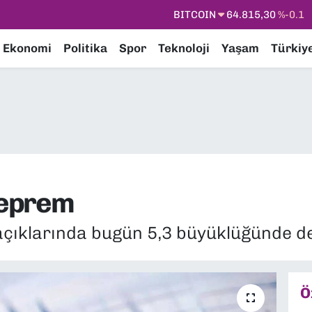
DOLAR
47,7436
%0.18
EURO
55,2510
%0.32
Ekonomi
Politika
Spor
Teknoloji
Yaşam
Türkiy
STERLİN
64,4811
%0.38
GRAM ALTIN
6660.55
%0
BİST100
13.779
%-14
BITCOIN
64.815,30
%-0.1
deprem
 açıklarında bugün 5,3 büyüklüğünde 
Ö