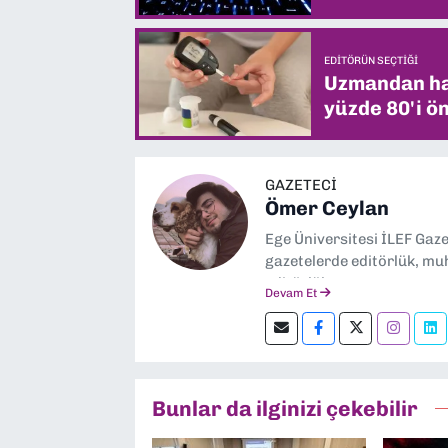
EDITÖRÜN SEÇTIĞI
Uzmandan hay
yüzde 80'i ön
GAZETECİ
Ömer Ceylan
Ege Üniversitesi İLEF Gaz
gazetelerde editörlük, muh
editörlük yapıyorum.
Devam Et
Bunlar da ilginizi çekebilir