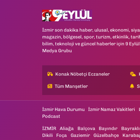
İzmir son dakika haber, ulusal, ekonomi, siya
magazin, bölgesel, spor, turizm, etkinlik, tari
bilim, teknoloji ve güncel haberler için 9 Eylül
Medya Grubu
Konak Nöbetçi Eczaneler
Tüm Manşetler
S
İzmir Hava Durumu
İzmir Namaz Vakitleri
Podcast
İZMİR
Aliağa
Balçova
Bayındır
Bayraklı
Dikili
Foça
Gaziemir
Güzelbahçe
Karaba