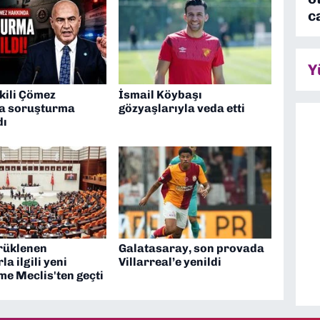
c
Y
kili Çömez
İsmail Köybaşı
a soruşturma
gözyaşlarıyla veda etti
dı
rüklenen
Galatasaray, son provada
la ilgili yeni
Villarreal’e yenildi
e Meclis'ten geçti