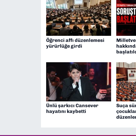
Öğrenci affı düzenlemesi
Milletve
yürürlüğe girdi
hakkınd
başlatıl
Ünlü şarkıcı Cansever
Suça sü
hayatını kaybetti
çocuklar
düzenlem