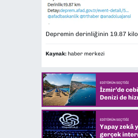
Depremin derinliğinin 19.87 kilo
Kaynak:
haber merkezi
EDITÖRÜN SEÇTIĞI
İzmir’de ceb
Denizi de hiz
EDITÖRÜN SEÇTIĞI
Yapay zekâ yi
gerçek intern