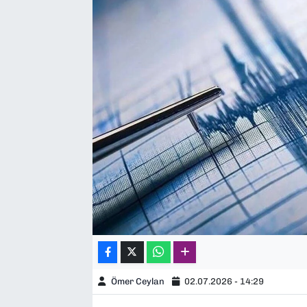
SAĞLIK
SPOR
TEKNOLOJİ
YAŞAM
YEREL YÖNETİMLER
Ömer Ceylan
02.07.2026 - 14:29