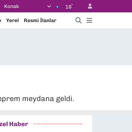
°
Konak
19
e
Yerel
Resmi İlanlar
deprem meydana geldi.
zel Haber