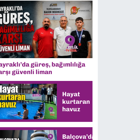
ayraklı’da güreş, bağımlılığa
arşı güvenli liman
Hayat
kurtaran
havuz
Balçova’da