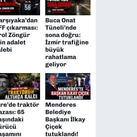
arşıyaka’dan
Buca Onat
FF çıkarması:
Tüneli’nde
rol Zöngür
sona doğru:
çin adalet
İzmir trafiğine
alebi
büyük
rahatlama
geliyor
ire’de traktör
Menderes
azası: 65
Belediye
aşındaki
Başkanı İlkay
ürücü
Çiçek
aşamını
tutuklandı!