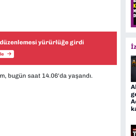
ı düzenlemesi yürürlüğe girdi
İ
üle
m, bugün saat 14.06'da yaşandı.
A
g
A
k