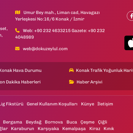
Umur Bey mah., Liman cad, Havagazı
Yerleşkesi No:16/6 Konak / İzmir
set,
Web: +90 232 4633215 Gazete: +90 232
h,
4048989
web@dokuzeylul.com
Konak Hava Durumu
Konak Trafik Yoğunluk Hari
on Dakika Haberleri
Haber Arşivi
Lig Fikstürü
Genel Kullanım Koşulları
Künye
İletişim
Bergama
Beydağ
Bornova
Buca
Çeşme
Çiğli
ğlar
Karaburun
Karşıyaka
Kemalpaşa
Kiraz
Kınık