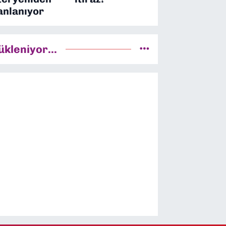
anlanıyor
ükleniyor...