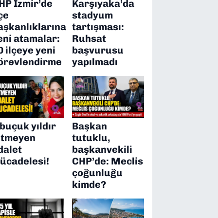
HP İzmir’de
Karşıyaka’da
lçe
stadyum
aşkanlıklarına
tartışması:
eni atamalar:
Ruhsat
0 ilçeye yeni
başvurusu
örevlendirme
yapılmadı
 buçuk yıldır
Başkan
itmeyen
tutuklu,
dalet
başkanvekili
ücadelesi!
CHP’de: Meclis
çoğunluğu
kimde?