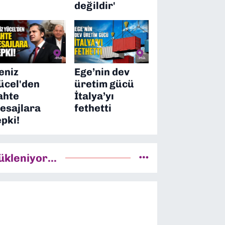
değildir'
eniz
Ege’nin dev
ücel'den
üretim gücü
ahte
İtalya’yı
esajlara
fethetti
epki!
ükleniyor...