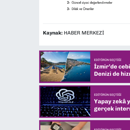
Kaynak:
HABER MERKEZİ
EDITÖRÜN SEÇTIĞI
İzmir’de ceb
Denizi de hiz
EDITÖRÜN SEÇTIĞI
Yapay zekâ yi
gerçek intern
EDITÖRÜN SEÇTIĞI