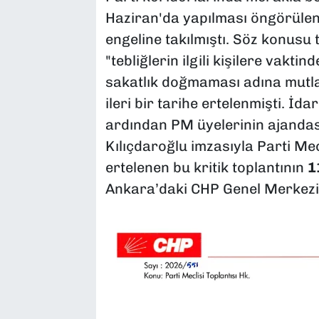
Haziran'da yapılması öngörüle
engeline takılmıştı. Söz konusu
"tebliğlerin ilgili kişilere vakt
sakatlık doğmaması adına mutl
ileri bir tarihe ertelenmişti. İd
ardından PM üyelerinin ajandası
Kılıçdaroğlu imzasıyla Parti Mec
ertelenen bu kritik toplantının
1
Ankara’daki CHP Genel Merkezi’n