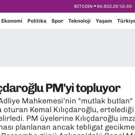
DOLAR
47,6006
%0.06
EURO
55,0250
%0.02
Ekonomi
Politika
Spor
Teknoloji
Yaşam
Türkiy
STERLİN
64,2398
%0.2
GRAM ALTIN
6513.94
%0.32
BİST100
13.768
%48
BITCOIN
64.602,05
%0.69
çdaroğlu PM'yi topluyor
Adliye Mahkemesi'nin "mutlak butlan"
oturan Kemal Kılıçdaroğlu, ertelediği 
 belirledi. PM üyelerine Kılıçdaroğlu im
ması planlanan ancak tebligat gecikme