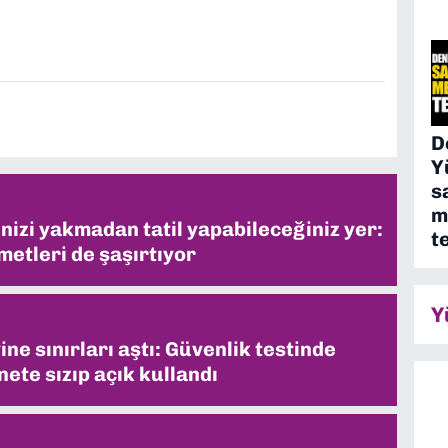
D
Y
s
m
inizi yakmadan tatil yapabileceğiniz yer:
t
metleri de şaşırtıyor
Y
ne sınırları aştı: Güvenlik testinde
ete sızıp açık kullandı