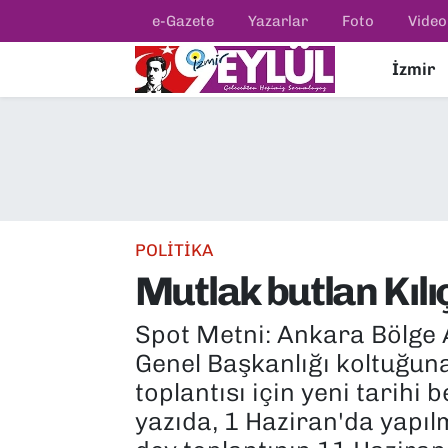
e-Gazete
Yazarlar
Foto
Video
İzmir
Resmi İlanlar
Konak Nöbetçi Eczaneler
BİLİM
Konak Hava Durumu
DÜNYA
Konak Trafik Yoğunluk Haritası
EĞİTİM
Süper Lig Puan Durumu ve Fikstür
POLİTİKA
Mutlak butlan Kılı
EKONOMİ
Tüm Manşetler
Spot Metni: Ankara Bölge 
KÜLTÜR SANAT
Son Dakika Haberleri
Genel Başkanlığı koltuğuna 
MAGAZİN
Haber Arşivi
toplantısı için yeni tarihi
yazıda, 1 Haziran'da yapıl
POLİTİKA