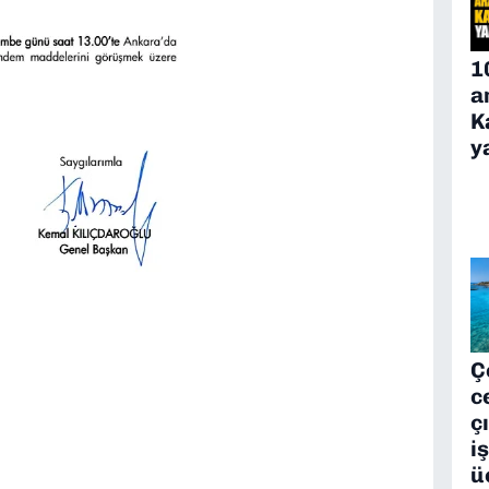
1
a
K
y
Ç
c
ç
i
ü