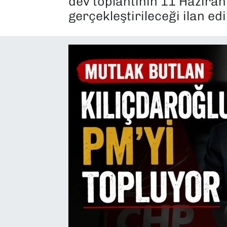
dev toplantının 11 Hazir
gerçekleştirileceği ilan edil
SAĞLIK
SPOR
TEKNOLOJİ
YAŞAM
YEREL YÖNETİMLER