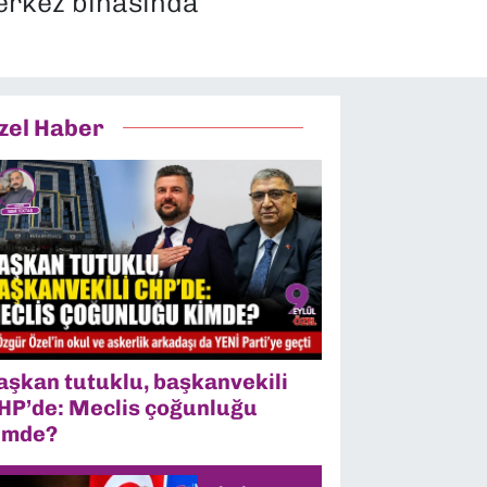
erkez binasında
zel Haber
aşkan tutuklu, başkanvekili
HP’de: Meclis çoğunluğu
imde?