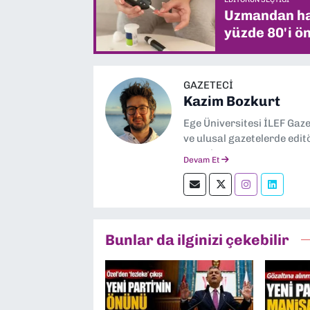
Uzmandan hay
yüzde 80'i ön
GAZETECI
Kazim Bozkurt
Ege Üniversitesi İLEF Gaz
ve ulusal gazetelerde edit
severim.
Devam Et
Bunlar da ilginizi çekebilir