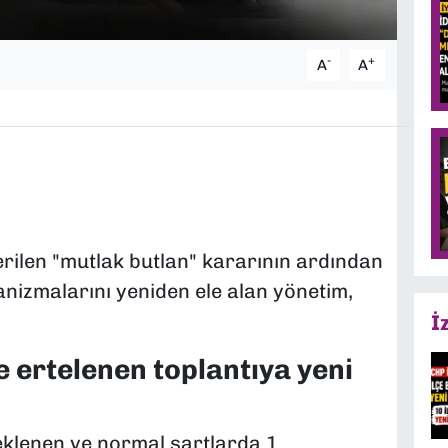
-
+
A
A
erilen "mutlak butlan" kararının ardından
nizmalarını yeniden ele alan yönetim,
İ
e ertelenen toplantıya yeni
eklenen ve normal şartlarda 1