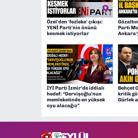
Özel'den 'fezleke' çıkışı:
Gözaltın
YENİ Parti'nin önünü
Parti Ma
kesmek istiyorlar
Ankara'y
İYİ Parti İzmir’de iddialı
Behçet 
hedef: “Dervişoğlu’nun
kritik 
memleketinde en yüksek
Gürlek a
oyu alacağız”