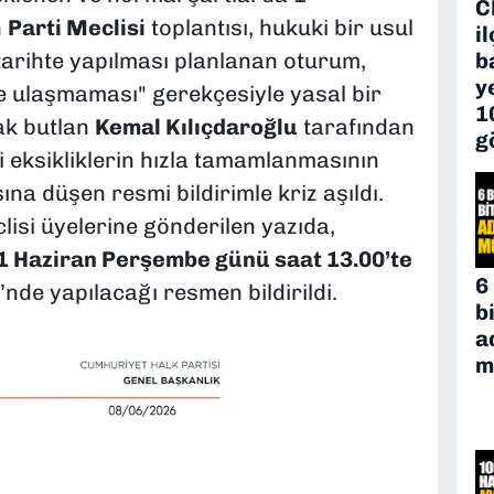
C
n
Parti Meclisi
toplantısı, hukuki bir usul
i
 tarihte yapılması planlanan oturum,
b
y
inde ulaşmaması" gerekçesiyle yasal bir
1
ak butlan
Kemal Kılıçdaroğlu
tarafından
g
ari eksikliklerin hızla tamamlanmasının
na düşen resmi bildirimle kriz aşıldı.
lisi üyelerine gönderilen yazıda,
1 Haziran Perşembe günü saat 13.00’te
6
de yapılacağı resmen bildirildi.
b
a
m