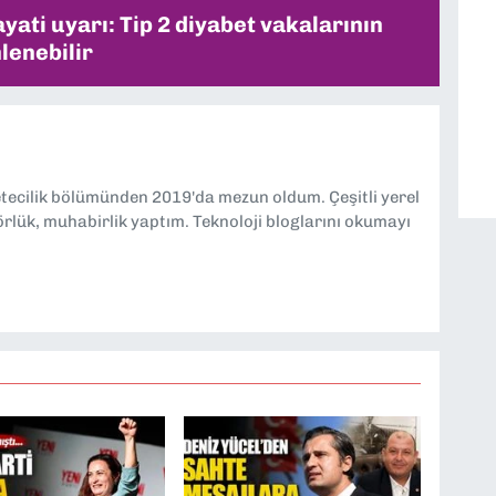
ati uyarı: Tip 2 diyabet vakalarının
lenebilir
etecilik bölümünden 2019'da mezun oldum. Çeşitli yerel
örlük, muhabirlik yaptım. Teknoloji bloglarını okumayı