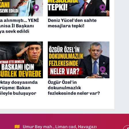
a alınmıştı... YENİ
Deniz Yücel'den sahte
nisa İl Başkanı
mesajlara tepki!
a sevk edildi
Oktay dosyasında
Özgür Özel'in
görüşme: Bakan
dokunulmazlık
ileyle buluşuyor
fezlekesinde neler var?
Umur Bey mah., Liman cad, Havagazı