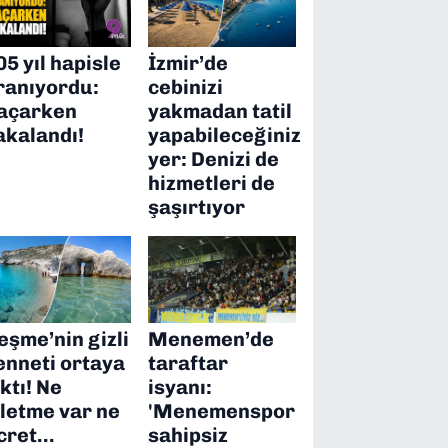
05 yıl hapisle
İzmir’de
ranıyordu:
cebinizi
açarken
yakmadan tatil
akalandı!
yapabileceğiniz
yer: Denizi de
hizmetleri de
şaşırtıyor
eşme’nin gizli
Menemen’de
enneti ortaya
taraftar
ıktı! Ne
isyanı:
şletme var ne
'Menemenspor
cret…
sahipsiz