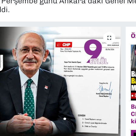
an Perşembe günü Ankara'daki Genel M
di.
Ö
B
C
k