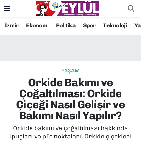
Resmi İlanlar
Konak Nöbetçi Eczaneler
İzmir
Ekonomi
Politika
Spor
Teknoloji
Y
BİLİM
Konak Hava Durumu
DÜNYA
Konak Trafik Yoğunluk Haritası
YAŞAM
EĞİTİM
Süper Lig Puan Durumu ve Fikstür
Orkide Bakımı ve
EKONOMİ
Tüm Manşetler
Çoğaltılması: Orkide
Çiçeği Nasıl Gelişir ve
KÜLTÜR SANAT
Son Dakika Haberleri
Bakımı Nasıl Yapılır?
MAGAZİN
Haber Arşivi
Orkide bakımı ve çoğaltılması hakkında
ipuçları ve püf noktaları! Orkide çiçekleri
POLİTİKA