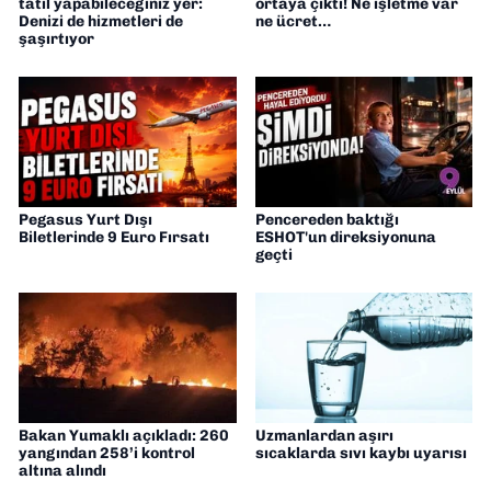
tatil yapabileceğiniz yer:
ortaya çıktı! Ne işletme var
Denizi de hizmetleri de
ne ücret…
şaşırtıyor
Pegasus Yurt Dışı
Pencereden baktığı
Biletlerinde 9 Euro Fırsatı
ESHOT'un direksiyonuna
geçti
Bakan Yumaklı açıkladı: 260
Uzmanlardan aşırı
yangından 258’i kontrol
sıcaklarda sıvı kaybı uyarısı
altına alındı