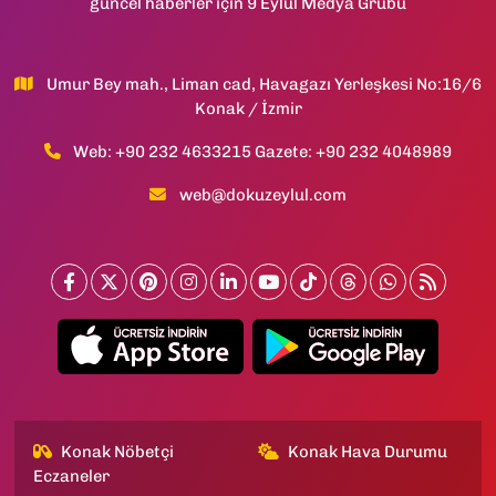
güncel haberler için 9 Eylül Medya Grubu
Umur Bey mah., Liman cad, Havagazı Yerleşkesi No:16/6
Konak / İzmir
Web: +90 232 4633215 Gazete: +90 232 4048989
web@dokuzeylul.com
Konak Nöbetçi
Konak Hava Durumu
Eczaneler