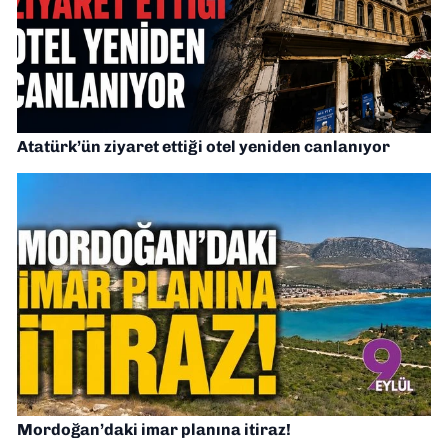
Atatürk’ün ziyaret ettiği otel yeniden canlanıyor
Mordoğan’daki imar planına itiraz!