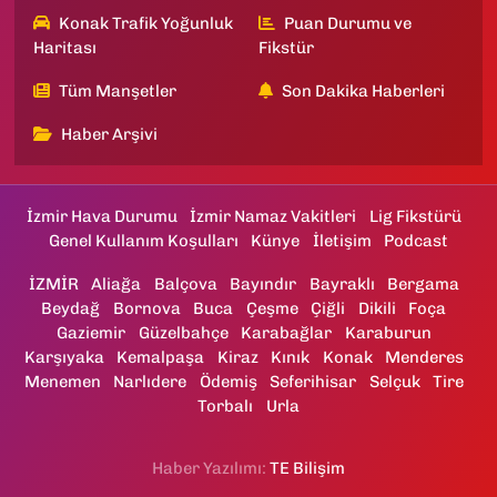
Konak Trafik Yoğunluk
Puan Durumu ve
Haritası
Fikstür
Tüm Manşetler
Son Dakika Haberleri
Haber Arşivi
İzmir Hava Durumu
İzmir Namaz Vakitleri
Lig Fikstürü
Genel Kullanım Koşulları
Künye
İletişim
Podcast
İZMİR
Aliağa
Balçova
Bayındır
Bayraklı
Bergama
Beydağ
Bornova
Buca
Çeşme
Çiğli
Dikili
Foça
Gaziemir
Güzelbahçe
Karabağlar
Karaburun
Karşıyaka
Kemalpaşa
Kiraz
Kınık
Konak
Menderes
Menemen
Narlıdere
Ödemiş
Seferihisar
Selçuk
Tire
Torbalı
Urla
Haber Yazılımı:
TE Bilişim