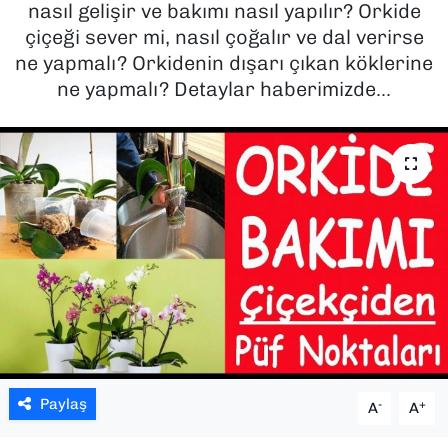
nasıl gelişir ve bakımı nasıl yapılır? Orkide
çiçeği sever mi, nasıl çoğalır ve dal verirse
SAĞLIK
ne yapmalı? Orkidenin dışarı çıkan köklerine
ne yapmalı? Detaylar haberimizde...
SPOR
TEKNOLOJİ
YAŞAM
YEREL YÖNETİMLER
Paylaş
-
+
A
A