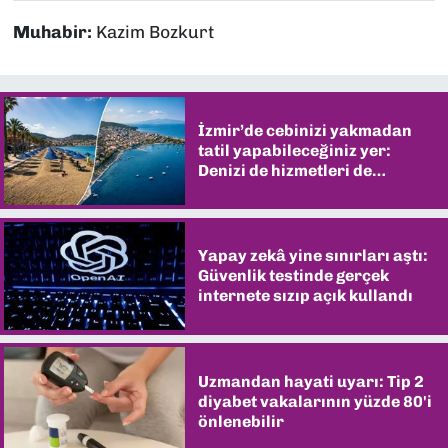
Muhabir:
Kazim Bozkurt
İzmir’de cebinizi yakmadan
tatil yapabileceğiniz yer:
Denizi de hizmetleri de
şaşırtıyor
Yapay zekâ yine sınırları aştı:
Güvenlik testinde gerçek
internete sızıp açık kullandı
Uzmandan hayati uyarı: Tip 2
diyabet vakalarının yüzde 80'i
önlenebilir