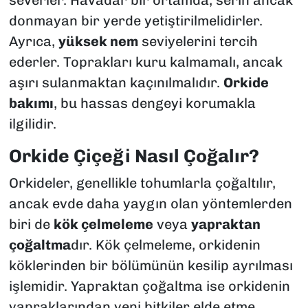
donmayan bir yerde yetiştirilmelidirler.
Ayrıca,
yüksek nem
seviyelerini tercih
ederler. Toprakları kuru kalmamalı, ancak
aşırı sulanmaktan kaçınılmalıdır.
Orkide
bakımı
, bu hassas dengeyi korumakla
ilgilidir.
Orkide Çiçeği Nasıl Çoğalır?
Orkideler, genellikle tohumlarla çoğaltılır,
ancak evde daha yaygın olan yöntemlerden
biri de
kök çelmeleme
veya
yapraktan
çoğaltma
dır. Kök çelmeleme, orkidenin
köklerinden bir bölümünün kesilip ayrılması
işlemidir. Yapraktan çoğaltma ise orkidenin
yapraklarından yeni bitkiler elde etme