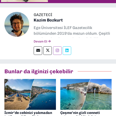
GAZETECI
Kazim Bozkurt
Ege Üniversitesi İLEF Gazetecilik
bölümünden 2019'da mezun oldum. Çeşitli
yerel ve ulusal gazetelerde editörlük,
Devam Et
muhabirlik yaptım. Teknoloji bloglarını
okumayı severim.
Bunlar da ilginizi çekebilir
İzmir’de cebinizi yakmadan
Çeşme’nin gizli cenneti