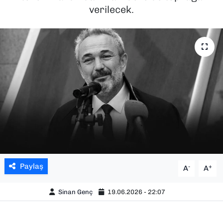
verilecek.
SAĞLIK
SPOR
TEKNOLOJİ
YAŞAM
YEREL YÖNETİMLER
Paylaş
-
+
A
A
Sinan Genç
19.06.2026 - 22:07