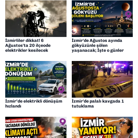
İzmirliler dikkat! 6
İzmir'de Ağustos ayında
Ağustos'ta 20 ilçeode
gökyüzünle şölen
elektrikler kesilecek
yaşanacak; İşte o günler
İzmir’de elektrikli dönüşüm
İzmir'de palalı kavgada 1
hızlandı
tutuklama