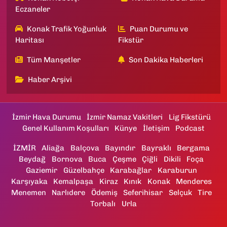
Eczaneler
Konak Trafik Yoğunluk
Puan Durumu ve
Haritası
Fikstür
Tüm Manşetler
Son Dakika Haberleri
Haber Arşivi
İzmir Hava Durumu
İzmir Namaz Vakitleri
Lig Fikstürü
Genel Kullanım Koşulları
Künye
İletişim
Podcast
İZMİR
Aliağa
Balçova
Bayındır
Bayraklı
Bergama
Beydağ
Bornova
Buca
Çeşme
Çiğli
Dikili
Foça
Gaziemir
Güzelbahçe
Karabağlar
Karaburun
Karşıyaka
Kemalpaşa
Kiraz
Kınık
Konak
Menderes
Menemen
Narlıdere
Ödemiş
Seferihisar
Selçuk
Tire
Torbalı
Urla