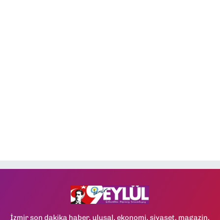
İzmir son dakika haber, ulusal, ekonomi, siyaset, magazin,