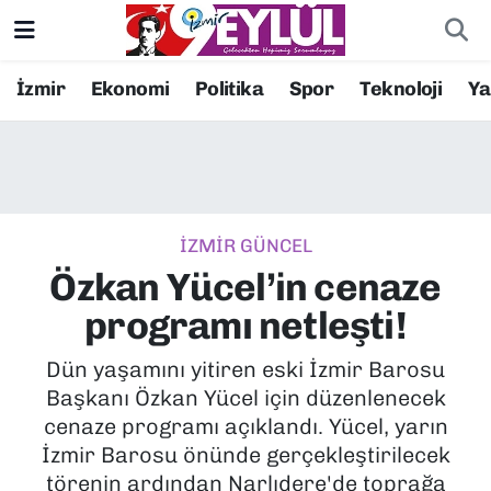
Resmi İlanlar
Konak Nöbetçi Eczaneler
İzmir
Ekonomi
Politika
Spor
Teknoloji
Y
BİLİM
Konak Hava Durumu
DÜNYA
Konak Trafik Yoğunluk Haritası
İZMİR GÜNCEL
EĞİTİM
Süper Lig Puan Durumu ve Fikstür
Özkan Yücel’in cenaze
EKONOMİ
Tüm Manşetler
programı netleşti!
KÜLTÜR SANAT
Son Dakika Haberleri
Dün yaşamını yitiren eski İzmir Barosu
Başkanı Özkan Yücel için düzenlenecek
MAGAZİN
Haber Arşivi
cenaze programı açıklandı. Yücel, yarın
İzmir Barosu önünde gerçekleştirilecek
POLİTİKA
törenin ardından Narlıdere'de toprağa