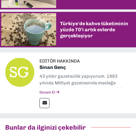
Türkiye'de kahve tüketiminin
yüzde 70’i artık evlerde
gerçekleşiyor
EDITÖR HAKKINDA
Sinan Genç
43 yıldır gazetecilik yapıyorum. 1983
yılında Milliyet gazetesinde mesleğe
başladım. Ardından Türkiye’nin en köklü
Devam Et
gazetelerinden Yeni Asır’da 36 yıl boyunca
muhabir, editör, müdür yardımcısı ve spor
müdürü olarak görev yaptım. Ayrıca Yeni
Asır TV’de 7 yıl boyunca programlar
hazırlayıp sundum. Şu anda Dokuz Eylül
Bunlar da ilginizi çekebilir
Gazetesi'nde editörlük yapıyorum