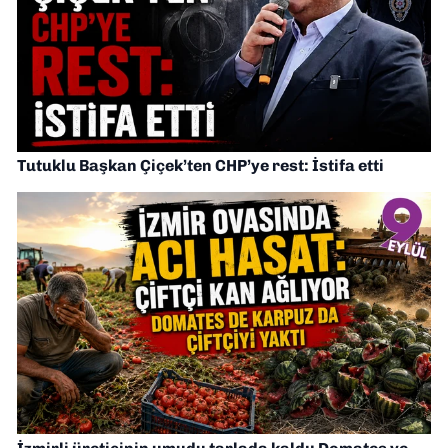
Tutuklu Başkan Çiçek’ten CHP’ye rest: İstifa etti