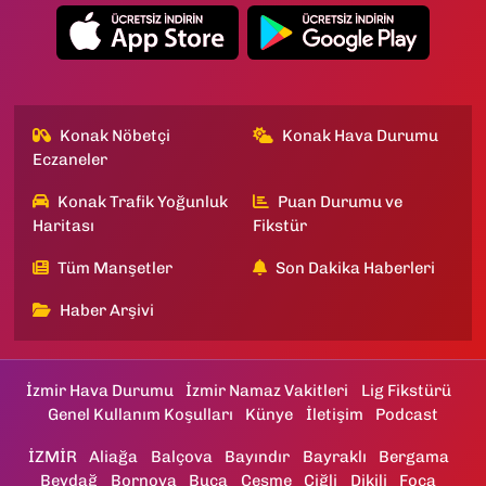
Konak Nöbetçi
Konak Hava Durumu
Eczaneler
Konak Trafik Yoğunluk
Puan Durumu ve
Haritası
Fikstür
Tüm Manşetler
Son Dakika Haberleri
Haber Arşivi
İzmir Hava Durumu
İzmir Namaz Vakitleri
Lig Fikstürü
Genel Kullanım Koşulları
Künye
İletişim
Podcast
İZMİR
Aliağa
Balçova
Bayındır
Bayraklı
Bergama
Beydağ
Bornova
Buca
Çeşme
Çiğli
Dikili
Foça