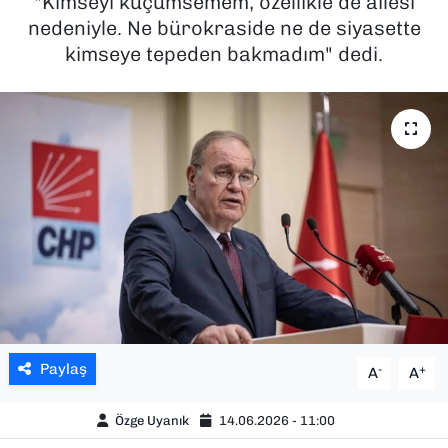
"Kimseyi küçümsemem, özellikle de ailesi
nedeniyle. Ne bürokraside ne de siyasette
SAĞLIK
kimseye tepeden bakmadım" dedi.
SPOR
TEKNOLOJİ
YAŞAM
YEREL YÖNETİMLER
Paylaş
-
+
A
A
Özge Uyanık
14.06.2026 - 11:00