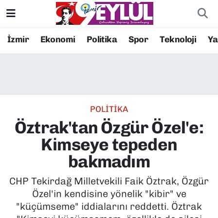
Resmi İlanlar
Konak Nöbetçi Eczaneler
İzmir
Ekonomi
Politika
Spor
Teknoloji
Y
BİLİM
Konak Hava Durumu
DÜNYA
Konak Trafik Yoğunluk Haritası
POLİTİKA
EĞİTİM
Süper Lig Puan Durumu ve Fikstür
Öztrak'tan Özgür Özel'e:
EKONOMİ
Tüm Manşetler
Kimseye tepeden
bakmadım
KÜLTÜR SANAT
Son Dakika Haberleri
CHP Tekirdağ Milletvekili Faik Öztrak, Özgür
MAGAZİN
Haber Arşivi
Özel'in kendisine yönelik "kibir" ve
"küçümseme" iddialarını reddetti. Öztrak
POLİTİKA