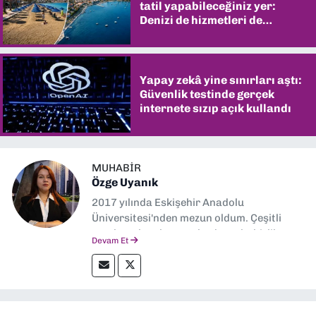
tatil yapabileceğiniz yer:
Denizi de hizmetleri de
şaşırtıyor
Yapay zekâ yine sınırları aştı:
Güvenlik testinde gerçek
internete sızıp açık kullandı
MUHABIR
Özge Uyanık
2017 yılında Eskişehir Anadolu
Üniversitesi'nden mezun oldum. Çeşitli
yerel ve ulusal gazetelerde muhabirlik
Devam Et
yaptım. Özellikle emek, çevre, kent ve insan
hakları alanlarında haberler üretmeye
odaklanıyorum.