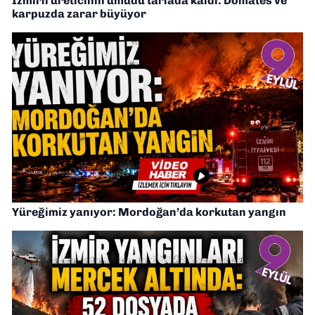
İzmirli üreticinin umudu tarlada kaldı: Domates ve
karpuzda zarar büyüyor
Yüreğimiz yanıyor: Mordoğan’da korkutan yangın