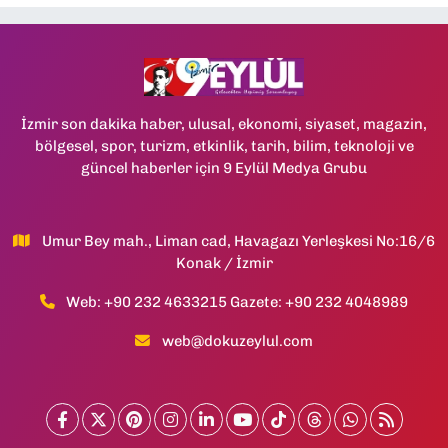
İzmir son dakika haber, ulusal, ekonomi, siyaset, magazin,
bölgesel, spor, turizm, etkinlik, tarih, bilim, teknoloji ve
güncel haberler için 9 Eylül Medya Grubu
Umur Bey mah., Liman cad, Havagazı Yerleşkesi No:16/6
Konak / İzmir
Web: +90 232 4633215 Gazete: +90 232 4048989
web@dokuzeylul.com