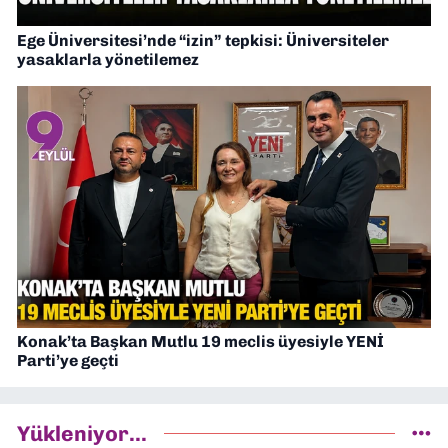
Ege Üniversitesi’nde “izin” tepkisi: Üniversiteler
yasaklarla yönetilemez
Konak’ta Başkan Mutlu 19 meclis üyesiyle YENİ
Parti’ye geçti
Yükleniyor...