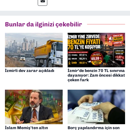
editörlük görevini de üstleniyorum.
Bunlar da ilginizi çekebilir
İzmirli dev zarar açıkladı
İzmir’de benzin 70 TL sınırına
dayanıyor: Zam öncesi dikkat
çeken fark
İslam Memiş’ten altın
Borç yapılandırma için son