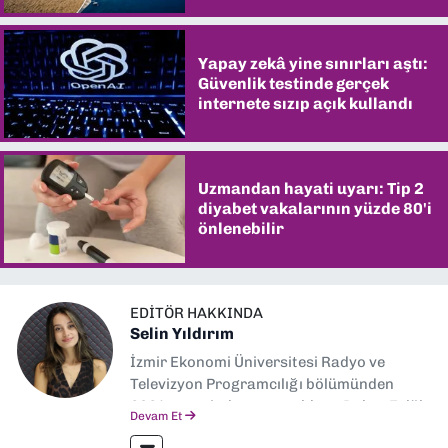
Yapay zekâ yine sınırları aştı:
Güvenlik testinde gerçek
internete sızıp açık kullandı
Uzmandan hayati uyarı: Tip 2
diyabet vakalarının yüzde 80'i
önlenebilir
EDITÖR HAKKINDA
Selin Yıldırım
İzmir Ekonomi Üniversitesi Radyo ve
Televizyon Programcılığı bölümünden
2024 senesinde mezun oldum. Dokuz Eylül
Devam Et
Gazetesi'nde spor yazarlığı yaparken,