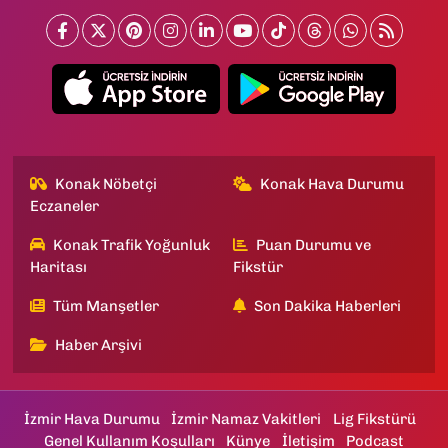
Konak Nöbetçi
Konak Hava Durumu
Eczaneler
Konak Trafik Yoğunluk
Puan Durumu ve
Haritası
Fikstür
Tüm Manşetler
Son Dakika Haberleri
Haber Arşivi
İzmir Hava Durumu
İzmir Namaz Vakitleri
Lig Fikstürü
Genel Kullanım Koşulları
Künye
İletişim
Podcast