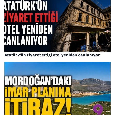
Atatürk’ün ziyaret ettiği otel yeniden canlanıyor