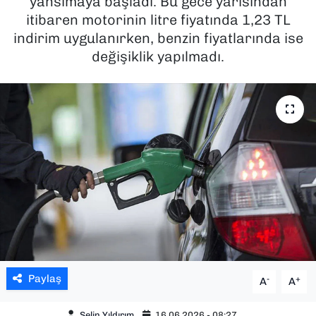
yansımaya başladı. Bu gece yarısından
itibaren motorinin litre fiyatında 1,23 TL
SAĞLIK
indirim uygulanırken, benzin fiyatlarında ise
değişiklik yapılmadı.
SPOR
TEKNOLOJİ
YAŞAM
YEREL YÖNETİMLER
Paylaş
-
+
A
A
Selin Yıldırım
16.06.2026 - 08:27