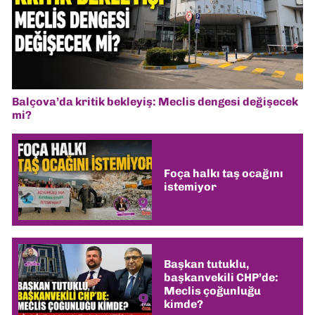
Balçova’da kritik bekleyiş: Meclis dengesi değişecek
mi?
Foça halkı taş ocağını
istemiyor
Başkan tutuklu,
başkanvekili CHP’de:
Meclis çoğunluğu
kimde?