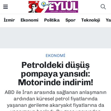
Resmi İlanlar
Konak Nöbetçi Eczaneler
İzmir
Ekonomi
Politika
Spor
Teknoloji
Y
BİLİM
Konak Hava Durumu
DÜNYA
Konak Trafik Yoğunluk Haritası
EKONOMİ
EĞİTİM
Süper Lig Puan Durumu ve Fikstür
Petroldeki düşüş
EKONOMİ
Tüm Manşetler
pompaya yansıdı:
Motorinde indirim!
KÜLTÜR SANAT
Son Dakika Haberleri
ABD ile İran arasında sağlanan anlaşmanın
MAGAZİN
Haber Arşivi
ardından küresel petrol fiyatlarında
yaşanan gerileme akaryakıt fiyatlarına da
POLİTİKA