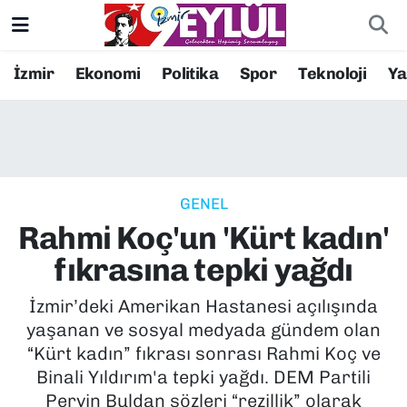
Resmi İlanlar
Konak Nöbetçi Eczaneler
İzmir
Ekonomi
Politika
Spor
Teknoloji
Y
BİLİM
Konak Hava Durumu
DÜNYA
Konak Trafik Yoğunluk Haritası
GENEL
EĞİTİM
Süper Lig Puan Durumu ve Fikstür
Rahmi Koç'un 'Kürt kadın'
EKONOMİ
Tüm Manşetler
fıkrasına tepki yağdı
KÜLTÜR SANAT
Son Dakika Haberleri
İzmir’deki Amerikan Hastanesi açılışında
yaşanan ve sosyal medyada gündem olan
MAGAZİN
Haber Arşivi
“Kürt kadın” fıkrası sonrası Rahmi Koç ve
Binali Yıldırım'a tepki yağdı. DEM Partili
POLİTİKA
Pervin Buldan sözleri “rezillik” olarak