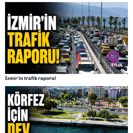
İzmir'in trafik raporu!