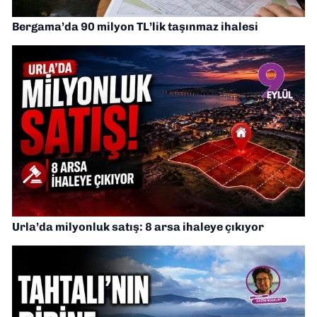
Bergama’da 90 milyon TL’lik taşınmaz ihalesi
Urla’da milyonluk satış: 8 arsa ihaleye çıkıyor