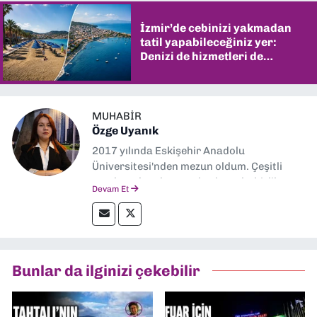
İzmir’de cebinizi yakmadan
tatil yapabileceğiniz yer:
Denizi de hizmetleri de
şaşırtıyor
MUHABIR
Özge Uyanık
2017 yılında Eskişehir Anadolu
Üniversitesi'nden mezun oldum. Çeşitli
yerel ve ulusal gazetelerde muhabirlik
Devam Et
yaptım. Özellikle emek, çevre, kent ve insan
hakları alanlarında haberler üretmeye
odaklanıyorum.
Bunlar da ilginizi çekebilir