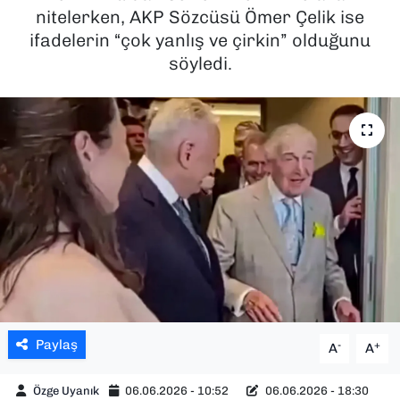
nitelerken, AKP Sözcüsü Ömer Çelik ise
SAĞLIK
ifadelerin “çok yanlış ve çirkin” olduğunu
söyledi.
SPOR
TEKNOLOJİ
YAŞAM
YEREL YÖNETİMLER
Paylaş
-
+
A
A
Özge Uyanık
06.06.2026 - 10:52
06.06.2026 - 18:30