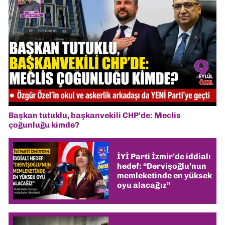
Başkan tutuklu, başkanvekili CHP’de: Meclis
çoğunluğu kimde?
İYİ Parti İzmir’de iddialı
hedef: “Dervişoğlu’nun
memleketinde en yüksek
oyu alacağız”