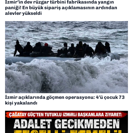
İzmir’in dev rüzgar türbini fabrikasında yangın
paniği! En büyük sipariş açıklamasının ardından
alevler yükseldi
İzmir açıklarında göçmen operasyonu: 4’ü çocuk 73
kişi yakalandı