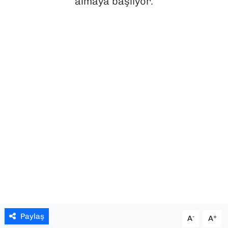
almaya başlıyor.
SAĞLIK
SPOR
TEKNOLOJİ
YAŞAM
YEREL YÖNETİMLER
Paylaş
-
+
A
A