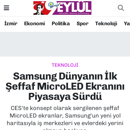
Resmi İlanlar
Konak Nöbetçi Eczaneler
İzmir
Ekonomi
Politika
Spor
Teknoloji
Y
BİLİM
Konak Hava Durumu
DÜNYA
Konak Trafik Yoğunluk Haritası
TEKNOLOJİ
EĞİTİM
Süper Lig Puan Durumu ve Fikstür
Samsung Dünyanın İlk
EKONOMİ
Tüm Manşetler
Şeffaf MicroLED Ekranını
Piyasaya Sürdü
KÜLTÜR SANAT
Son Dakika Haberleri
CES'te konsept olarak sergilenen şeffaf
MAGAZİN
Haber Arşivi
MicroLED ekranlar, Samsung'un yeni yol
haritasıyla iş merkezleri ve evlerdeki yerini
POLİTİKA