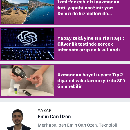
İzmir’de cebinizi yakmadan
tatil yapabileceğiniz yer:
Denizi de hizmetleri de
şaşırtıyor
Yapay zekâ yine sınırları aştı:
Güvenlik testinde gerçek
internete sızıp açık kullandı
Uzmandan hayati uyarı: Tip 2
diyabet vakalarının yüzde 80'i
önlenebilir
YAZAR
Emin Can Özen
Merhaba, ben Emin Can Özen. Teknoloji