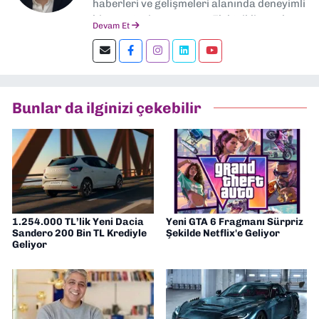
haberleri ve gelişmeleri alanında deneyimli
bir gazeteci ve yazarım. Elektrikli araçlar,
Devam Et
yapay zeka, inovasyon ve sektör trendleri
en çok ilgi duyduğum konular.
Dokuzeylul.com’da yazar olarak görev
yapıyorum. Güncel olayları tarafsız ve
araştırmacı bir bakışla analiz ediyorum.
Bunlar da ilginizi çekebilir
İzmir’den teknoloji dünyasına dair
yorumlarımı paylaşıyorum. Takipte kalın!
🚀
1.254.000 TL’lik Yeni Dacia
Yeni GTA 6 Fragmanı Sürpriz
Sandero 200 Bin TL Krediyle
Şekilde Netflix'e Geliyor
Geliyor