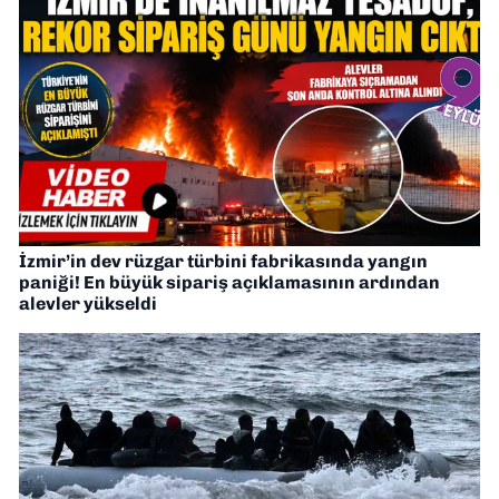
İzmir’in dev rüzgar türbini fabrikasında yangın
paniği! En büyük sipariş açıklamasının ardından
alevler yükseldi