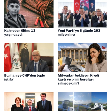
Kahreden ölüm: 13
Yeni Parti'ye 8 günde 293
yaşındaydı
milyon lira
Burhaniye CHP'den toplu
Milyonlar bekliyor: Kredi
istifa!
kartı ve prim borçları
silinecek mi?