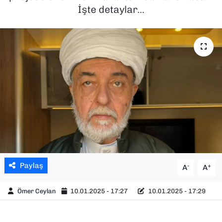
İşte detaylar…
SAĞLIK
SPOR
TEKNOLOJİ
YAŞAM
YEREL YÖNETİMLER
Paylaş
-
+
A
A
Ömer Ceylan
10.01.2025 - 17:27
10.01.2025 - 17:29