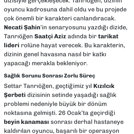
dizisiyle gerçekleşecek. Tanrıöğen, dizinin
oyuncu kadrosuna dahil oldu ve bu projede
çok önemli bir karakteri canlandıracak.
Necati Şahin
’in senaryosunu yazdığı dizide,
Tanrıöğen
Saatçi Aziz
adında bir
tarikat
lideri
rolüne hayat verecek. Bu karakterin,
dizinin genel havasına nasıl bir katkı
yapacağı merakla bekleniyor.
Sağlık Sorunu Sonrası Zorlu Süreç
Settar Tanrıöğen, geçtiğimiz yıl
Kızılcık
Şerbeti
dizisinin setinde yaşadığı sağlık
problemi nedeniyle büyük bir dönüm
noktasına gelmişti. 26 Ocak’ta geçirdiği
beyin kanaması
sonrası derhal hastaneye
kaldırılan oyuncu, başarılı bir operasyon