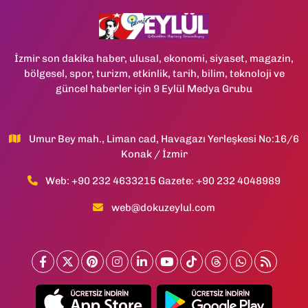
İzmir son dakika haber, ulusal, ekonomi, siyaset, magazin,
bölgesel, spor, turizm, etkinlik, tarih, bilim, teknoloji ve
güncel haberler için 9 Eylül Medya Grubu
Umur Bey mah., Liman cad, Havagazı Yerleşkesi No:16/6
Konak / İzmir
Web: +90 232 4633215 Gazete: +90 232 4048989
web@dokuzeylul.com