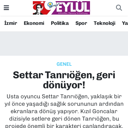
Resmi İlanlar
Konak Nöbetçi Eczaneler
İzmir
Ekonomi
Politika
Spor
Teknoloji
Y
BİLİM
Konak Hava Durumu
DÜNYA
Konak Trafik Yoğunluk Haritası
GENEL
EĞİTİM
Süper Lig Puan Durumu ve Fikstür
Settar Tanrıöğen, geri
EKONOMİ
Tüm Manşetler
dönüyor!
KÜLTÜR SANAT
Son Dakika Haberleri
Usta oyuncu Settar Tanrıöğen, yaklaşık bir
yıl önce yaşadığı sağlık sorununun ardından
MAGAZİN
Haber Arşivi
ekranlara dönüş yapıyor. Kızıl Goncalar
dizisiyle setlere geri dönen Tanrıöğen, bu
POLİTİKA
projede önemli bir karakteri canlandıracak.