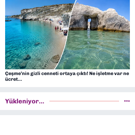
Çeşme’nin gizli cenneti ortaya çıktı! Ne işletme var ne
ücret…
Yükleniyor...