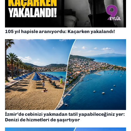
105 yıl hapisle aranıyordu: Kaçarken yakalandı!
İzmir’de cebinizi yakmadan tatil yapabileceğiniz yer:
Denizi de hizmetleri de şaşırtıyor