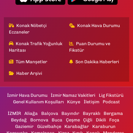
Konak Nöbetçi
Konak Hava Durumu
Eczaneler
Konak Trafik Yoğunluk
Puan Durumu ve
Haritası
Fikstür
Tüm Manşetler
Son Dakika Haberleri
Haber Arşivi
İzmir Hava Durumu
İzmir Namaz Vakitleri
Lig Fikstürü
Genel Kullanım Koşulları
Künye
İletişim
Podcast
İZMİR
Aliağa
Balçova
Bayındır
Bayraklı
Bergama
Beydağ
Bornova
Buca
Çeşme
Çiğli
Dikili
Foça
Gaziemir
Güzelbahçe
Karabağlar
Karaburun