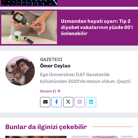
Uzmandan hayati uyarı: Tip 2
diyabet vakalarının yüzde 80'i
önlenebilir
GAZETECİ
Ömer Ceylan
Ege Üniversitesi İLEF Gazetecilik
bölümünden 2020'de mezun oldum. Çeşitli
gazetelerde editörlük, muhabirlik yaptım.
Devam Et
Şu an kültür-sanat muhabirliği ve
editörlük yapıyorum.
Bunlar da ilginizi çekebilir