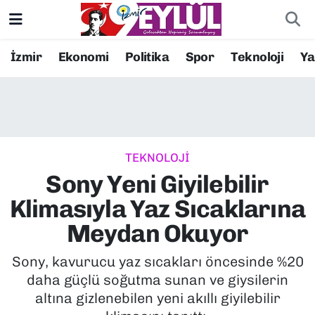
Resmi İlanlar
Konak Nöbetçi Eczaneler
İzmir
Ekonomi
Politika
Spor
Teknoloji
Y
BİLİM
Konak Hava Durumu
DÜNYA
Konak Trafik Yoğunluk Haritası
TEKNOLOJİ
EĞİTİM
Süper Lig Puan Durumu ve Fikstür
Sony Yeni Giyilebilir
EKONOMİ
Tüm Manşetler
Klimasıyla Yaz Sıcaklarına
Meydan Okuyor
KÜLTÜR SANAT
Son Dakika Haberleri
Sony, kavurucu yaz sıcakları öncesinde %20
MAGAZİN
Haber Arşivi
daha güçlü soğutma sunan ve giysilerin
altına gizlenebilen yeni akıllı giyilebilir
POLİTİKA