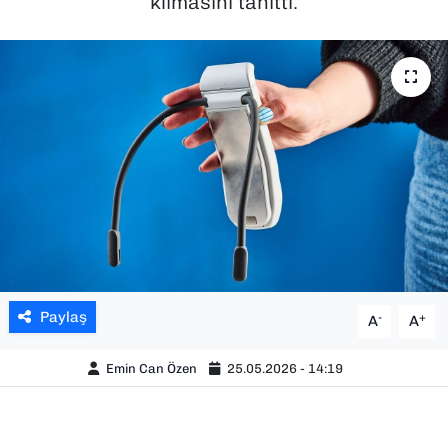
klimasını tanıttı.
SAĞLIK
SPOR
TEKNOLOJİ
YAŞAM
YEREL YÖNETİMLER
Paylaş
-
+
A
A
Emin Can Özen
25.05.2026 - 14:19