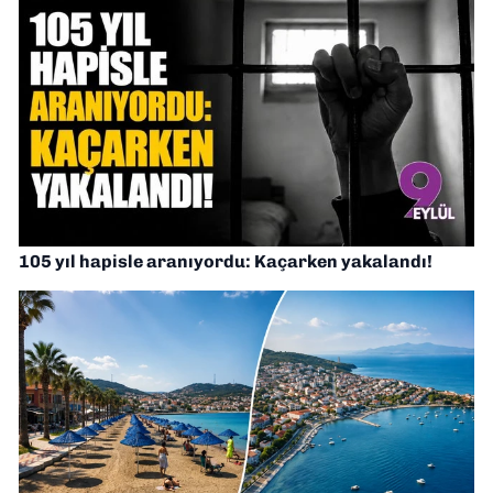
105 yıl hapisle aranıyordu: Kaçarken yakalandı!