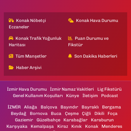
Konak Nöbetçi
Konak Hava Durumu
Eczaneler
Konak Trafik Yoğunluk
Puan Durumu ve
Haritası
Fikstür
Tüm Manşetler
Son Dakika Haberleri
Haber Arşivi
İzmir Hava Durumu
İzmir Namaz Vakitleri
Lig Fikstürü
Genel Kullanım Koşulları
Künye
İletişim
Podcast
İZMİR
Aliağa
Balçova
Bayındır
Bayraklı
Bergama
Beydağ
Bornova
Buca
Çeşme
Çiğli
Dikili
Foça
Gaziemir
Güzelbahçe
Karabağlar
Karaburun
Karşıyaka
Kemalpaşa
Kiraz
Kınık
Konak
Menderes