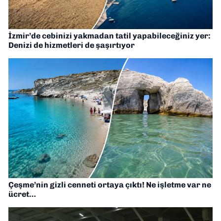
İzmir’de cebinizi yakmadan tatil yapabileceğiniz yer:
Denizi de hizmetleri de şaşırtıyor
Çeşme’nin gizli cenneti ortaya çıktı! Ne işletme var ne
ücret…