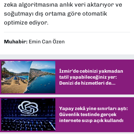
zeka algoritmasına anlık veri aktarıyor ve
soğutmayı dış ortama göre otomatik
optimize ediyor.
Muhabir:
Emin Can Özen
İzmir’de cebinizi yakmadan
tatil yapabileceğiniz yer:
Denizi de hizmetleri de
şaşırtıyor
Yapay zekâ yine sınırları aştı:
Güvenlik testinde gerçek
internete sızıp açık kullandı