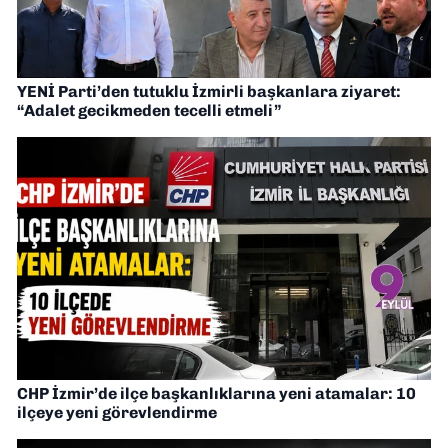
YENİ Parti’den tutuklu İzmirli başkanlara ziyaret:
“Adalet gecikmeden tecelli etmeli”
CHP İzmir’de ilçe başkanlıklarına yeni atamalar: 10
ilçeye yeni görevlendirme