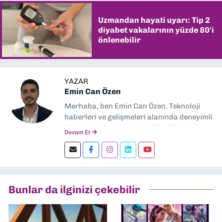
Uzmandan hayati uyarı: Tip 2
diyabet vakalarının yüzde 80'i
önlenebilir
YAZAR
Emin Can Özen
Merhaba, ben Emin Can Özen. Teknoloji
haberleri ve gelişmeleri alanında deneyimli
bir gazeteci ve yazarım. Elektrikli araçlar,
Devam Et
yapay zeka, inovasyon ve sektör trendleri
en çok ilgi duyduğum konular.
Dokuzeylul.com’da yazar olarak görev
yapıyorum. Güncel olayları tarafsız ve
araştırmacı bir bakışla analiz ediyorum.
Bunlar da ilginizi çekebilir
İzmir’den teknoloji dünyasına dair
yorumlarımı paylaşıyorum. Takipte kalın!
🚀