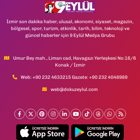
İzmir son dakika haber, ulusal, ekonomi, siyaset, magazin,
bölgesel, spor, turizm, etkinlik, tarih, bilim, teknoloji ve
güncel haberler için 9 Eylül Medya Grubu
Umur Bey mah., Liman cad, Havagazı Yerleşkesi No:16/6
Konak / İzmir
Web: +90 232 4633215 Gazete: +90 232 4048989
web@dokuzeylul.com