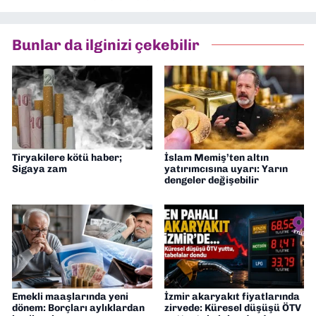
Bunlar da ilginizi çekebilir
Tiryakilere kötü haber;
İslam Memiş’ten altın
Sigaya zam
yatırımcısına uyarı: Yarın
dengeler değişebilir
Emekli maaşlarında yeni
İzmir akaryakıt fiyatlarında
dönem: Borçları aylıklardan
zirvede: Küresel düşüşü ÖTV