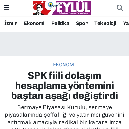
Resmi İlanlar
Konak Nöbetçi Eczaneler
İzmir
Ekonomi
Politika
Spor
Teknoloji
Y
BİLİM
Konak Hava Durumu
DÜNYA
Konak Trafik Yoğunluk Haritası
EKONOMİ
EĞİTİM
Süper Lig Puan Durumu ve Fikstür
SPK fiili dolaşım
EKONOMİ
Tüm Manşetler
hesaplama yöntemini
baştan aşağı değiştirdi
KÜLTÜR SANAT
Son Dakika Haberleri
Sermaye Piyasası Kurulu, sermaye
MAGAZİN
Haber Arşivi
piyasalarında şeffaflığı ve yatırımcı güvenini
artırmak amacıyla radikal bir karara imza
POLİTİKA