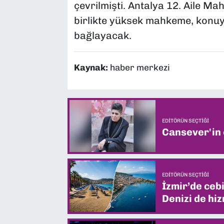
çevrilmişti. Antalya 12. Aile Ma
birlikte yüksek mahkeme, konu
bağlayacak.
Kaynak:
haber merkezi
EDITÖRÜN SEÇTIĞI
Cansever'in
EDITÖRÜN SEÇTIĞI
İzmir’de ceb
Denizi de hiz