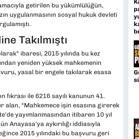
K
macıyla getirilen bu yükümlülüğün,
p
ızın uygulanmasının sosyal hukuk devleti
y
rgulamıştı.
k
b
ine Takılmıştı
larak" ibaresi, 2015 yılında bu kez
fından yeniden yüksek mahkemenin
şvuru, yasal bir engele takılarak esasa
G
s
 fıkrası ile 6216 sayılı kanunun 41.
er alan,
“Mahkemece işin esasına girerek
te'de yayımlanmasından itibaren 10 yıl
 Anayasa'ya aykırılığı iddiasıyla
ince 2015 yılındaki bu başvuru geri