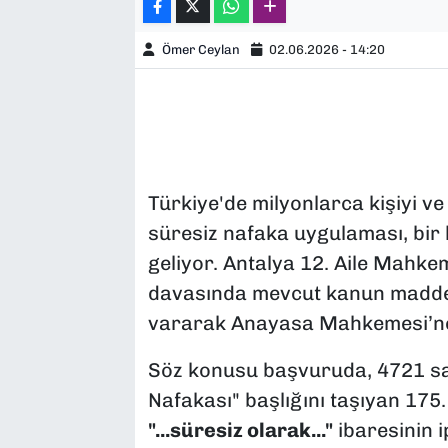
Ömer Ceylan
02.06.2026 - 14:20
Türkiye'de milyonlarca kişiyi ve
süresiz nafaka uygulaması, bi
geliyor. Antalya 12. Aile Mahk
davasında mevcut kanun maddes
vararak Anayasa Mahkemesi’ne
Söz konusu başvuruda, 4721 sa
Nafakası" başlığını taşıyan 175.
"...süresiz olarak..."
ibaresinin ip