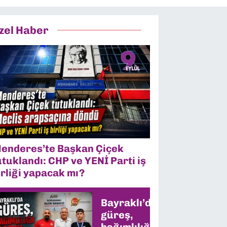
zel Haber
enderes’te Başkan Çiçek
utuklandı: CHP ve YENİ Parti iş
irliği yapacak mı?
Bayraklı’da
güreş,
bağımlılığa