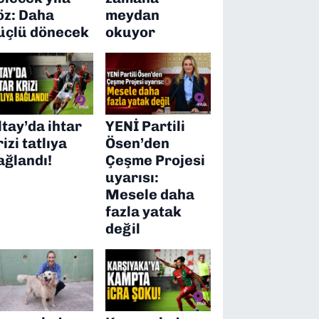
öz: Daha
meydan
üçlü dönecek
okuyor
ltay’da ihtar
YENİ Partili
rizi tatlıya
Ösen’den
ağlandı!
Çeşme Projesi
uyarısı:
Mesele daha
fazla yatak
değil