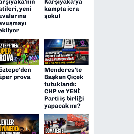
arşıyaka’nın
Karşıyaka’ya
atileri, yeni
kampta icra
uvalarına
şoku!
avuşmayı
ekliyor
öztepe'den
Menderes’te
üper prova
Başkan Çiçek
tutuklandı:
CHP ve YENİ
Parti iş birliği
yapacak mı?