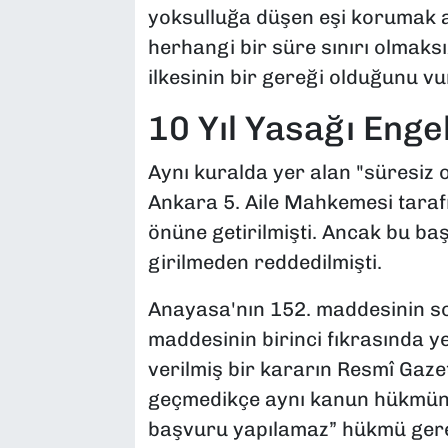
yoksulluğa düşen eşi korumak a
herhangi bir süre sınırı olmaks
ilkesinin bir gereği olduğunu vu
10 Yıl Yasağı Engel
Aynı kuralda yer alan "süresiz o
Ankara 5. Aile Mahkemesi tara
önüne getirilmişti. Ancak bu ba
girilmeden reddedilmişti.
Anayasa'nın 152. maddesinin son
maddesinin birinci fıkrasında y
verilmiş bir kararın Resmî Gaze
geçmedikçe aynı kanun hükmünün
başvuru yapılamaz”
hükmü gereğ