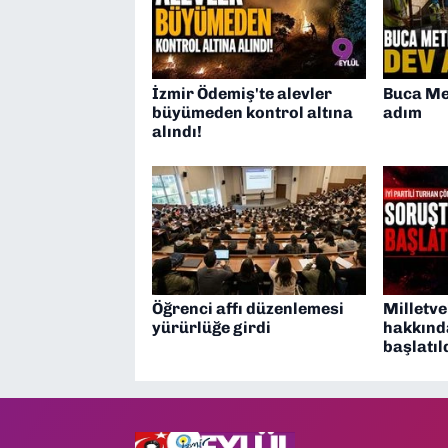
İzmir Ödemiş'te alevler
Buca Me
büyümeden kontrol altına
adım
alındı!
Öğrenci affı düzenlemesi
Milletve
yürürlüğe girdi
hakkınd
başlatıl