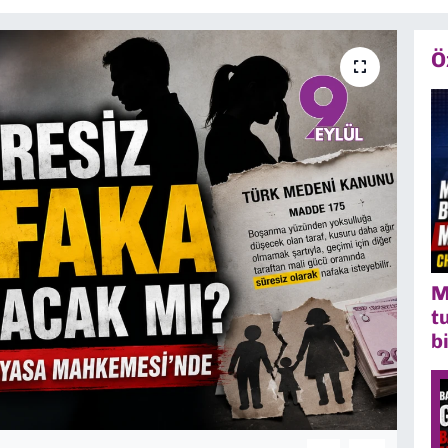
Ö
M
t
b