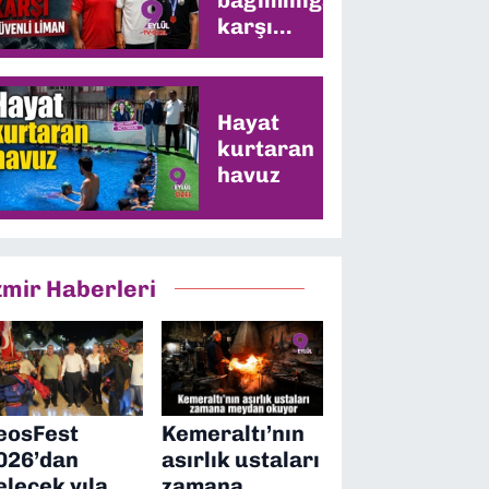
karşı
güvenli
liman
Hayat
kurtaran
havuz
zmir Haberleri
eosFest
Kemeraltı’nın
026’dan
asırlık ustaları
elecek yıla
zamana