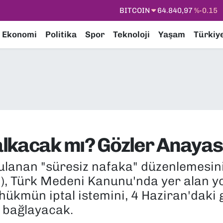
DOLAR
47,7436
%0.18
EURO
55,2510
%0.32
Ekonomi
Politika
Spor
Teknoloji
Yaşam
Türkiy
STERLİN
64,4811
%0.38
GRAM ALTIN
6660.55
%0
BİST100
13.779
%-14
BITCOIN
64.840,97
%-0.15
alkacak mı? Gözler Anay
anan "süresiz nafaka" düzenlemesinin 
 Türk Medeni Kanunu'nda yer alan yo
n hükmün iptal istemini, 4 Haziran'dak
 bağlayacak.