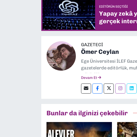
EDITÖRÜN SEÇTIĞI
Yapay zekâ yi
gerçek intern
GAZETECİ
Ömer Ceylan
Ege Üniversitesi İLEF Gaz
gazetelerde editörlük, muh
editörlük yapıyorum.
Devam Et
Bunlar da ilginizi çekebilir