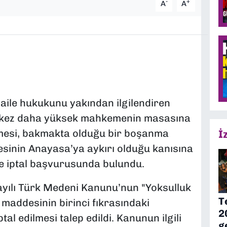
-
+
A
A
 aile hukukunu yakından ilgilendiren
r kez daha yüksek mahkemenin masasına
emesi, bakmakta olduğu bir boşanma
İ
inin Anayasa’ya aykırı olduğu kanısına
 iptal başvurusunda bulundu.
yılı Türk Medeni Kanunu’nun "Yoksulluk
T
 maddesinin birinci fıkrasındaki
2
tal edilmesi talep edildi. Kanunun ilgili
g