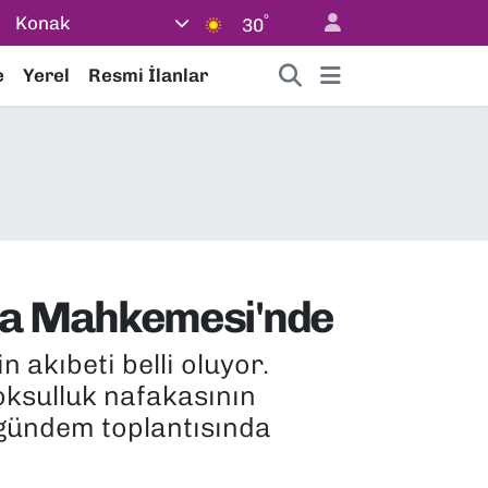
°
Konak
30
e
Yerel
Resmi İlanlar
asa Mahkemesi'nde
akıbeti belli oluyor.
ksulluk nafakasının
i gündem toplantısında