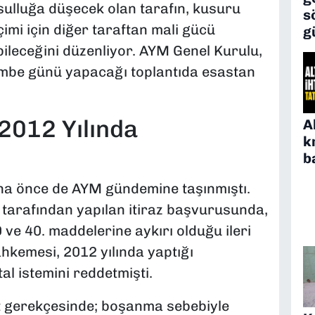
ulluğa düşecek olan tarafın, kusuru
s
imi için diğer taraftan mali gücü
g
ileceğini düzenliyor. AYM Genel Kurulu,
şembe günü yapacağı toplantıda esastan
012 Yılında
A
k
b
ha önce de AYM gündemine taşınmıştı.
tarafından yapılan itiraz başvurusunda,
ve 40. maddelerine aykırı olduğu ileri
kemesi, 2012 yılında yaptığı
l istemini reddetmişti.
 gerekçesinde; boşanma sebebiyle