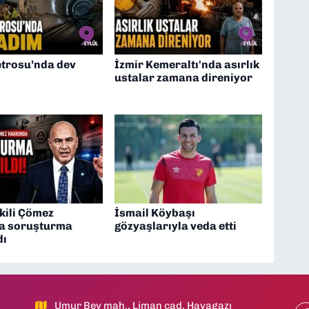
trosu’nda dev
İzmir Kemeraltı'nda asırlık
ustalar zamana direniyor
kili Çömez
İsmail Köybaşı
a soruşturma
gözyaşlarıyla veda etti
dı
Umur Bey mah., Liman cad, Havagazı