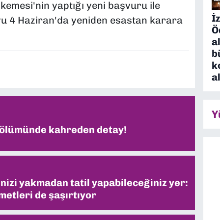
hkemesi'nin yaptığı yeni başvuru ile
İ
yu 4 Haziran'da yeniden esastan karara
Ö
a
b
k
a
Y
 ölümünde kahreden detay!
inizi yakmadan tatil yapabileceğiniz yer:
metleri de şaşırtıyor