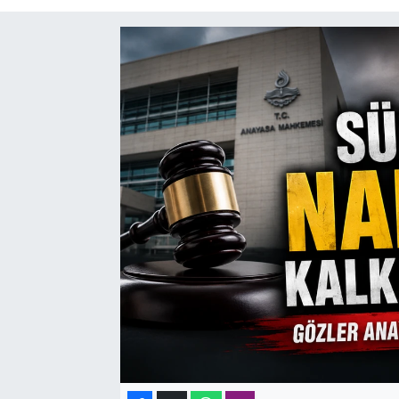
SAĞLIK
SPOR
TEKNOLOJİ
YAŞAM
YEREL YÖNETİMLER