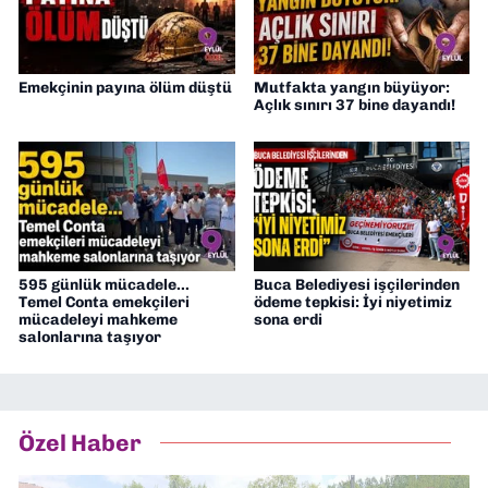
Emekçinin payına ölüm düştü
Mutfakta yangın büyüyor:
Açlık sınırı 37 bine dayandı!
595 günlük mücadele...
Buca Belediyesi işçilerinden
Temel Conta emekçileri
ödeme tepkisi: İyi niyetimiz
mücadeleyi mahkeme
sona erdi
salonlarına taşıyor
Özel Haber