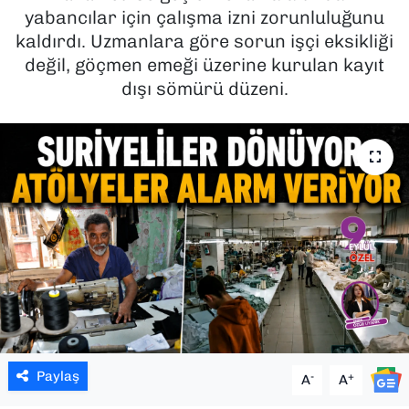
yabancılar için çalışma izni zorunluluğunu
SAĞLIK
kaldırdı. Uzmanlara göre sorun işçi eksikliği
değil, göçmen emeği üzerine kurulan kayıt
SPOR
dışı sömürü düzeni.
TEKNOLOJİ
YAŞAM
YEREL YÖNETİMLER
Paylaş
-
+
A
A