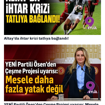
Altay’da ihtar krizi tatlıya bağlandı!
YENİ Partili Ösen’den Çeşme Projesi uyarısı: Mesele