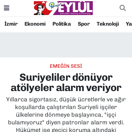
Resmi İlanlar
Konak Nöbetçi Eczaneler
İzmir
Ekonomi
Politika
Spor
Teknoloji
Y
BİLİM
Konak Hava Durumu
DÜNYA
Konak Trafik Yoğunluk Haritası
EMEĞİN SESİ
EĞİTİM
Süper Lig Puan Durumu ve Fikstür
Suriyeliler dönüyor
EKONOMİ
Tüm Manşetler
atölyeler alarm veriyor
KÜLTÜR SANAT
Son Dakika Haberleri
Yıllarca sigortasız, düşük ücretlerle ve ağır
koşullarda çalıştırılan Suriyeli işçiler
MAGAZİN
Haber Arşivi
ülkelerine dönmeye başlayınca, "işçi
bulamıyoruz" diyen patronlar alarm verdi.
POLİTİKA
Hükümet ise geçici koruma altındaki