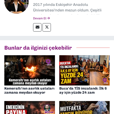
2017 yılında Eskişehir Anadolu
Üniversitesi'nden mezun oldum. Çeşitli
yerel ve ulusal gazetelerde muhabirlik
Devam Et
yaptım. Özellikle emek, çevre, kent ve insan
hakları alanlarında haberler üretmeye
odaklanıyorum.
Bunlar da ilginizi çekebilir
Kemeraltı’nın asırlık ustaları
Buca’da TİS imzalandı: İlk 6
zamana meydan okuyor
ay için yüzde 24 zam