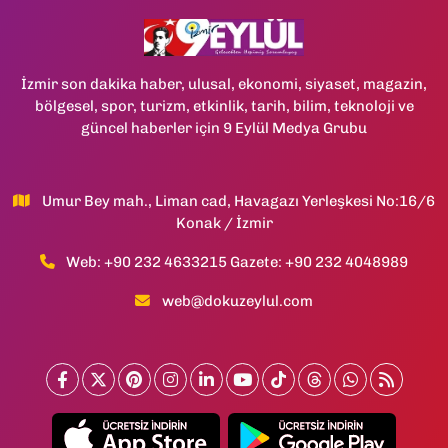
İzmir son dakika haber, ulusal, ekonomi, siyaset, magazin,
bölgesel, spor, turizm, etkinlik, tarih, bilim, teknoloji ve
güncel haberler için 9 Eylül Medya Grubu
Umur Bey mah., Liman cad, Havagazı Yerleşkesi No:16/6
Konak / İzmir
Web: +90 232 4633215 Gazete: +90 232 4048989
web@dokuzeylul.com