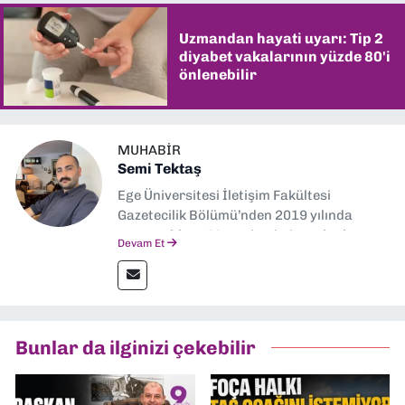
Uzmandan hayati uyarı: Tip 2
diyabet vakalarının yüzde 80'i
önlenebilir
MUHABIR
Semi Tektaş
Ege Üniversitesi İletişim Fakültesi
Gazetecilik Bölümü’nden 2019 yılında
mezun oldum. Mezuniyetimin ardından
Devam Et
Ekonomik Çözüm, Yeni İzmir ve İlkses
Gazetesi gibi yayınlarda görev alarak
gazetecilik kariyerime başladım. Şubat
2026’dan bu yana ise Dokuz Eylül
Gazetesi’nde politika ve ekonomi
Bunlar da ilginizi çekebilir
muhabirliği yapıyorum.