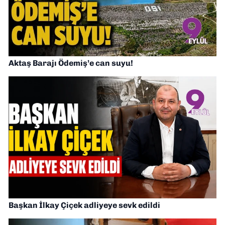
Aktaş Barajı Ödemiş’e can suyu!
Başkan İlkay Çiçek adliyeye sevk edildi