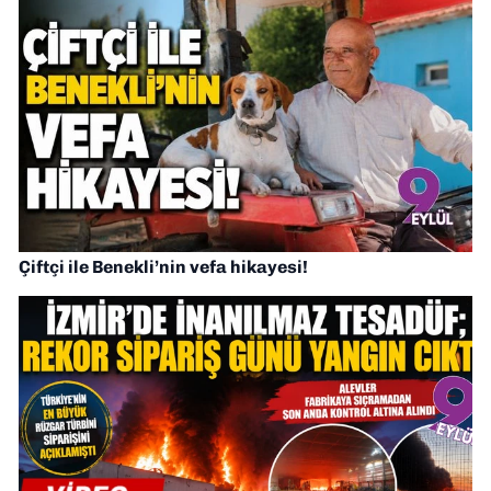
Çiftçi ile Benekli’nin vefa hikayesi!