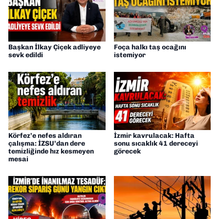
Başkan İlkay Çiçek adliyeye
Foça halkı taş ocağını
sevk edildi
istemiyor
Körfez’e nefes aldıran
İzmir kavrulacak: Hafta
çalışma: İZSU’dan dere
sonu sıcaklık 41 dereceyi
temizliğinde hız kesmeyen
görecek
mesai