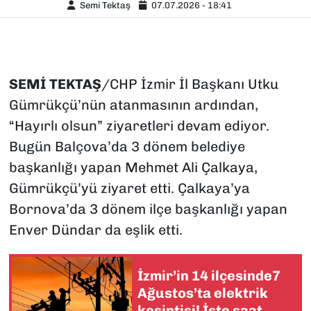
Semi Tektaş
07.07.2026 - 18:41
SEMİ
TEKTAŞ
/CHP İzmir İl Başkanı Utku
Gümrükçü’nün atanmasının ardından,
“Hayırlı olsun” ziyaretleri devam ediyor.
Bugün Balçova’da 3 dönem belediye
başkanlığı yapan Mehmet Ali Çalkaya,
Gümrükçü’yü ziyaret etti. Çalkaya’ya
Bornova’da 3 dönem ilçe başkanlığı yapan
Enver Dündar da eşlik etti.
İzmir’in 14 ilçesinde7
Ağustos’ta elektrik
kesintisi! İşte saat