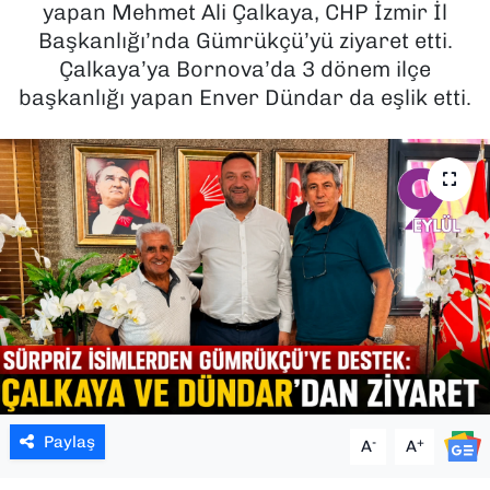
yapan Mehmet Ali Çalkaya, CHP İzmir İl
Başkanlığı’nda Gümrükçü’yü ziyaret etti.
SAĞLIK
Çalkaya’ya Bornova’da 3 dönem ilçe
başkanlığı yapan Enver Dündar da eşlik etti.
SPOR
TEKNOLOJİ
YAŞAM
YEREL YÖNETİMLER
Paylaş
-
+
A
A