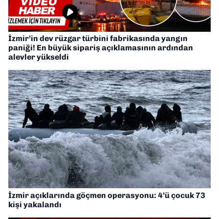
İzmir’in dev rüzgar türbini fabrikasında yangın
paniği! En büyük sipariş açıklamasının ardından
alevler yükseldi
İzmir açıklarında göçmen operasyonu: 4’ü çocuk 73
kişi yakalandı