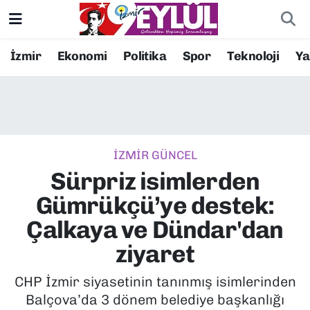
Resmi İlanlar
Konak Nöbetçi Eczaneler
İzmir
Ekonomi
Politika
Spor
Teknoloji
Y
BİLİM
Konak Hava Durumu
DÜNYA
Konak Trafik Yoğunluk Haritası
İZMİR GÜNCEL
EĞİTİM
Süper Lig Puan Durumu ve Fikstür
Sürpriz isimlerden
EKONOMİ
Tüm Manşetler
Gümrükçü’ye destek:
Çalkaya ve Dündar'dan
KÜLTÜR SANAT
Son Dakika Haberleri
ziyaret
MAGAZİN
Haber Arşivi
CHP İzmir siyasetinin tanınmış isimlerinden
Balçova’da 3 dönem belediye başkanlığı
POLİTİKA