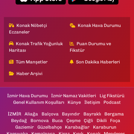
Konak Nöbetçi
Konak Hava Durumu
Eczaneler
Konak Trafik Yoğunluk
Puan Durumu ve
Haritası
Fikstür
Tüm Manşetler
Son Dakika Haberleri
Haber Arşivi
İzmir Hava Durumu
İzmir Namaz Vakitleri
Lig Fikstürü
Genel Kullanım Koşulları
Künye
İletişim
Podcast
İZMİR
Aliağa
Balçova
Bayındır
Bayraklı
Bergama
Beydağ
Bornova
Buca
Çeşme
Çiğli
Dikili
Foça
Gaziemir
Güzelbahçe
Karabağlar
Karaburun
Karşıyaka
Kemalpaşa
Kiraz
Kınık
Konak
Menderes