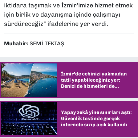
iktidara taşımak ve İzmir’imize hizmet etmek
için birlik ve dayanışma içinde çalışmayı
sürdüreceğiz” ifadelerine yer verdi.
Muhabir:
SEMİ TEKTAŞ
İzmir’de cebinizi yakmadan
tatil yapabileceğiniz yer:
Denizi de hizmetleri de
şaşırtıyor
Yapay zekâ yine sınırları aştı:
Güvenlik testinde gerçek
internete sızıp açık kullandı