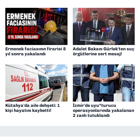
Ermenek faciasının firarisi 8
Adalet Bakanı Gürlek'ten suç
yıl sonra yakalandı
örgütlerine sert mesaj!
Kütahya'da aile dehşeti: 1
İzmir'de uyu*turucu
kişi hayatını kaybetti!
operasyonlarında yakalanan
2 zanlı tutuklandı