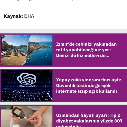
Kaynak:
DHA
İzmir’de cebinizi yakmadan
tatil yapabileceğiniz yer:
Denizi de hizmetleri de
şaşırtıyor
Yapay zekâ yine sınırları aştı:
Güvenlik testinde gerçek
internete sızıp açık kullandı
Uzmandan hayati uyarı: Tip 2
diyabet vakalarının yüzde 80'i
önlenebilir