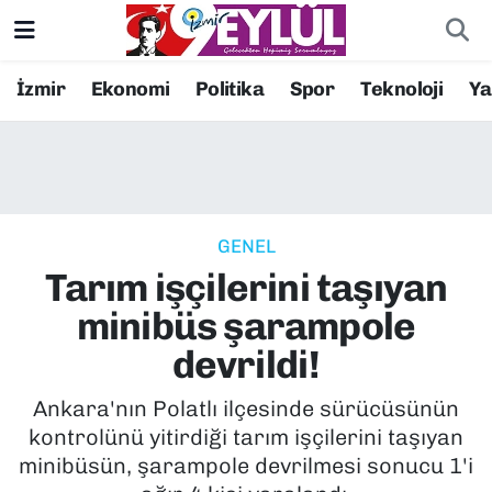
Resmi İlanlar
Konak Nöbetçi Eczaneler
İzmir
Ekonomi
Politika
Spor
Teknoloji
Y
BİLİM
Konak Hava Durumu
DÜNYA
Konak Trafik Yoğunluk Haritası
GENEL
EĞİTİM
Süper Lig Puan Durumu ve Fikstür
Tarım işçilerini taşıyan
EKONOMİ
Tüm Manşetler
minibüs şarampole
devrildi!
KÜLTÜR SANAT
Son Dakika Haberleri
Ankara'nın Polatlı ilçesinde sürücüsünün
MAGAZİN
Haber Arşivi
kontrolünü yitirdiği tarım işçilerini taşıyan
minibüsün, şarampole devrilmesi sonucu 1'i
POLİTİKA