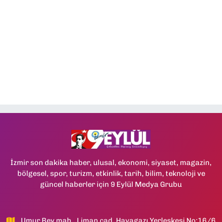
İzmir son dakika haber, ulusal, ekonomi, siyaset, magazin,
bölgesel, spor, turizm, etkinlik, tarih, bilim, teknoloji ve
güncel haberler için 9 Eylül Medya Grubu
Umur Bey mah., Liman cad, Havagazı Yerleşkesi No:16/6