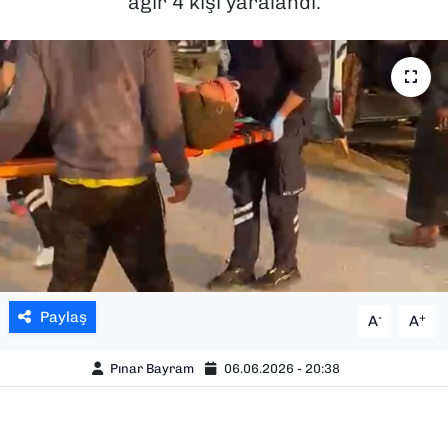
ağır 4 kişi yaralandı.
SAĞLIK
SPOR
TEKNOLOJİ
YAŞAM
YEREL YÖNETİMLER
Paylaş
-
+
A
A
Pınar Bayram
06.06.2026 - 20:38