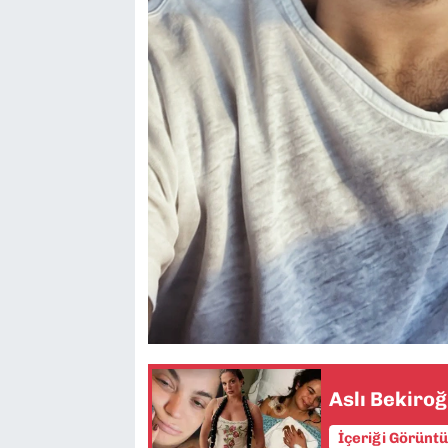
Aslı Bekiro
İçeriği Görünt