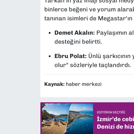
Tarkan'ın yaz imajı sosyal medy
binlerce beğeni ve yorum alara
tanınan isimleri de Megastar'ın
Demet Akalın:
Paylaşımın al
desteğini belirtti.
Ebru Polat:
Ünlü şarkıcının 
olur"
sözleriyle taçlandırdı.
Kaynak:
haber merkezi
EDITÖRÜN SEÇTIĞI
İzmir’de ceb
Denizi de hiz