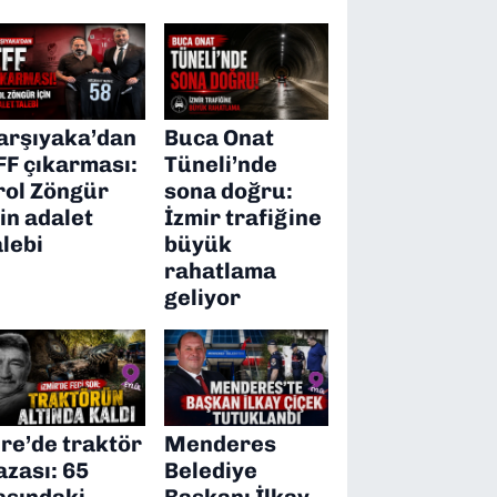
arşıyaka’dan
Buca Onat
FF çıkarması:
Tüneli’nde
rol Zöngür
sona doğru:
çin adalet
İzmir trafiğine
alebi
büyük
rahatlama
geliyor
ire’de traktör
Menderes
azası: 65
Belediye
aşındaki
Başkanı İlkay