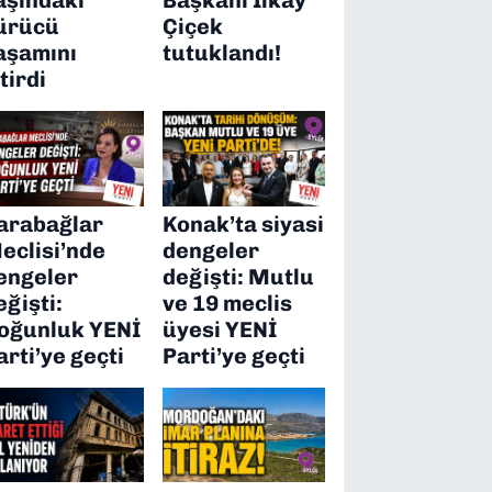
ürücü
Çiçek
aşamını
tutuklandı!
itirdi
arabağlar
Konak’ta siyasi
eclisi’nde
dengeler
engeler
değişti: Mutlu
eğişti:
ve 19 meclis
oğunluk YENİ
üyesi YENİ
arti’ye geçti
Parti’ye geçti