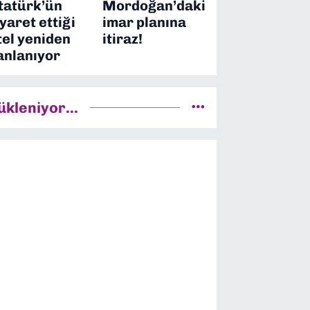
tatürk’ün
Mordoğan’daki
iyaret ettiği
imar planına
tel yeniden
itiraz!
anlanıyor
ükleniyor...