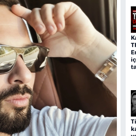
K
T
E
i
t
T
k
y