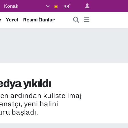
°
Konak
38
e
Yerel
Resmi İlanlar
dya yıkıldı
n ardından kuliste imaj
anatçı, yeni halini
ru başladı.