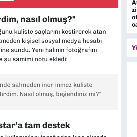
A
z
o
rdim, nasıl olmuş?"
c
nu kuliste saçlarını kestirerek atan
etmeden kişisel sosyal medya hesabı
Y
ine sundu. Yeni halinin fotoğrafını
 şu samimi notu ekledi:
de sahneden iner inmez kuliste
stirdim. Nasıl olmuş, beğendiniz mi?"
tar'a tam destek