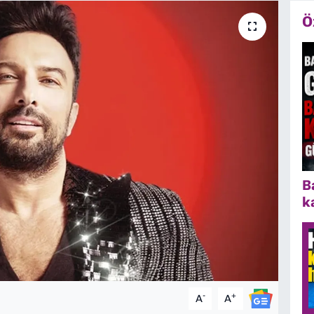
Ö
B
k
-
+
A
A