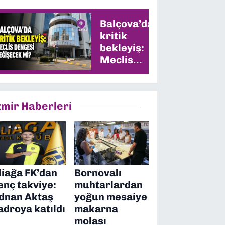
Balçova’da
kritik
bekleyiş:
Meclis
dengesi
değişecek
mi?
zmir Haberleri
liağa FK’dan
Bornovalı
enç takviye:
muhtarlardan
dnan Aktaş
yoğun mesaiye
adroya katıldı
makarna
molası