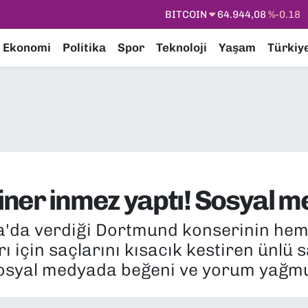
DOLAR
47,7436
%0.18
EURO
55,2510
%0.32
Ekonomi
Politika
Spor
Teknoloji
Yaşam
Türkiy
STERLİN
64,4811
%0.38
GRAM ALTIN
6660.55
%0.03
BİST100
13.779
%-14
BITCOIN
64.944,08
%-0.18
er inmez yaptı! Sosyal me
'da verdiği Dortmund konserinin heme
arı için saçlarını kısacık kestiren ünlü s
 sosyal medyada beğeni ve yorum yağmu