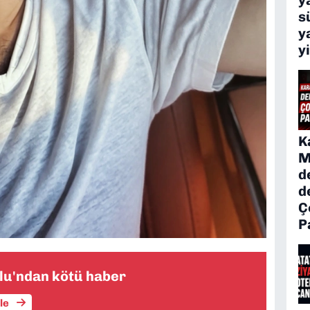
s
y
y
K
M
d
d
Ç
P
ğlu'ndan kötü haber
üle