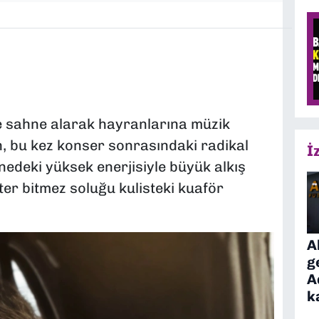
 sahne alarak hayranlarına müzik
, bu kez konser sonrasındaki radikal
İ
edeki yüksek enerjisiyle büyük alkış
ter bitmez soluğu kulisteki kuaför
A
g
A
k