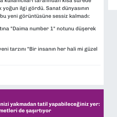
a kullanıcıları tarafından kısa sürede
k yoğun ilgi gördü. Sanat dünyasının
 bu yeni görüntüsüne sessiz kalmadı:
tına
"Daima number 1"
notunu düşerek
yeni tarzını
"Bir insanın her hali mi güzel
inizi yakmadan tatil yapabileceğiniz yer:
metleri de şaşırtıyor