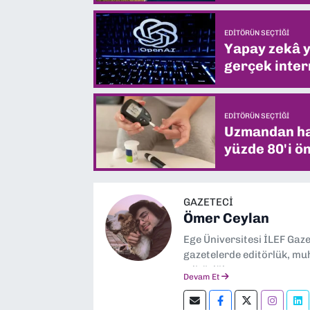
EDITÖRÜN SEÇTIĞI
Yapay zekâ yi
gerçek intern
EDITÖRÜN SEÇTIĞI
Uzmandan hay
yüzde 80'i ön
GAZETECİ
Ömer Ceylan
Ege Üniversitesi İLEF Gaz
gazetelerde editörlük, muh
editörlük yapıyorum.
Devam Et