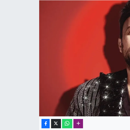
SAĞLIK
SPOR
TEKNOLOJİ
YAŞAM
YEREL YÖNETİMLER