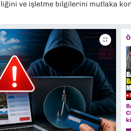
ğini ve işletme bilgilerini mutlaka kon
Ö
B
C
k