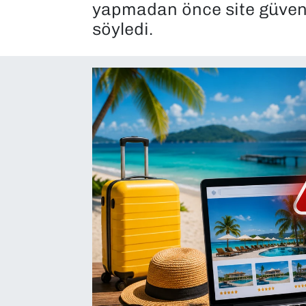
yapmadan önce site güvenli
SAĞLIK
söyledi.
SPOR
TEKNOLOJİ
YAŞAM
YEREL YÖNETİMLER