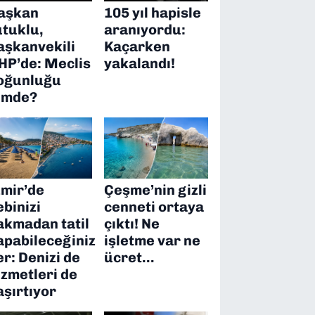
aşkan
105 yıl hapisle
utuklu,
aranıyordu:
aşkanvekili
Kaçarken
HP’de: Meclis
yakalandı!
oğunluğu
imde?
zmir’de
Çeşme’nin gizli
ebinizi
cenneti ortaya
akmadan tatil
çıktı! Ne
apabileceğiniz
işletme var ne
er: Denizi de
ücret…
izmetleri de
aşırtıyor