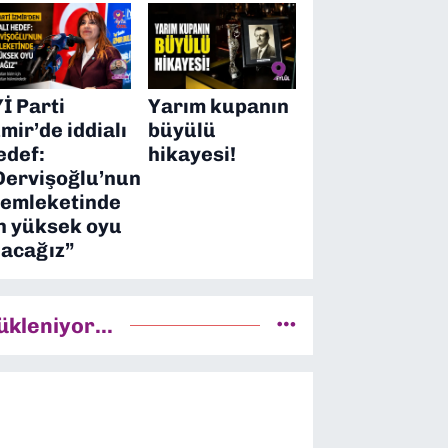
Yİ Parti
Yarım kupanın
zmir’de iddialı
büyülü
edef:
hikayesi!
Dervişoğlu’nun
emleketinde
n yüksek oyu
lacağız”
ükleniyor...