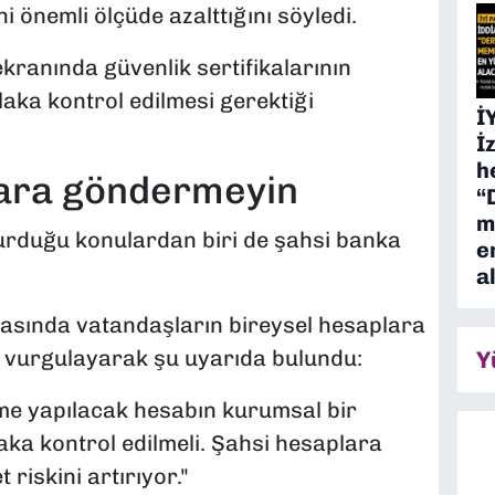
ni önemli ölçüde azalttığını söyledi.
ranında güvenlik sertifikalarının
aka kontrol edilmesi gerektiği
İ
İ
h
para göndermeyin
“
m
urduğu konulardan biri de şahsi banka
e
a
rasında vatandaşların bireysel hesaplara
 vurgulayarak şu uyarıda bulundu:
Y
me yapılacak hesabın kurumsal bir
aka kontrol edilmeli. Şahsi hesaplara
riskini artırıyor."