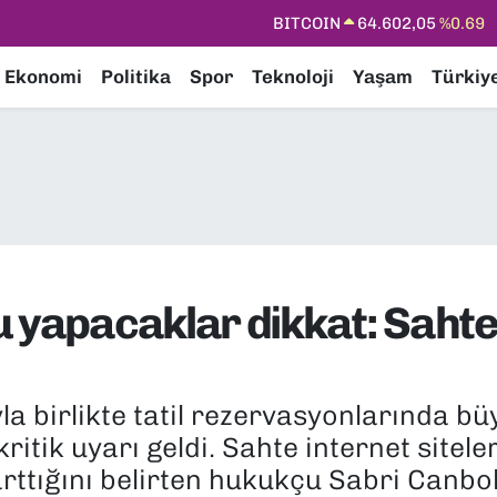
DOLAR
47,5986
%0.06
EURO
55,0700
%0.1
Ekonomi
Politika
Spor
Teknoloji
Yaşam
Türkiy
STERLİN
64,2438
%0.21
GRAM ALTIN
6518.23
%0.39
BİST100
13.768
%48
BITCOIN
64.602,05
%0.69
 yapacaklar dikkat: Sahte 
 birlikte tatil rezervasyonlarında büy
itik uyarı geldi. Sahte internet sitele
 arttığını belirten hukukçu Sabri Canb