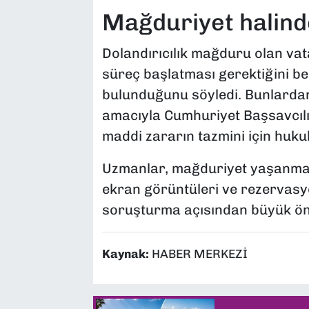
Mağduriyet halind
Dolandırıcılık mağduru olan va
süreç başlatması gerektiğini bel
bulunduğunu söyledi. Bunlarda
amacıyla Cumhuriyet Başsavcılığ
maddi zararın tazmini için hu
Uzmanlar, mağduriyet yaşanması
ekran görüntüleri ve rezervasy
soruşturma açısından büyük öne
Kaynak:
HABER MERKEZİ