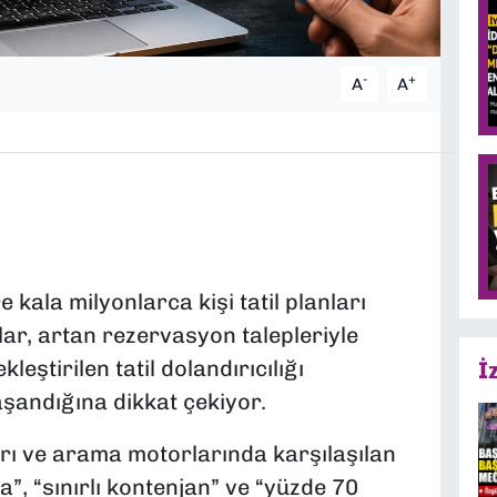
-
+
A
A
kala milyonlarca kişi tatil planları
r, artan rezervasyon talepleriyle
leştirilen tatil dolandırıcılığı
İ
aşandığına dikkat çekiyor.
rı ve arama motorlarında karşılaşılan
a”, “sınırlı kontenjan” ve “yüzde 70