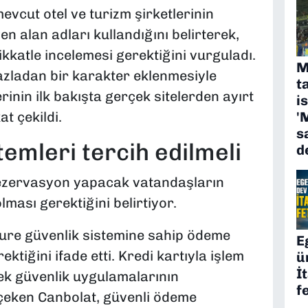
mevcut otel ve turizm şirketlerinin
n alan adları kullandığını belirterek,
ikkatle incelemesi gerektiğini vurguladı.
M
fazladan bir karakter eklenmesiyle
t
rinin ilk bakışta gerçek sitelerden ayırt
i
at çekildi.
'
s
emleri tercih edilmeli
d
rezervasyon yapacak vatandaşların
ması gerektiğini belirtiyor.
cure güvenlik sistemine sahip ödeme
E
ektiğini ifade etti. Kredi kartıyla işlem
ü
İ
ek güvenlik uygulamalarının
f
 çeken Canbolat, güvenli ödeme