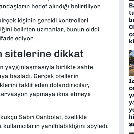
B
ndaşların hedef alındığı belirtiliyor.
t
b
irçok kişinin gerekli kontrolleri
C
ini belirten uzmanlar, bunun ciddi
ç
ifade ediyor.
k
sitelerine dikkat
ın yaygınlaşmasıyla birlikte sahte
ya başladı. Gerçek otellerin
İ
lerini taklit eden dolandırıcılar,
c
rezervasyon yapmaya ikna etmeye
y
y
y
h
ukçu Sabri Canbolat, özellikle
ş
kullanıcıların yanıltılabildiğini söyledi.