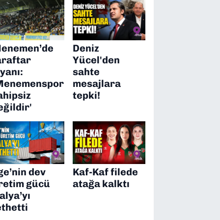
enemen’de
Deniz
araftar
Yücel'den
syanı:
sahte
Menemenspor
mesajlara
ahipsiz
tepki!
eğildir'
ge’nin dev
Kaf-Kaf filede
retim gücü
atağa kalktı
talya’yı
ethetti