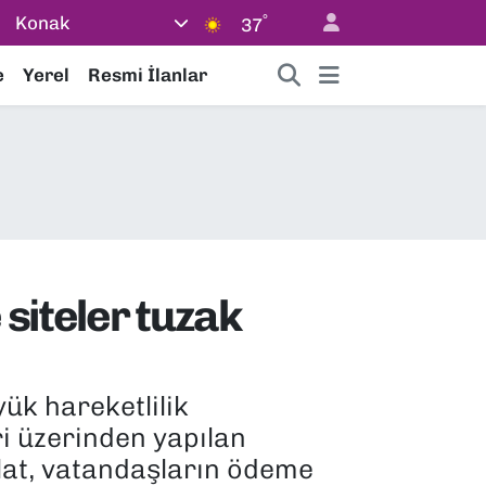
°
Konak
37
e
Yerel
Resmi İlanlar
siteler tuzak
ük hareketlilik
ri üzerinden yapılan
olat, vatandaşların ödeme