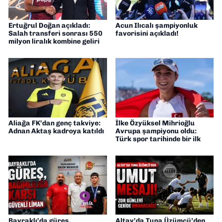
Ertuğrul Doğan açıkladı:
Acun Ilıcalı şampiyonluk
Salah transferi sonrası 550
favorisini açıkladı!
milyon liralık kombine geliri
Aliağa FK’dan genç takviye:
İlke Özyüksel Mihrioğlu
Adnan Aktaş kadroya katıldı
Avrupa şampiyonu oldu:
Türk spor tarihinde bir ilk
Bayraklı’da güreş,
Altay’da Tuna Üzümcü’den