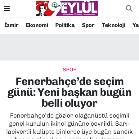
Resmi İlanlar
Konak Nöbetçi Eczaneler
İzmir
Ekonomi
Politika
Spor
Teknoloji
Y
BİLİM
Konak Hava Durumu
DÜNYA
Konak Trafik Yoğunluk Haritası
SPOR
EĞİTİM
Süper Lig Puan Durumu ve Fikstür
Fenerbahçe’de seçim
EKONOMİ
Tüm Manşetler
günü: Yeni başkan bugün
belli oluyor
KÜLTÜR SANAT
Son Dakika Haberleri
Fenerbahçe’de gözler olağanüstü seçimli
MAGAZİN
Haber Arşivi
genel kurulun ikinci gününe çevrildi. Sarı-
lacivertli kulüpte binlerce üye bugün sandık
POLİTİKA