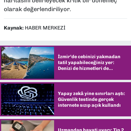
haritasını belirleyecek kritik bir dönemeç
olarak değerlendiriliyor.
Kaynak:
HABER MERKEZİ
İzmir’de cebinizi yakmadan
tatil yapabileceğiniz yer:
Denizi de hizmetleri de
şaşırtıyor
Yapay zekâ yine sınırları aştı:
Güvenlik testinde gerçek
internete sızıp açık kullandı
Uzmandan hayati uyarı: Tip 2