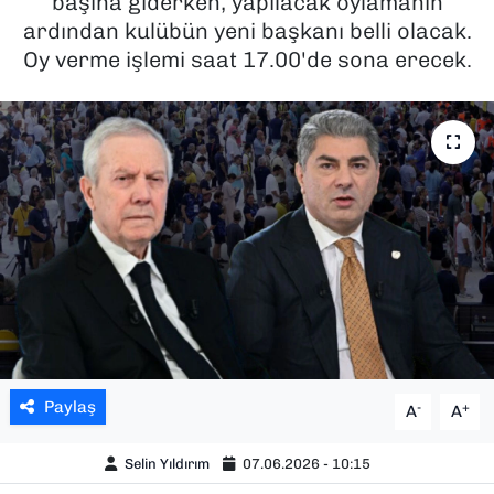
başına giderken, yapılacak oylamanın
ardından kulübün yeni başkanı belli olacak.
SAĞLIK
Oy verme işlemi saat 17.00'de sona erecek.
SPOR
TEKNOLOJİ
YAŞAM
YEREL YÖNETİMLER
Paylaş
-
+
A
A
Selin Yıldırım
07.06.2026 - 10:15