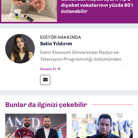
diyabet vakalarının yüzde 80'i
önlenebilir
EDITÖR HAKKINDA
Selin Yıldırım
İzmir Ekonomi Üniversitesi Radyo ve
Televizyon Programcılığı bölümünden
2024 senesinde mezun oldum. Dokuz Eylül
Devam Et
Gazetesi'nde spor yazarlığı yaparken,
editörlük görevini de üstleniyorum.
Bunlar da ilginizi çekebilir