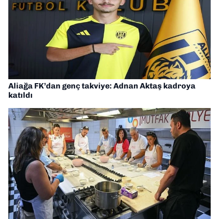
Aliağa FK’dan genç takviye: Adnan Aktaş kadroya
katıldı