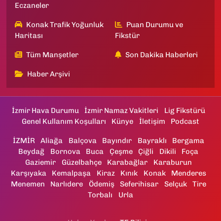
Eczaneler
Konak Trafik Yoğunluk
Puan Durumu ve
Haritası
Fikstür
Tüm Manşetler
Son Dakika Haberleri
Haber Arşivi
İzmir Hava Durumu
İzmir Namaz Vakitleri
Lig Fikstürü
Genel Kullanım Koşulları
Künye
İletişim
Podcast
İZMİR
Aliağa
Balçova
Bayındır
Bayraklı
Bergama
Beydağ
Bornova
Buca
Çeşme
Çiğli
Dikili
Foça
Gaziemir
Güzelbahçe
Karabağlar
Karaburun
Karşıyaka
Kemalpaşa
Kiraz
Kınık
Konak
Menderes
Menemen
Narlıdere
Ödemiş
Seferihisar
Selçuk
Tire
Torbalı
Urla