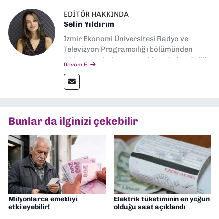
EDITÖR HAKKINDA
Selin Yıldırım
İzmir Ekonomi Üniversitesi Radyo ve
Televizyon Programcılığı bölümünden
2024 senesinde mezun oldum. Dokuz Eylül
Devam Et
Gazetesi'nde spor yazarlığı yaparken,
editörlük görevini de üstleniyorum.
Bunlar da ilginizi çekebilir
Milyonlarca emekliyi
Elektrik tüketiminin en yoğun
etkileyebilir!
olduğu saat açıklandı