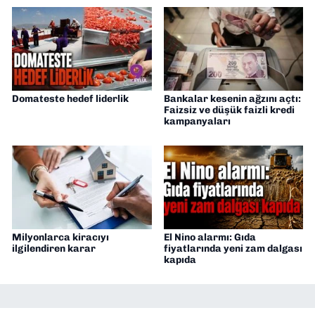
Domateste hedef liderlik
Bankalar kesenin ağzını açtı:
Faizsiz ve düşük faizli kredi
kampanyaları
Milyonlarca kiracıyı
El Nino alarmı: Gıda
ilgilendiren karar
fiyatlarında yeni zam dalgası
kapıda