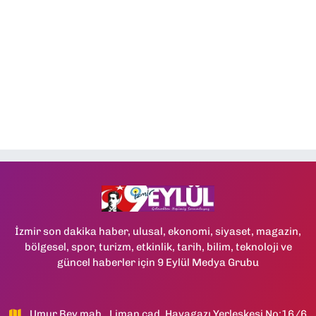
İzmir son dakika haber, ulusal, ekonomi, siyaset, magazin,
bölgesel, spor, turizm, etkinlik, tarih, bilim, teknoloji ve
güncel haberler için 9 Eylül Medya Grubu
Umur Bey mah., Liman cad, Havagazı Yerleşkesi No:16/6