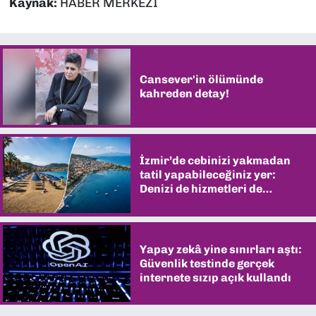
Kaynak:
HABER MERKEZİ
Cansever'in ölümünde
kahreden detay!
İzmir’de cebinizi yakmadan
tatil yapabileceğiniz yer:
Denizi de hizmetleri de
şaşırtıyor
Yapay zekâ yine sınırları aştı:
Güvenlik testinde gerçek
internete sızıp açık kullandı