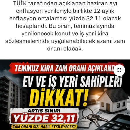
TÜİK tarafından açıklanan haziran ayı
enflasyon verileriyle birlikte 12 aylık
SAĞLIK
enflasyon ortalaması yüzde 32,11 olarak
hesaplandı. Bu oran, temmuz ayında
SPOR
yenilenecek konut ve iş yeri kira
TEKNOLOJİ
sözleşmelerinde uygulanabilecek azami zam
oranı olacak.
YAŞAM
YEREL YÖNETİMLER