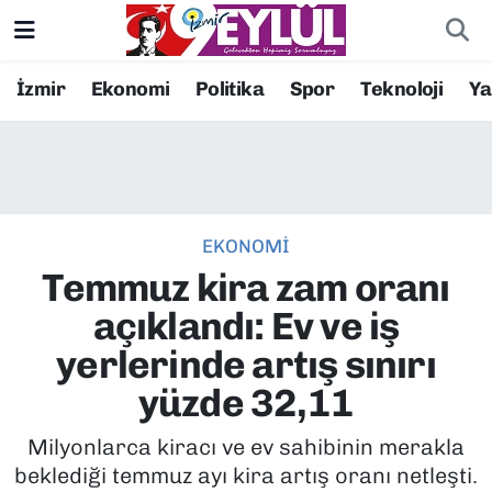
Resmi İlanlar
Konak Nöbetçi Eczaneler
İzmir
Ekonomi
Politika
Spor
Teknoloji
Y
BİLİM
Konak Hava Durumu
DÜNYA
Konak Trafik Yoğunluk Haritası
EKONOMİ
EĞİTİM
Süper Lig Puan Durumu ve Fikstür
Temmuz kira zam oranı
EKONOMİ
Tüm Manşetler
açıklandı: Ev ve iş
yerlerinde artış sınırı
KÜLTÜR SANAT
Son Dakika Haberleri
yüzde 32,11
MAGAZİN
Haber Arşivi
Milyonlarca kiracı ve ev sahibinin merakla
beklediği temmuz ayı kira artış oranı netleşti.
POLİTİKA