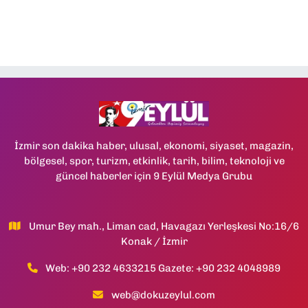
İzmir son dakika haber, ulusal, ekonomi, siyaset, magazin,
bölgesel, spor, turizm, etkinlik, tarih, bilim, teknoloji ve
güncel haberler için 9 Eylül Medya Grubu
Umur Bey mah., Liman cad, Havagazı Yerleşkesi No:16/6
Konak / İzmir
Web: +90 232 4633215 Gazete: +90 232 4048989
web@dokuzeylul.com