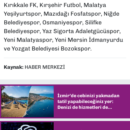
Kırıkkale FK, Kırşehir Futbol, Malatya
Yeşilyurtspor, Mazıdağı Fosfatspor, Niğde
Belediyespor, Osmaniyespor, Silifke
Belediyespor, Yaz Sigorta Adaletgücüspor,
Yeni Malatyaspor, Yeni Mersin İdmanyurdu
ve Yozgat Belediyesi Bozokspor.
Kaynak:
HABER MERKEZİ
İzmir’de cebinizi yakmadan
tatil yapabileceğiniz yer:
Denizi de hizmetleri de
şaşırtıyor