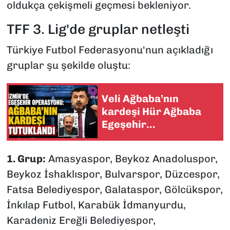
oldukça çekişmeli geçmesi bekleniyor.
TFF 3. Lig'de gruplar netleşti
Türkiye Futbol Federasyonu'nun açıkladığı
gruplar şu şekilde oluştu:
Veli Ağbaba’nın
kardeşi Hür Ağbaba
Egeşehir
soruşturmasında
tutuklandı
1. Grup:
Amasyaspor, Beykoz Anadoluspor,
Beykoz İshaklıspor, Bulvarspor, Düzcespor,
Fatsa Belediyespor, Galataspor, Gölcükspor,
İnkılap Futbol, Karabük İdmanyurdu,
Karadeniz Ereğli Belediyespor,