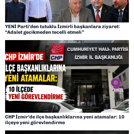
YENİ Parti’den tutuklu İzmirli başkanlara ziyaret:
“Adalet gecikmeden tecelli etmeli”
CHP İzmir’de ilçe başkanlıklarına yeni atamalar: 10
ilçeye yeni görevlendirme