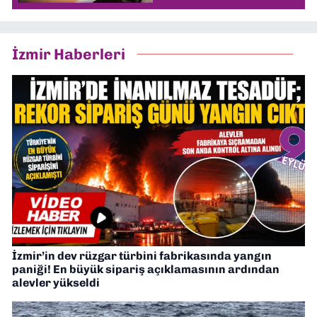
İzmir Haberleri
İzmir’in dev rüzgar türbini fabrikasında yangın
paniği! En büyük sipariş açıklamasının ardından
alevler yükseldi