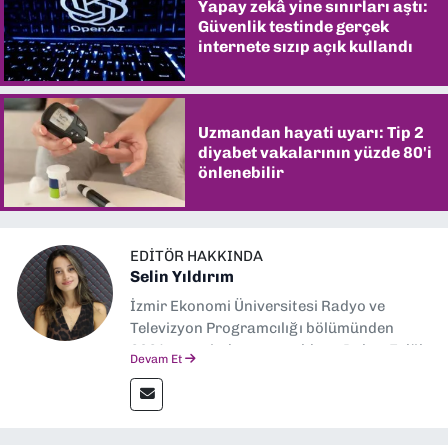
Yapay zekâ yine sınırları aştı:
Güvenlik testinde gerçek
internete sızıp açık kullandı
Uzmandan hayati uyarı: Tip 2
diyabet vakalarının yüzde 80'i
önlenebilir
EDITÖR HAKKINDA
Selin Yıldırım
İzmir Ekonomi Üniversitesi Radyo ve
Televizyon Programcılığı bölümünden
2024 senesinde mezun oldum. Dokuz Eylül
Devam Et
Gazetesi'nde spor yazarlığı yaparken,
editörlük görevini de üstleniyorum.