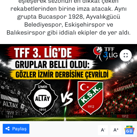
eşleşerek sezonun en dikkat çeken
rekabetlerinden birine imza atacak. Aynı
SAĞLIK
grupta Bucaspor 1928, Ayvalıkgücü
Belediyespor, Eskişehirspor ve
SPOR
Balıkesirspor gibi iddialı ekipler de yer aldı.
TEKNOLOJİ
YAŞAM
YEREL YÖNETİMLER
Paylaş
-
+
A
A