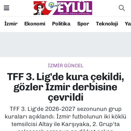
Resmi İlanlar
Konak Nöbetçi Eczaneler
İzmir
Ekonomi
Politika
Spor
Teknoloji
Y
BİLİM
Konak Hava Durumu
DÜNYA
Konak Trafik Yoğunluk Haritası
İZMİR GÜNCEL
EĞİTİM
Süper Lig Puan Durumu ve Fikstür
TFF 3. Lig'de kura çekildi,
EKONOMİ
Tüm Manşetler
gözler İzmir derbisine
çevrildi
KÜLTÜR SANAT
Son Dakika Haberleri
TFF 3. Lig'de 2026-2027 sezonunun grup
MAGAZİN
Haber Arşivi
kuraları açıklandı. İzmir futbolunun iki köklü
temsilcisi Altay ile Karşıyaka, 2. Grup'ta
POLİTİKA