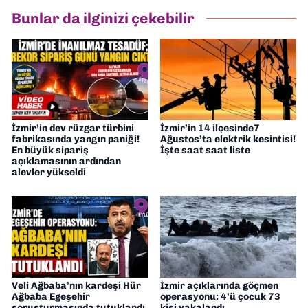
Bunlar da ilginizi çekebilir
İzmir’in dev rüzgar türbini
İzmir’in 14 ilçesinde7
fabrikasında yangın paniği!
Ağustos’ta elektrik kesintisi!
En büyük sipariş
İşte saat saat liste
açıklamasının ardından
alevler yükseldi
Veli Ağbaba’nın kardeşi Hür
İzmir açıklarında göçmen
Ağbaba Egeşehir
operasyonu: 4’ü çocuk 73
soruşturmasında tutuklandı
kişi yakalandı