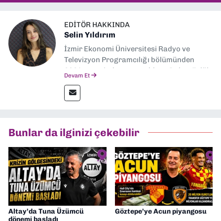
EDITÖR HAKKINDA
Selin Yıldırım
İzmir Ekonomi Üniversitesi Radyo ve
Televizyon Programcılığı bölümünden
2024 senesinde mezun oldum. Dokuz Eylül
Devam Et
Gazetesi'nde spor yazarlığı yaparken,
editörlük görevini de üstleniyorum.
Bunlar da ilginizi çekebilir
Altay’da Tuna Üzümcü
Göztepe’ye Acun piyangosu
dönemi başladı