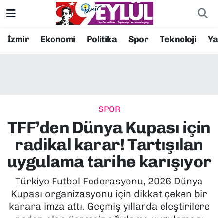
Resmi İlanlar
Konak Nöbetçi Eczaneler
İzmir
Ekonomi
Politika
Spor
Teknoloji
Y
BİLİM
Konak Hava Durumu
DÜNYA
Konak Trafik Yoğunluk Haritası
SPOR
EĞİTİM
Süper Lig Puan Durumu ve Fikstür
TFF’den Dünya Kupası için
EKONOMİ
Tüm Manşetler
radikal karar! Tartışılan
uygulama tarihe karışıyor
KÜLTÜR SANAT
Son Dakika Haberleri
Türkiye Futbol Federasyonu, 2026 Dünya
MAGAZİN
Haber Arşivi
Kupası organizasyonu için dikkat çeken bir
karara imza attı. Geçmiş yıllarda eleştirilere
POLİTİKA