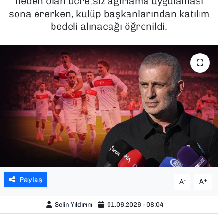
neden olan ücretsiz ağırlama uygulaması
sona ererken, kulüp başkanlarından katılım
SAĞLIK
bedeli alınacağı öğrenildi.
SPOR
TEKNOLOJİ
YAŞAM
YEREL YÖNETİMLER
Paylaş
-
+
A
A
Selin Yıldırım
01.06.2026 - 08:04