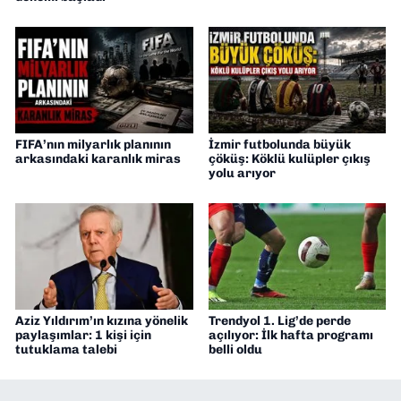
FIFA’nın milyarlık planının
İzmir futbolunda büyük
arkasındaki karanlık miras
çöküş: Köklü kulüpler çıkış
yolu arıyor
Aziz Yıldırım’ın kızına yönelik
Trendyol 1. Lig’de perde
paylaşımlar: 1 kişi için
açılıyor: İlk hafta programı
tutuklama talebi
belli oldu