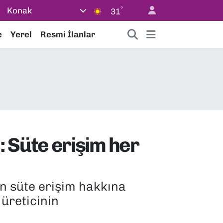
°
Konak
31
e
Yerel
Resmi İlanlar
 Süte erişim her
 süte erişim hakkına
 üreticinin