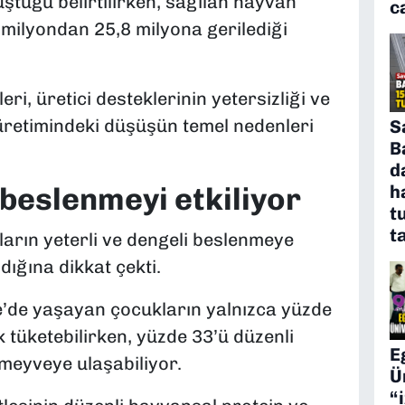
ştüğü belirtilirken, sağılan hayvan
c
milyondan 25,8 milyona gerilediği
i, üretici desteklerinin yetersizliği ve
üretimindeki düşüşün temel nedenleri
S
B
d
h
beslenmeyi etkiliyor
t
t
arın yeterli ve dengeli beslenmeye
ığına dikkat çekti.
e’de yaşayan çocukların yalnızca yüzde
k tüketebilirken, yüzde 33’ü düzenli
E
 meyveye ulaşabiliyor.
Ü
“