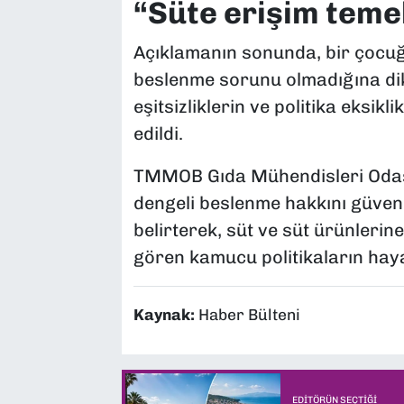
“Süte erişim temel
Açıklamanın sonunda, bir çocuğ
beslenme sorunu olmadığına dik
eşitsizliklerin ve politika eksik
edildi.
TMMOB Gıda Mühendisleri Odası,
dengeli beslenme hakkını güven
belirterek, süt ve süt ürünlerin
gören kamucu politikaların haya
Kaynak:
Haber Bülteni
EDITÖRÜN SEÇTIĞI