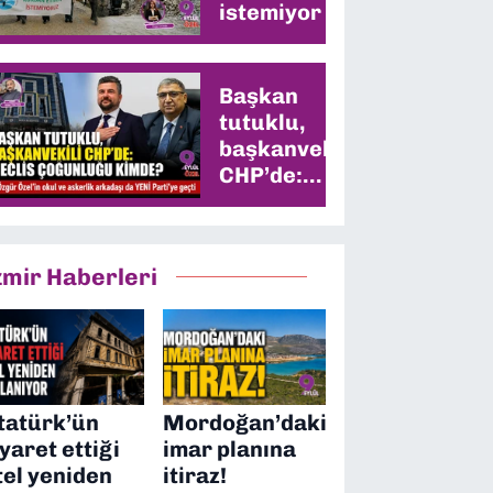
istemiyor
Başkan
tutuklu,
başkanvekili
CHP’de:
Meclis
çoğunluğu
kimde?
zmir Haberleri
tatürk’ün
Mordoğan’daki
iyaret ettiği
imar planına
tel yeniden
itiraz!