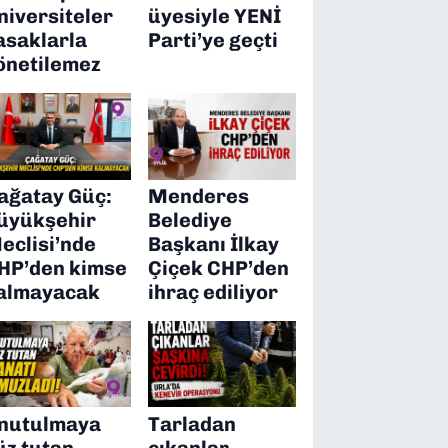
niversiteler
üyesiyle YENİ
asaklarla
Parti’ye geçti
önetilemez
ağatay Güç:
Menderes
üyükşehir
Belediye
eclisi’nde
Başkanı İlkay
HP’den kimse
Çiçek CHP’den
almayacak
ihraç ediliyor
nutulmaya
Tarladan
üz tutan
çıkanlar