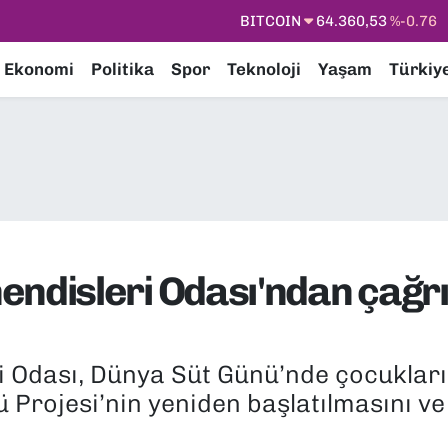
DOLAR
47,7069
%0.17
EURO
55,0265
%0.01
Ekonomi
Politika
Spor
Teknoloji
Yaşam
Türkiy
STERLİN
64,1897
%0.02
GRAM ALTIN
6618.49
%2.12
BİST100
13.887
%64
BITCOIN
64.360,53
%-0.76
isleri Odası'ndan çağrı:
Odası, Dünya Süt Günü’nde çocukların
ü Projesi’nin yeniden başlatılmasını ve