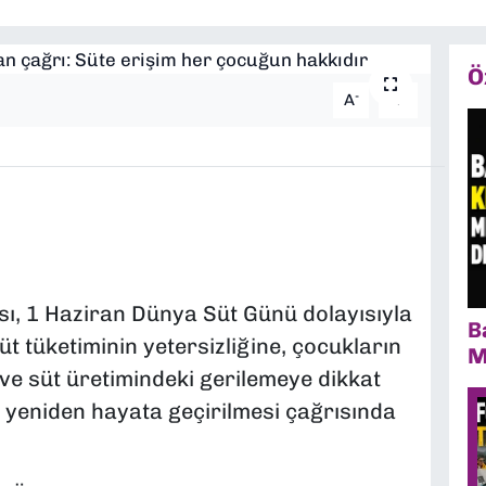
Ö
-
+
A
A
, 1 Haziran Dünya Süt Günü dolayısıyla
B
t tüketiminin yetersizliğine, çocukların
M
ve süt üretimindeki gerilemeye dikkat
n yeniden hayata geçirilmesi çağrısında