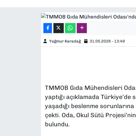
SAĞLIK
SPOR
Yağmur Karadağ
31.05.2026 - 13:49
TEKNOLOJİ
YAŞAM
YEREL YÖNETİMLER
TMMOB Gıda Mühendisleri Odası
yaptığı açıklamada Türkiye’de sü
yaşadığı beslenme sorunlarına 
çekti. Oda, Okul Sütü Projesi’ni
bulundu.