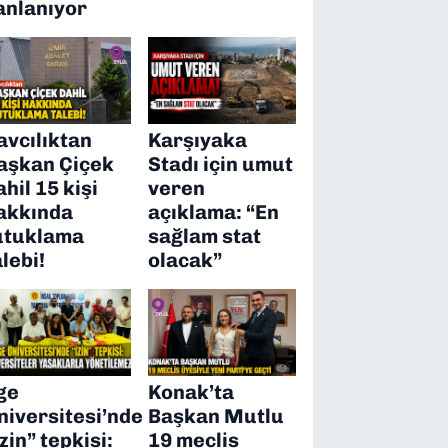
anlanıyor
avcılıktan
Karşıyaka
aşkan Çiçek
Stadı için umut
ahil 15 kişi
veren
akkında
açıklama: “En
utuklama
sağlam stat
alebi!
olacak”
ge
Konak’ta
niversitesi’nde
Başkan Mutlu
izin” tepkisi:
19 meclis