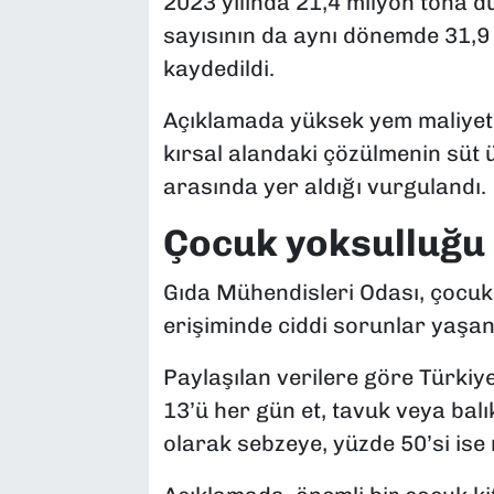
2023 yılında 21,4 milyon tona dü
sayısının da aynı dönemde 31,9 
kaydedildi.
Açıklamada yüksek yem maliyetler
kırsal alandaki çözülmenin süt 
arasında yer aldığı vurgulandı.
Çocuk yoksulluğu 
Gıda Mühendisleri Odası, çocukl
erişiminde ciddi sorunlar yaşand
Paylaşılan verilere göre Türkiy
13’ü her gün et, tavuk veya balı
olarak sebzeye, yüzde 50’si ise