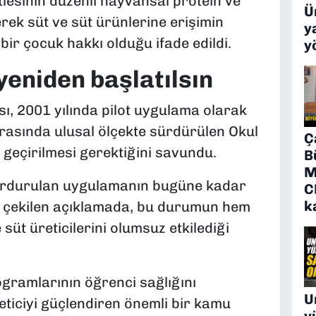
tlesinin düzenli hayvansal protein ve
Ü
erek süt ve süt ürünlerine erişimin
y
bir çocuk hakkı olduğu ifade edildi.
y
yeniden başlatılsın
 2001 yılında pilot uygulama olarak
rasında ulusal ölçekte sürdürülen Okul
Ç
 geçirilmesi gerektiğini savundu.
B
M
urdurulan uygulamanın bugüne kadar
C
k
t çekilen açıklamada, bu durumun hem
üt üreticilerini olumsuz etkilediği
ogramlarının öğrenci sağlığını
U
eticiyi güçlendiren önemli bir kamu
y