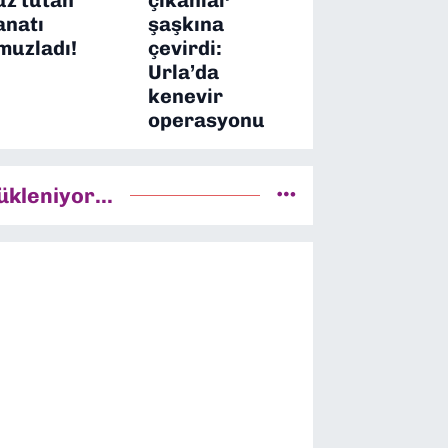
anatı
şaşkına
muzladı!
çevirdi:
Urla’da
kenevir
operasyonu
ükleniyor...