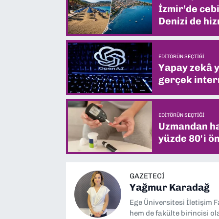
İzmir’de ceb
Denizi de hiz
EDITÖRÜN SEÇTIĞI
Yapay zekâ yi
gerçek intern
EDITÖRÜN SEÇTIĞI
Uzmandan hay
yüzde 80'i ön
GAZETECI
Yağmur Karadağ
Ege Üniversitesi İletişim 
hem de fakülte birincisi o