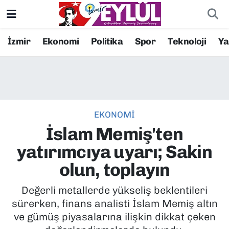
Resmi İlanlar
Konak Nöbetçi Eczaneler
İzmir
Ekonomi
Politika
Spor
Teknoloji
Y
BİLİM
Konak Hava Durumu
DÜNYA
Konak Trafik Yoğunluk Haritası
EKONOMİ
EĞİTİM
Süper Lig Puan Durumu ve Fikstür
İslam Memiş'ten
EKONOMİ
Tüm Manşetler
yatırımcıya uyarı; Sakin
olun, toplayın
KÜLTÜR SANAT
Son Dakika Haberleri
Değerli metallerde yükseliş beklentileri
MAGAZİN
Haber Arşivi
sürerken, finans analisti İslam Memiş altın
ve gümüş piyasalarına ilişkin dikkat çeken
POLİTİKA