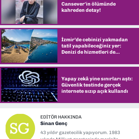
Cansever'in ölümünde
kahreden detay!
İzmir’de cebinizi yakmadan
tatil yapabileceğiniz yer:
Denizi de hizmetleri de
şaşırtıyor
Yapay zekâ yine sınırları aştı:
Güvenlik testinde gerçek
internete sızıp açık kullandı
EDITÖR HAKKINDA
Sinan Genç
43 yıldır gazetecilik yapıyorum. 1983