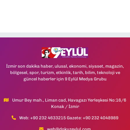
İzmir son dakika haber, ulusal, ekonomi, siyaset, magazin,
bölgesel, spor, turizm, etkinlik, tarih, bilim, teknoloji ve
güncel haberler için 9 Eylül Medya Grubu
Umur Bey mah., Liman cad, Havagazı Yerleşkesi No:16/6
Konak / İzmir
Web: +90 232 4633215 Gazete: +90 232 4048989
web@dokuzeylul.com