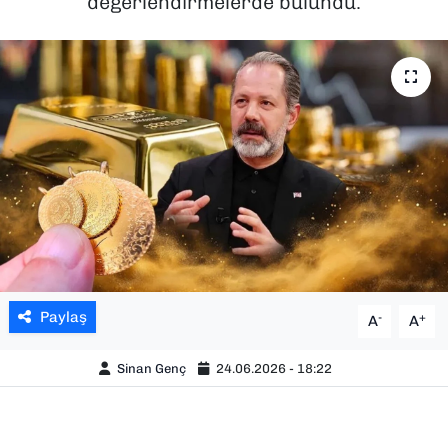
değerlendirmelerde bulundu.
SAĞLIK
SPOR
TEKNOLOJİ
YAŞAM
YEREL YÖNETİMLER
Paylaş
-
+
A
A
Sinan Genç
24.06.2026 - 18:22