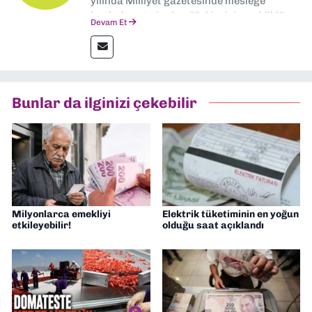
yılında Milliyet gazetesinde mesleğe
başladım. Ardından Türkiye’nin en köklü
Devam Et
gazetelerinden Yeni Asır’da 36 yıl boyunca
muhabir, editör, müdür yardımcısı ve spor
müdürü olarak görev yaptım. Ayrıca Yeni
Asır TV’de 7 yıl boyunca programlar
hazırlayıp sundum. Şu anda Dokuz Eylül
Bunlar da ilginizi çekebilir
Gazetesi'nde editörlük yapıyorum
Milyonlarca emekliyi
Elektrik tüketiminin en yoğun
etkileyebilir!
olduğu saat açıklandı