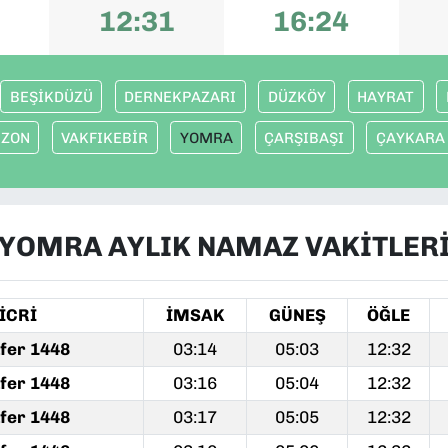
12:31
16:24
BEŞİKDÜZÜ
DERNEKPAZARI
DÜZKÖY
HAYRAT
BZON
VAKFIKEBİR
YOMRA
ÇARŞIBAŞI
ÇAYKARA
YOMRA AYLIK NAMAZ VAKITLER
İCRİ
İMSAK
GÜNEŞ
ÖĞLE
fer 1448
03:14
05:03
12:32
fer 1448
03:16
05:04
12:32
fer 1448
03:17
05:05
12:32