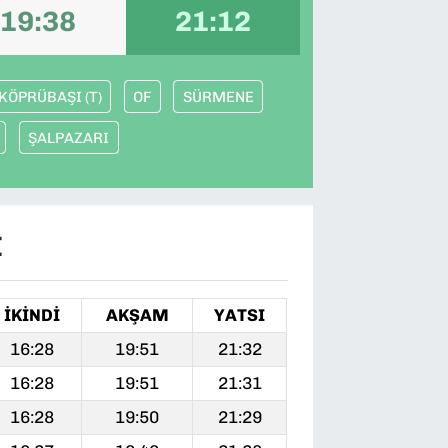
19:38
21:12
KÖPRÜBAŞI (T)
OF
SÜRMENE
ŞALPAZARI
I
İKINDI
AKŞAM
YATSI
16:28
19:51
21:32
16:28
19:51
21:31
16:28
19:50
21:29