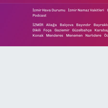
İzmir Hava Durumu
İzmir Namaz Vakitleri
Podcast
İZMİR
Aliağa
Balçova
Bayındır
Bayraklı
Dikili
Foça
Gaziemir
Güzelbahçe
Karaba
Konak
Menderes
Menemen
Narlıdere
Ö