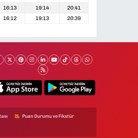
16:13
19:14
20:41
16:12
19:13
20:39
tası
Puan Durumu ve Fikstür