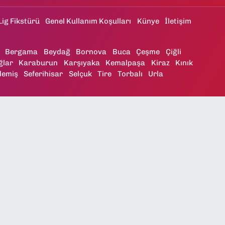
Lig Fikstürü
Genel Kullanım Koşulları
Künye
İletişim
Bergama
Beydağ
Bornova
Buca
Çeşme
Çiğli
ğlar
Karaburun
Karşıyaka
Kemalpaşa
Kiraz
Kınık
demiş
Seferihisar
Selçuk
Tire
Torbalı
Urla