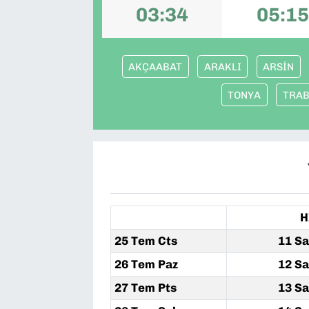
03:34
05:15
SAĞLIK
SPOR
AKÇAABAT
ARAKLI
ARSİN
TEKNOLOJİ
TONYA
TRA
YAŞAM
YEREL YÖNETİMLER
H
25 Tem Cts
11 Sa
26 Tem Paz
12 Sa
27 Tem Pts
13 Sa