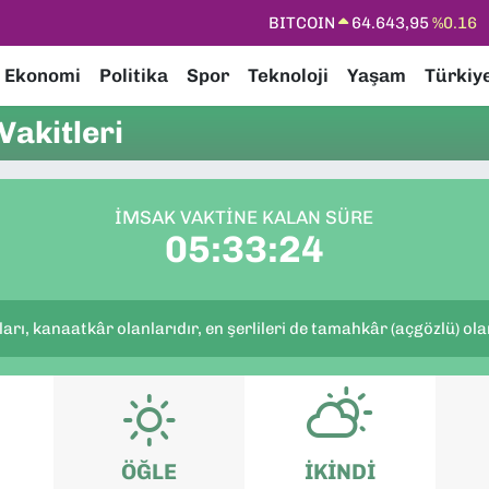
BITCOIN
64.643,95
%0.16
DOLAR
47,6704
%0
Ekonomi
Politika
Spor
Teknoloji
Yaşam
Türkiy
EURO
55,0406
%-0.08
akitleri
STERLİN
64,2143
%0
GRAM ALTIN
6500.87
%0.12
İMSAK VAKTINE KALAN SÜRE
BİST100
13.799
%70
05:33:23
arı, kanaatkâr olanlarıdır, en şerlileri de tamahkâr (açgözlü) olanl
ÖĞLE
İKINDI