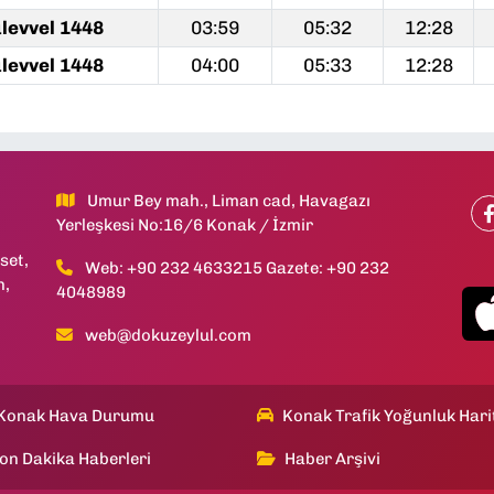
levvel 1448
03:59
05:32
12:28
levvel 1448
04:00
05:33
12:28
Umur Bey mah., Liman cad, Havagazı
Yerleşkesi No:16/6 Konak / İzmir
set,
Web: +90 232 4633215 Gazete: +90 232
h,
4048989
web@dokuzeylul.com
Konak Hava Durumu
Konak Trafik Yoğunluk Hari
on Dakika Haberleri
Haber Arşivi