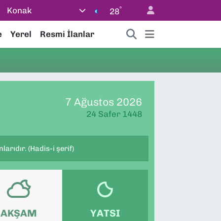
°
Konak
28
e
Yerel
Resmi İlanlar
7 Ağustos 2026
24 Safer 1448
arıdır. (Hadis-i şerif)
AKŞAM
YATSI