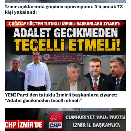
İzmir açıklarında göçmen operasyonu: 4’ü çocuk 73
kişi yakalandı
YENİ Parti’den tutuklu İzmirli başkanlara ziyaret:
“Adalet gecikmeden tecelli etmeli”