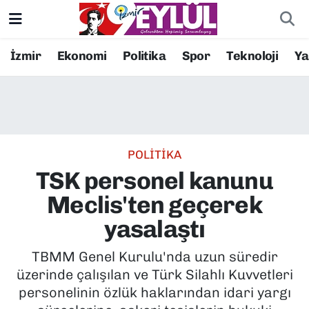
Resmi İlanlar
Konak Nöbetçi Eczaneler
İzmir
Ekonomi
Politika
Spor
Teknoloji
Y
BİLİM
Konak Hava Durumu
DÜNYA
Konak Trafik Yoğunluk Haritası
POLİTİKA
EĞİTİM
Süper Lig Puan Durumu ve Fikstür
TSK personel kanunu
EKONOMİ
Tüm Manşetler
Meclis'ten geçerek
yasalaştı
KÜLTÜR SANAT
Son Dakika Haberleri
TBMM Genel Kurulu'nda uzun süredir
MAGAZİN
Haber Arşivi
üzerinde çalışılan ve Türk Silahlı Kuvvetleri
personelinin özlük haklarından idari yargı
POLİTİKA