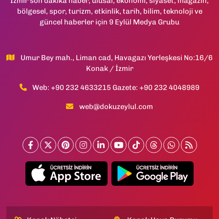
İzmir son dakika haber, ulusal, ekonomi, siyaset, magazin,
bölgesel, spor, turizm, etkinlik, tarih, bilim, teknoloji ve
güncel haberler için 9 Eylül Medya Grubu
Umur Bey mah., Liman cad, Havagazı Yerleşkesi No:16/6
Konak / İzmir
Web: +90 232 4633215 Gazete: +90 232 4048989
web@dokuzeylul.com