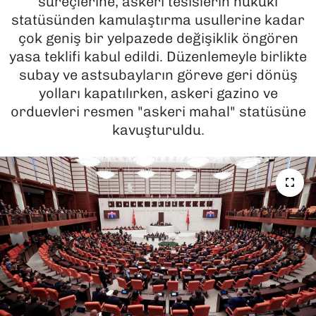
süreçlerine, askeri tesislerin hukuki
statüsünden kamulaştırma usullerine kadar
SAĞLIK
çok geniş bir yelpazede değişiklik öngören
yasa teklifi kabul edildi. Düzenlemeyle birlikte
SPOR
subay ve astsubayların göreve geri dönüş
yolları kapatılırken, askeri gazino ve
TEKNOLOJİ
orduevleri resmen "askeri mahal" statüsüne
kavuşturuldu.
YAŞAM
YEREL YÖNETİMLER