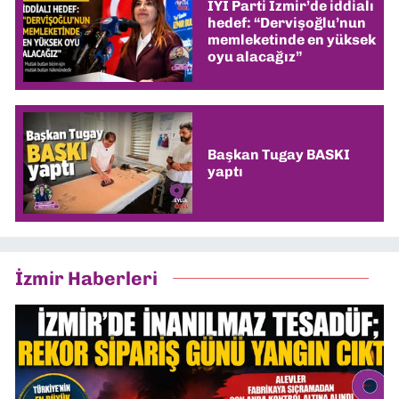
İYİ Parti İzmir’de iddialı
hedef: “Dervişoğlu’nun
memleketinde en yüksek
oyu alacağız”
Başkan Tugay BASKI
yaptı
İzmir Haberleri