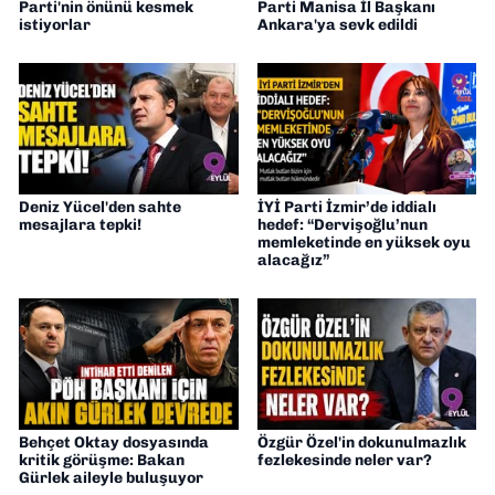
Parti'nin önünü kesmek
Parti Manisa İl Başkanı
istiyorlar
Ankara'ya sevk edildi
Deniz Yücel'den sahte
İYİ Parti İzmir’de iddialı
mesajlara tepki!
hedef: “Dervişoğlu’nun
memleketinde en yüksek oyu
alacağız”
Behçet Oktay dosyasında
Özgür Özel'in dokunulmazlık
kritik görüşme: Bakan
fezlekesinde neler var?
Gürlek aileyle buluşuyor