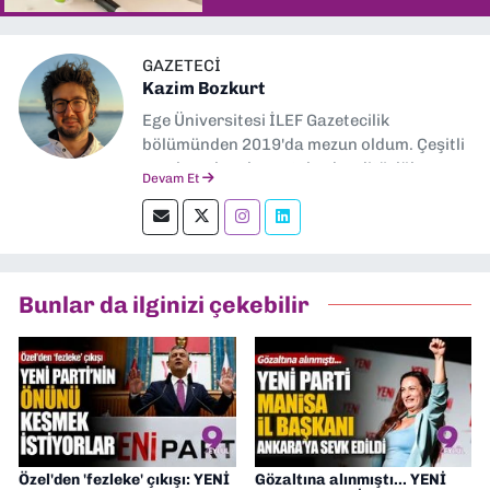
GAZETECI
Kazim Bozkurt
Ege Üniversitesi İLEF Gazetecilik
bölümünden 2019'da mezun oldum. Çeşitli
yerel ve ulusal gazetelerde editörlük,
Devam Et
muhabirlik yaptım. Teknoloji bloglarını
okumayı severim.
Bunlar da ilginizi çekebilir
Özel'den 'fezleke' çıkışı: YENİ
Gözaltına alınmıştı... YENİ