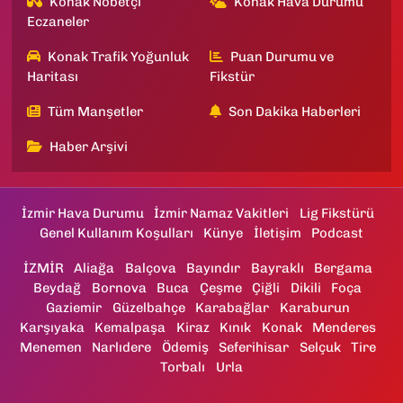
Konak Nöbetçi
Konak Hava Durumu
Eczaneler
Konak Trafik Yoğunluk
Puan Durumu ve
Haritası
Fikstür
Tüm Manşetler
Son Dakika Haberleri
Haber Arşivi
İzmir Hava Durumu
İzmir Namaz Vakitleri
Lig Fikstürü
Genel Kullanım Koşulları
Künye
İletişim
Podcast
İZMİR
Aliağa
Balçova
Bayındır
Bayraklı
Bergama
Beydağ
Bornova
Buca
Çeşme
Çiğli
Dikili
Foça
Gaziemir
Güzelbahçe
Karabağlar
Karaburun
Karşıyaka
Kemalpaşa
Kiraz
Kınık
Konak
Menderes
Menemen
Narlıdere
Ödemiş
Seferihisar
Selçuk
Tire
Torbalı
Urla