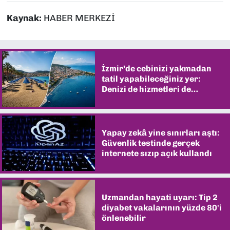
Kaynak:
HABER MERKEZİ
İzmir’de cebinizi yakmadan
tatil yapabileceğiniz yer:
Denizi de hizmetleri de
şaşırtıyor
Yapay zekâ yine sınırları aştı:
Güvenlik testinde gerçek
internete sızıp açık kullandı
Uzmandan hayati uyarı: Tip 2
diyabet vakalarının yüzde 80'i
önlenebilir