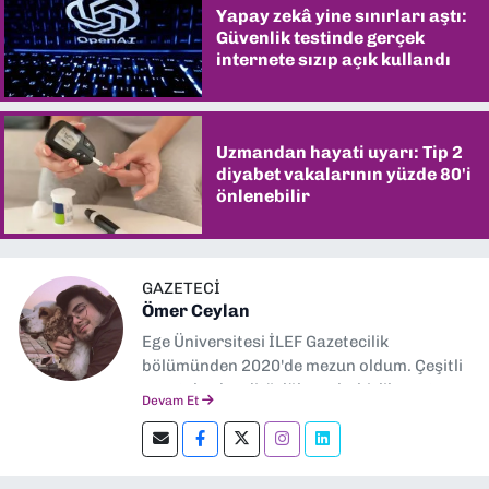
Yapay zekâ yine sınırları aştı:
Güvenlik testinde gerçek
internete sızıp açık kullandı
Uzmandan hayati uyarı: Tip 2
diyabet vakalarının yüzde 80'i
önlenebilir
GAZETECİ
Ömer Ceylan
Ege Üniversitesi İLEF Gazetecilik
bölümünden 2020'de mezun oldum. Çeşitli
gazetelerde editörlük, muhabirlik yaptım.
Devam Et
Şu an kültür-sanat muhabirliği ve
editörlük yapıyorum.