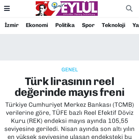
Resmi İlanlar
Konak Nöbetçi Eczaneler
İzmir
Ekonomi
Politika
Spor
Teknoloji
Y
BİLİM
Konak Hava Durumu
DÜNYA
Konak Trafik Yoğunluk Haritası
GENEL
EĞİTİM
Süper Lig Puan Durumu ve Fikstür
Türk lirasının reel
EKONOMİ
Tüm Manşetler
değerinde mayıs freni
KÜLTÜR SANAT
Son Dakika Haberleri
Türkiye Cumhuriyet Merkez Bankası (TCMB)
verilerine göre, TÜFE bazlı Reel Efektif Döviz
MAGAZİN
Haber Arşivi
Kuru (REK) endeksi mayıs ayında 105,55
seviyesine geriledi. Nisan ayında son altı yılın
POLİTİKA
en yüksek seviyesine ulaşan endeksteki bu