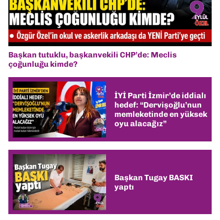
Başkan tutuklu, başkanvekili CHP’de: Meclis
çoğunluğu kimde?
İYİ Parti İzmir’de iddialı
hedef: “Dervişoğlu’nun
memleketinde en yüksek
oyu alacağız”
Başkan Tugay BASKI
yaptı