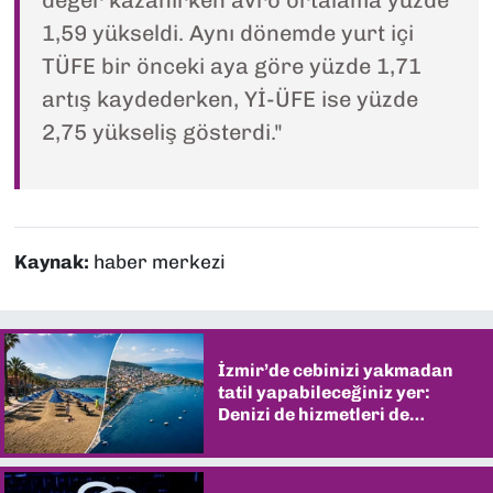
değer kazanırken avro ortalama yüzde
1,59 yükseldi. Aynı dönemde yurt içi
TÜFE bir önceki aya göre yüzde 1,71
artış kaydederken, Yİ-ÜFE ise yüzde
2,75 yükseliş gösterdi."
Kaynak:
haber merkezi
İzmir’de cebinizi yakmadan
tatil yapabileceğiniz yer:
Denizi de hizmetleri de
şaşırtıyor