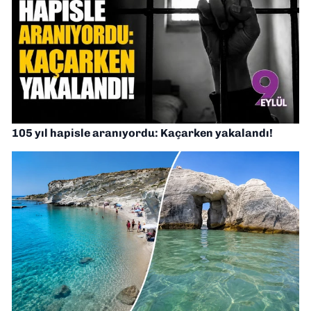
105 yıl hapisle aranıyordu: Kaçarken yakalandı!