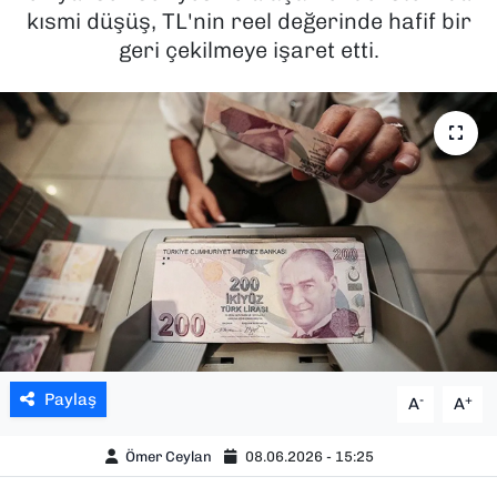
kısmi düşüş, TL'nin reel değerinde hafif bir
SAĞLIK
geri çekilmeye işaret etti.
SPOR
TEKNOLOJİ
YAŞAM
YEREL YÖNETİMLER
Paylaş
-
+
A
A
Ömer Ceylan
08.06.2026 - 15:25