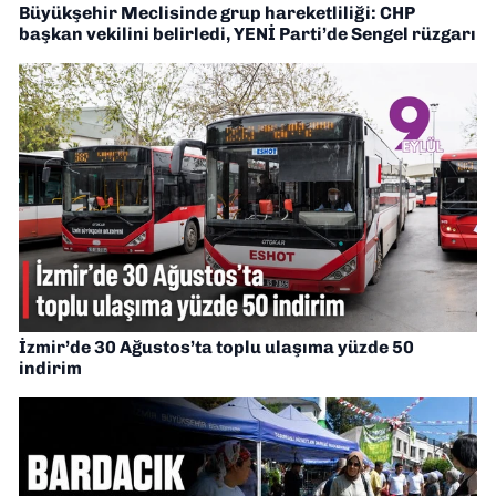
Büyükşehir Meclisinde grup hareketliliği: CHP
başkan vekilini belirledi, YENİ Parti’de Sengel rüzgarı
İzmir’de 30 Ağustos’ta toplu ulaşıma yüzde 50
indirim