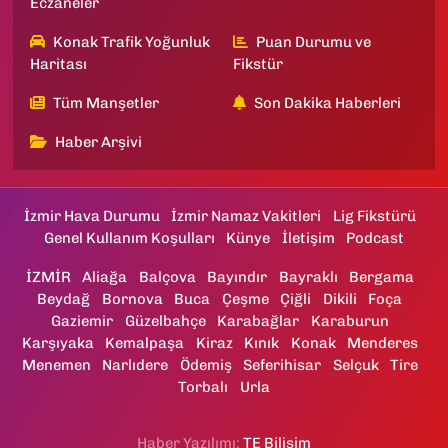
Eczaneler
Konak Trafik Yoğunluk
Puan Durumu ve
Haritası
Fikstür
Tüm Manşetler
Son Dakika Haberleri
Haber Arşivi
İzmir Hava Durumu
İzmir Namaz Vakitleri
Lig Fikstürü
Genel Kullanım Koşulları
Künye
İletişim
Podcast
İZMİR
Aliağa
Balçova
Bayındır
Bayraklı
Bergama
Beydağ
Bornova
Buca
Çeşme
Çiğli
Dikili
Foça
Gaziemir
Güzelbahçe
Karabağlar
Karaburun
Karşıyaka
Kemalpaşa
Kiraz
Kınık
Konak
Menderes
Menemen
Narlıdere
Ödemiş
Seferihisar
Selçuk
Tire
Torbalı
Urla
Haber Yazılımı:
TE Bilişim