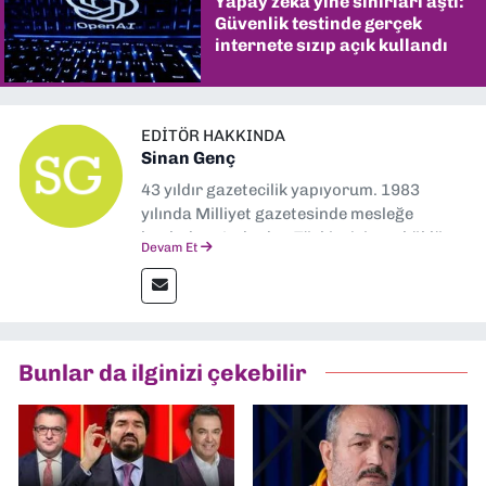
Yapay zekâ yine sınırları aştı:
Güvenlik testinde gerçek
internete sızıp açık kullandı
EDITÖR HAKKINDA
Sinan Genç
43 yıldır gazetecilik yapıyorum. 1983
yılında Milliyet gazetesinde mesleğe
başladım. Ardından Türkiye’nin en köklü
Devam Et
gazetelerinden Yeni Asır’da 36 yıl boyunca
muhabir, editör, müdür yardımcısı ve spor
müdürü olarak görev yaptım. Ayrıca Yeni
Asır TV’de 7 yıl boyunca programlar
hazırlayıp sundum. Şu anda Dokuz Eylül
Bunlar da ilginizi çekebilir
Gazetesi'nde editörlük yapıyorum