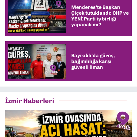
Menderes’te Başkan
Çiçek tutuklandı: CHP ve
YENİ Parti iş birliği
yapacak mı?
Bayraklı’da güreş,
bağımlılığa karşı
güvenli liman
İzmir Haberleri