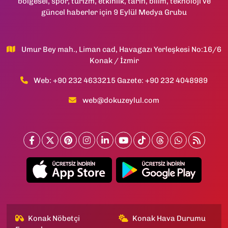
bölgesel, spor, turizm, etkinlik, tarih, bilim, teknoloji ve
güncel haberler için 9 Eylül Medya Grubu
Umur Bey mah., Liman cad, Havagazı Yerleşkesi No:16/6
Konak / İzmir
Web: +90 232 4633215 Gazete: +90 232 4048989
web@dokuzeylul.com
Konak Nöbetçi
Konak Hava Durumu