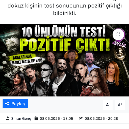
dokuz kişinin test sonucunun pozitif çıktığı
SAĞLIK
bildirildi.
SPOR
TEKNOLOJİ
YAŞAM
YEREL YÖNETİMLER
Paylaş
-
+
A
A
Sinan Genç
08.06.2026 - 18:05
08.06.2026 - 20:28