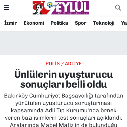
Resmi İlanlar
Konak Nöbetçi Eczaneler
İzmir
Ekonomi
Politika
Spor
Teknoloji
Y
BİLİM
Konak Hava Durumu
DÜNYA
Konak Trafik Yoğunluk Haritası
POLİS / ADLİYE
EĞİTİM
Süper Lig Puan Durumu ve Fikstür
Ünlülerin uyuşturucu
EKONOMİ
Tüm Manşetler
sonuçları belli oldu
KÜLTÜR SANAT
Son Dakika Haberleri
Bakırköy Cumhuriyet Başsavcılığı tarafından
yürütülen uyuşturucu soruşturması
MAGAZİN
Haber Arşivi
kapsamında Adli Tıp Kurumu'nda örnek
veren bazı isimlerin test sonuçları açıklandı.
POLİTİKA
Aralarında Mabel Matiz'in de bulunduğu