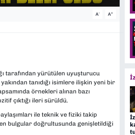
-
+
A
A
ğı tarafından yürütülen uyuşturucu
İ
ından tanıdığı isimlere ilişkin yeni bir
psamında örnekleri alınan bazı
itif çıktığı ileri sürüldü.
aşımları ile teknik ve fiziki takip
İ
en bulgular doğrultusunda genişletildiği
k
t