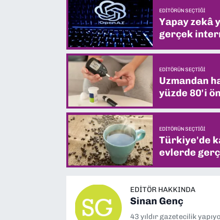
EDITÖRÜN SEÇTIĞI
Yapay zekâ yi
gerçek intern
EDITÖRÜN SEÇTIĞI
Uzmandan hay
yüzde 80'i ön
EDITÖRÜN SEÇTIĞI
Türkiye'de k
evlerde gerç
EDITÖR HAKKINDA
Sinan Genç
43 yıldır gazetecilik yapı