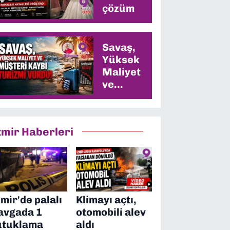
çözüm
Savaş,
Yüksek
Maliyet
ve
Müşteri
Kaybı
Turizmi
zmir Haberleri
Vurdu
zmir'de palalı
Klimayı açtı,
avgada 1
otomobili alev
utuklama
aldı