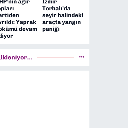
HP’nin ağır
İzmir
opları
Torbalı’da
artiden
seyir halindeki
yrıldı: Yaprak
araçta yangın
ökümü devam
paniği
diyor
ükleniyor...