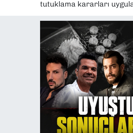
tutuklama kararları uygulan
SAĞLIK
SPOR
TEKNOLOJİ
YAŞAM
YEREL YÖNETİMLER