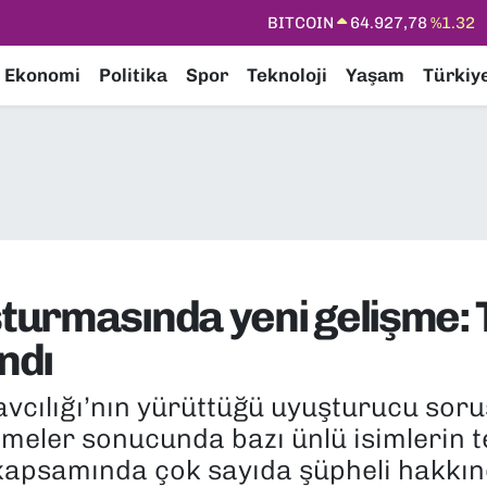
DOLAR
47,5894
%0.08
EURO
55,0398
%-0.02
Ekonomi
Politika
Spor
Teknoloji
Yaşam
Türkiy
STERLİN
64,1581
%0.16
GRAM ALTIN
6508.83
%4.44
BİST100
13.703
%11
BITCOIN
64.927,78
%1.32
urmasında yeni gelişme: Te
ndı
vcılığı’nın yürüttüğü uyuşturucu soru
eler sonucunda bazı ünlü isimlerin test
apsamında çok sayıda şüpheli hakkınd