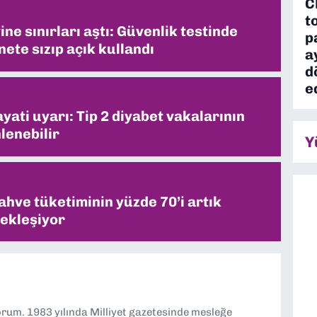
C
t
ne sınırları aştı: Güvenlik testinde
p
ete sızıp açık kullandı
a
d
e
ati uyarı: Tip 2 diyabet vakalarının
lenebilir
Y
ahve tüketiminin yüzde 70’i artık
ekleşiyor
yorum. 1983 yılında Milliyet gazetesinde mesleğe