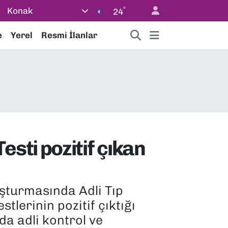
°
Konak
24
e
Yerel
Resmi İlanlar
sti pozitif çıkan
şturmasında Adli Tıp
lerinin pozitif çıktığı
a adli kontrol ve