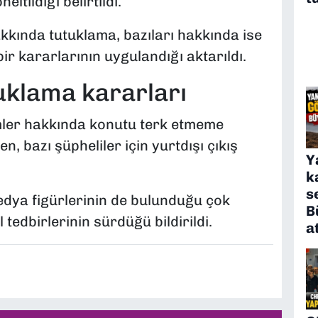
ltildiği belirtildi.
kkında tutuklama, bazıları hakkında ise
bir kararlarının uygulandığı aktarıldı.
tuklama kararları
mler hakkında konutu terk etmeme
n, bazı şüpheliler için yurtdışı çıkış
Y
k
s
edya figürlerinin de bulunduğu çok
B
 tedbirlerinin sürdüğü bildirildi.
a