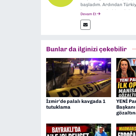
başladım. Ardından Türkiye
boyunca muhabir, editör,
Devam Et
yaptım. Ayrıca Yeni Asır 
anda Dokuz Eylül Gazetesi
Bunlar da ilginizi çekebilir
İzmir'de palalı kavgada 1
YENİ Par
tutuklama
Başkanı
gözaltın