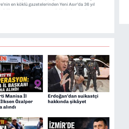
’nin en köklü gazetelerinden Yeni Asır’da 36 yıl
 müdür yardımcısı ve spor müdürü olarak görev
TV’de 7 yıl boyunca programlar hazırlayıp sundum. Şu
'nde editörlük yapıyorum
ti Manisa İl
Erdoğan’dan suikastçi
 İlksen Özalper
hakkında şikâyet
a alındı