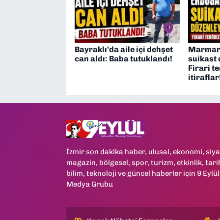
Bayraklı’da aile içi dehşet
Marmari
can aldı: Baba tutuklandı!
suikast 
Firari t
itiraflar
İzmir son dakika haber, ulusal, ekonomi, siya
magazin, bölgesel, spor, turizm, etkinlik, tari
bilim, teknoloji ve güncel haberler için 9 Eylül
Medya Grubu