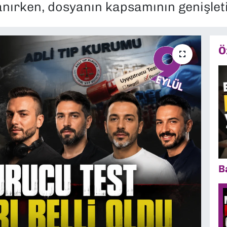
ırken, dosyanın kapsamının genişletild
Ö
B