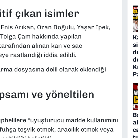
tif çıkan isimler
Enis Arıkan, Ozan Doğulu, Yaşar İpek,
e Tolga Çam hakkında yapılan
K
s
tarafından alınan kan ve saç
d
 rastlandığı iddia edildi.
d
K
rma dosyasına delil olarak eklendiği
P
samı ve yöneltilen
B
phelilere “uyuşturucu madde kullanımını
a
“fuhşa teşvik etmek, aracılık etmek veya
c
t