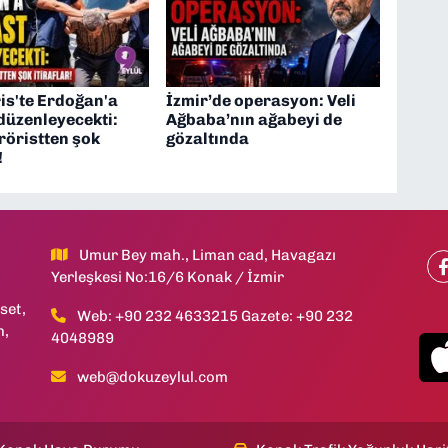
s'te Erdoğan'a
İzmir’de operasyon: Veli
düzenleyecekti:
Ağbaba’nın ağabeyi de
eröristten şok
gözaltında
!
Umur Bey mah., Liman cad, Havagazı
Yerleşkesi No:16/6 Konak / İzmir
set,
Web: +90 232 4633215 Gazete: +90 232
h,
4048989
web@dokuzeylul.com