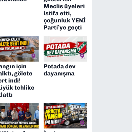
Meclis üyeleri
istifa etti,
çoğunluk YENİ
Parti’ye geçti
angın için
Potada dev
alktı, gölete
dayanışma
ert indi!
üyük tehlike
tlattı