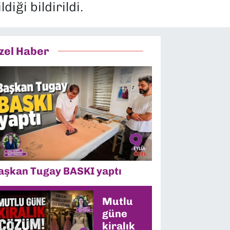
iği bildirildi.
zel Haber
aşkan Tugay BASKI yaptı
Mutlu
güne
kiralık