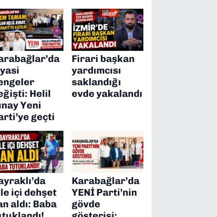
arabağlar’da
Firari başkan
iyasi
yardımcısı
engeler
saklandığı
eğişti: Helil
evde yakalandı
ınay Yeni
arti’ye geçti
ayraklı’da
Karabağlar’da
ile içi dehşet
YENİ Parti’nin
an aldı: Baba
gövde
utuklandı!
gösterisi: