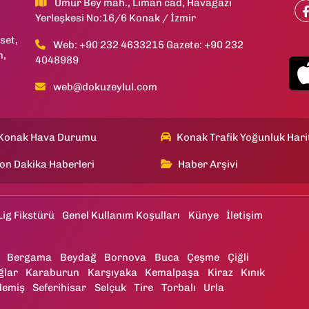
Umur Bey mah., Liman cad, Havagazı
Yerleşkesi No:16/6 Konak / İzmir
set,
Web: +90 232 4633215 Gazete: +90 232
h,
4048989
web@dokuzeylul.com
Konak Hava Durumu
Konak Trafik Yoğunluk Hari
on Dakika Haberleri
Haber Arşivi
Lig Fikstürü
Genel Kullanım Koşulları
Künye
İletişim
Bergama
Beydağ
Bornova
Buca
Çeşme
Çiğli
ğlar
Karaburun
Karşıyaka
Kemalpaşa
Kiraz
Kınık
demiş
Seferihisar
Selçuk
Tire
Torbalı
Urla