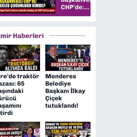
CHP’de:
Meclis
çoğunluğu
kimde?
zmir Haberleri
ire’de traktör
Menderes
azası: 65
Belediye
aşındaki
Başkanı İlkay
ürücü
Çiçek
aşamını
tutuklandı!
itirdi