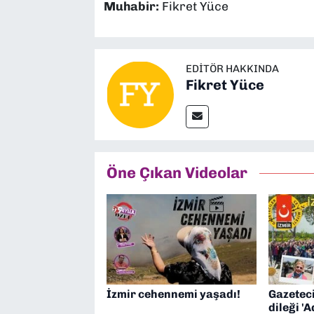
Muhabir:
Fikret Yüce
EDITÖR HAKKINDA
Fikret Yüce
Öne Çıkan Videolar
İzmir cehennemi yaşadı!
Gazeteci
dileği 'A