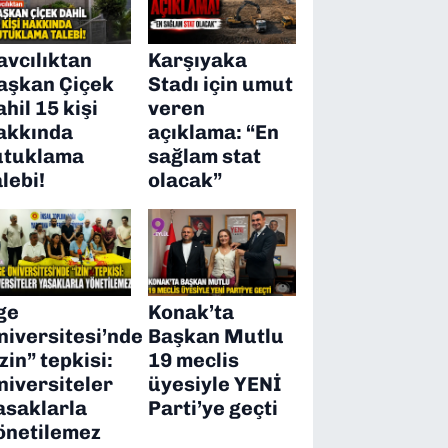
avcılıktan
Karşıyaka
aşkan Çiçek
Stadı için umut
ahil 15 kişi
veren
akkında
açıklama: “En
utuklama
sağlam stat
alebi!
olacak”
ge
Konak’ta
niversitesi’nde
Başkan Mutlu
izin” tepkisi:
19 meclis
niversiteler
üyesiyle YENİ
asaklarla
Parti’ye geçti
önetilemez