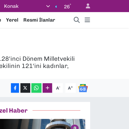
°
Konak
26
e
Yerel
Resmi İlanlar
.28'inci Dönem Milletvekili
kilinin 121'ini kadınlar,
-
+
A
A
zel Haber