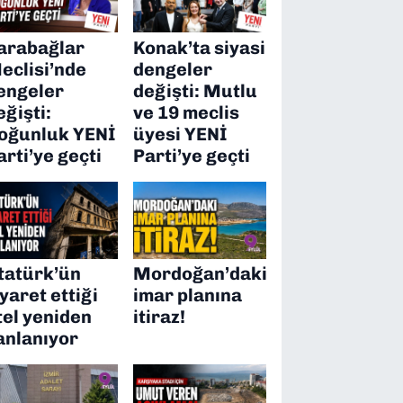
arabağlar
Konak’ta siyasi
eclisi’nde
dengeler
engeler
değişti: Mutlu
eğişti:
ve 19 meclis
oğunluk YENİ
üyesi YENİ
arti’ye geçti
Parti’ye geçti
tatürk’ün
Mordoğan’daki
iyaret ettiği
imar planına
tel yeniden
itiraz!
anlanıyor