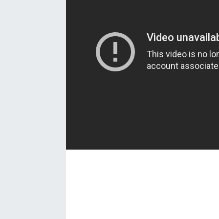
SAĞLIK
SPOR
TEKNOLOJİ
YAŞAM
YEREL YÖNETİMLER