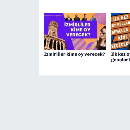
İzmirliler kime oy verecek?
İlk kez 
gençler 