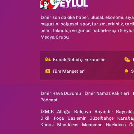
İzmir son dakika haber, ulusal, ekonomi, siya
magazin, bölgesel, spor, turizm, etkinlik, tari
bilim, teknoloji ve güncel haberler için 9 Eylül
Medya Grubu
Konak Nöbetçi Eczaneler
Tüm Manşetler
S
İzmir Hava Durumu
İzmir Namaz Vakitleri
Podcast
İZMİR
Aliağa
Balçova
Bayındır
Bayraklı
Dikili
Foça
Gaziemir
Güzelbahçe
Karaba
Konak
Menderes
Menemen
Narlıdere
Ö