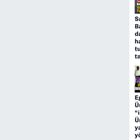
S
B
d
h
t
t
E
Ü
“
Ü
y
y