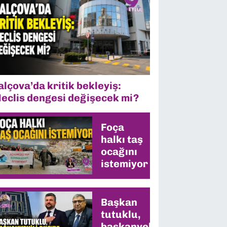
alçova’da kritik bekleyiş:
eclis dengesi değişecek mi?
Foça
halkı taş
ocağını
istemiyor
Başkan
tutuklu,
başkanvekili