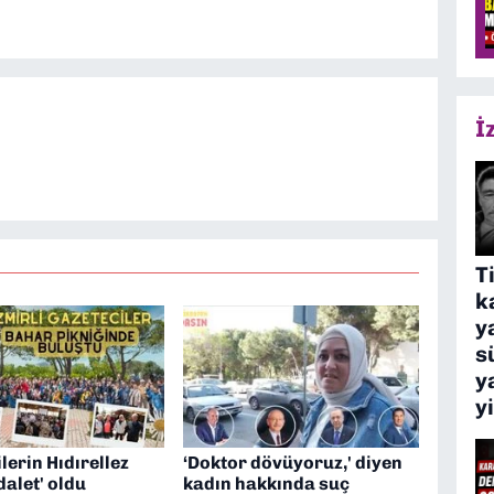
İ
T
k
y
s
y
y
lerin Hıdırellez
‘Doktor dövüyoruz,' diyen
dalet' oldu
kadın hakkında suç