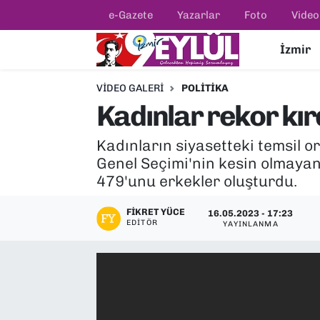
e-Gazete
Yazarlar
Foto
Video
İzmir
Resmi İlanlar
Konak Nöbetçi Eczaneler
VIDEO GALERI
POLITIKA
BİLİM
Konak Hava Durumu
Kadınlar rekor kır
DÜNYA
Konak Trafik Yoğunluk Haritası
Kadınların siyasetteki temsil o
Genel Seçimi'nin kesin olmayan 
EĞİTİM
Süper Lig Puan Durumu ve Fikstür
479'unu erkekler oluşturdu.
EKONOMİ
Tüm Manşetler
FIKRET YÜCE
16.05.2023 - 17:23
EDITÖR
YAYINLANMA
KÜLTÜR SANAT
Son Dakika Haberleri
MAGAZİN
Haber Arşivi
POLİTİKA