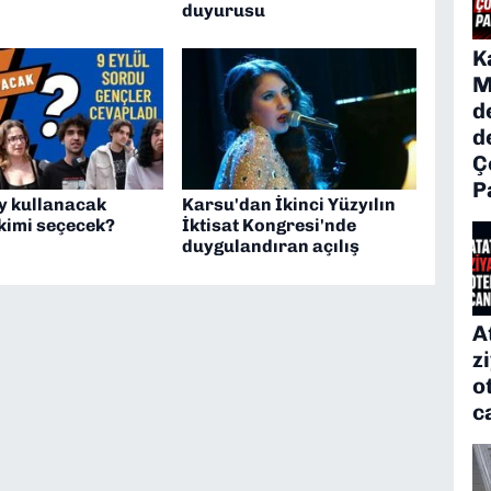
duyurusu
K
M
d
d
Ç
P
oy kullanacak
Karsu'dan İkinci Yüzyılın
kimi seçecek?
İktisat Kongresi'nde
duygulandıran açılış
A
z
o
c