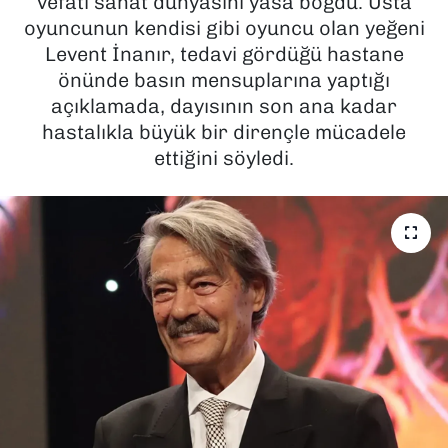
vefatı sanat dünyasını yasa boğdu. Usta
oyuncunun kendisi gibi oyuncu olan yeğeni
SAĞLIK
Levent İnanır, tedavi gördüğü hastane
önünde basın mensuplarına yaptığı
SPOR
açıklamada, dayısının son ana kadar
hastalıkla büyük bir dirençle mücadele
TEKNOLOJİ
ettiğini söyledi.
YAŞAM
YEREL YÖNETİMLER