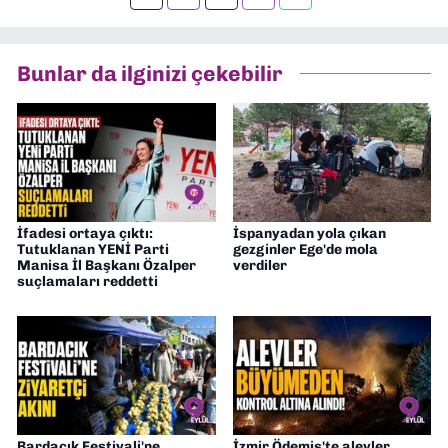
Bunlar da ilginizi çekebilir
İfadesi ortaya çıktı:
İspanyadan yola çıkan
Tutuklanan YENİ Parti
gezginler Ege'de mola
Manisa İl Başkanı Özalper
verdiler
suçlamaları reddetti
Bardacık Festivali'ne
İzmir Ödemiş'te alevler