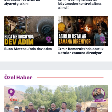
ziyaretçi akını
büyümeden kontrol altına
alındı!
Buca Metrosu’nda dev adım
İzmir Kemeraltı'nda asırlık
ustalar zamana direniyor
Özel Haber