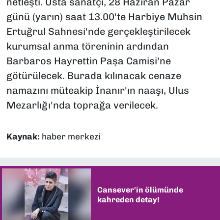
netleşti. Usta sanatçı, 28 Haziran Pazar
günü (yarın) saat 13.00'te Harbiye Muhsin
Ertuğrul Sahnesi'nde gerçekleştirilecek
kurumsal anma töreninin ardından
Barbaros Hayrettin Paşa Camisi'ne
götürülecek. Burada kılınacak cenaze
namazını müteakip İnanır'ın naaşı, Ulus
Mezarlığı'nda toprağa verilecek.
Kaynak:
haber merkezi
Cansever'in ölümünde
kahreden detay!