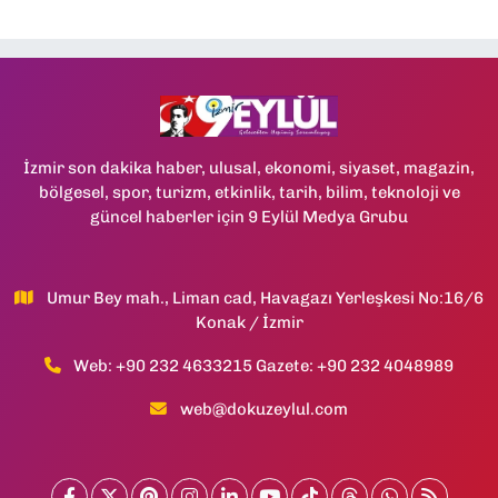
İzmir son dakika haber, ulusal, ekonomi, siyaset, magazin,
bölgesel, spor, turizm, etkinlik, tarih, bilim, teknoloji ve
güncel haberler için 9 Eylül Medya Grubu
Umur Bey mah., Liman cad, Havagazı Yerleşkesi No:16/6
Konak / İzmir
Web: +90 232 4633215 Gazete: +90 232 4048989
web@dokuzeylul.com