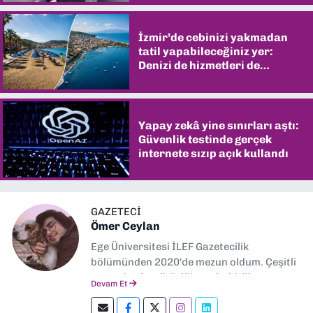
İzmir’de cebinizi yakmadan
tatil yapabileceğiniz yer:
Denizi de hizmetleri de
şaşırtıyor
Yapay zekâ yine sınırları aştı:
Güvenlik testinde gerçek
internete sızıp açık kullandı
GAZETECİ
Ömer Ceylan
Ege Üniversitesi İLEF Gazetecilik
bölümünden 2020'de mezun oldum. Çeşitli
gazetelerde editörlük, muhabirlik yaptım.
Devam Et
Şu an kültür-sanat muhabirliği ve
editörlük yapıyorum.