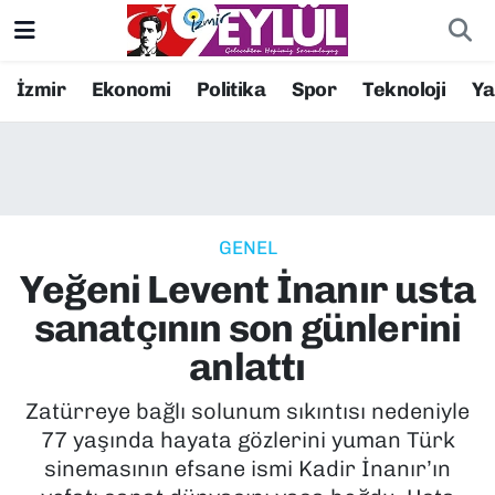
Resmi İlanlar
Konak Nöbetçi Eczaneler
İzmir
Ekonomi
Politika
Spor
Teknoloji
Y
BİLİM
Konak Hava Durumu
DÜNYA
Konak Trafik Yoğunluk Haritası
GENEL
EĞİTİM
Süper Lig Puan Durumu ve Fikstür
Yeğeni Levent İnanır usta
EKONOMİ
Tüm Manşetler
sanatçının son günlerini
anlattı
KÜLTÜR SANAT
Son Dakika Haberleri
Zatürreye bağlı solunum sıkıntısı nedeniyle
MAGAZİN
Haber Arşivi
77 yaşında hayata gözlerini yuman Türk
sinemasının efsane ismi Kadir İnanır’ın
POLİTİKA