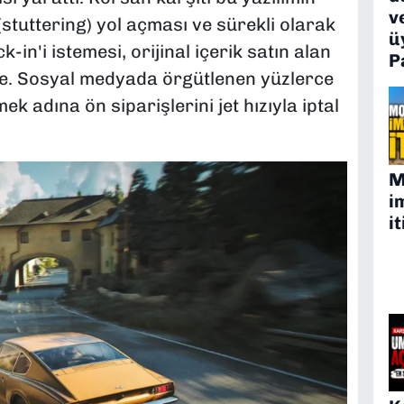
v
stuttering) yol açması ve sürekli olarak
ü
-in'i istemesi, orijinal içerik satın alan
P
ikte. Sosyal medyada örgütlenen yüzlerce
ek adına ön siparişlerini jet hızıyla iptal
M
i
it