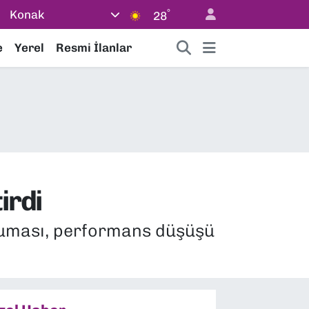
°
Konak
28
e
Yerel
Resmi İlanlar
irdi
ruması, performans düşüşü