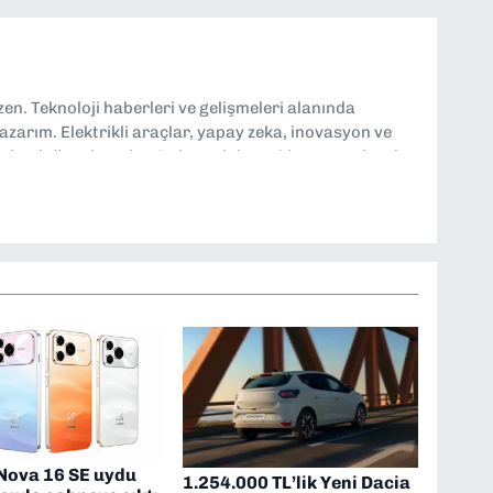
n. Teknoloji haberleri ve gelişmeleri alanında
yazarım. Elektrikli araçlar, yapay zeka, inovasyon ve
lgi duyduğum konular. Dokuzeylul.com’da yazar olarak
ayları tarafsız ve araştırmacı bir bakışla analiz
loji dünyasına dair yorumlarımı paylaşıyorum. Takipte
Nova 16 SE uydu
1.254.000 TL’lik Yeni Dacia