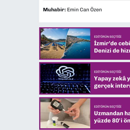
Muhabir:
Emin Can Özen
EDITÖRÜN SEÇTIĞI
İzmir’de ceb
Denizi de hiz
EDITÖRÜN SEÇTIĞI
Yapay zekâ yi
gerçek intern
EDITÖRÜN SEÇTIĞI
Uzmandan hay
yüzde 80'i ön