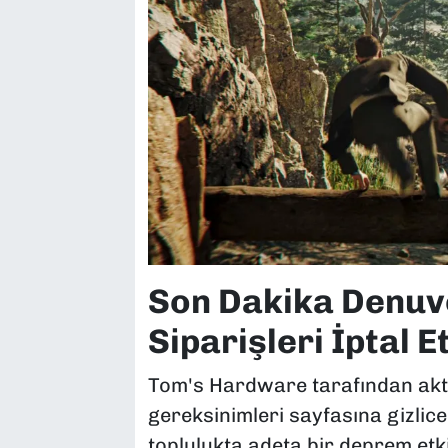
Son Dakika Denuv
Siparişleri İptal E
Tom's Hardware tarafından akta
gereksinimleri sayfasına gizli
toplulukta adeta bir deprem etki