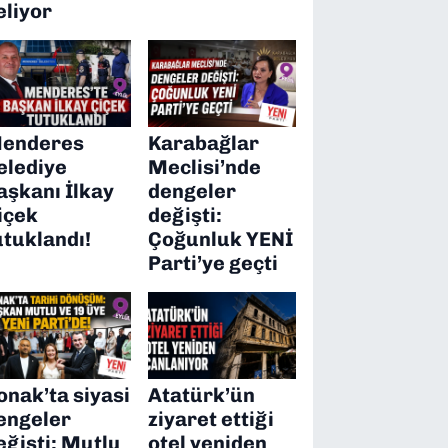
eliyor
enderes
Karabağlar
elediye
Meclisi’nde
aşkanı İlkay
dengeler
içek
değişti:
utuklandı!
Çoğunluk YENİ
Parti’ye geçti
onak’ta siyasi
Atatürk’ün
engeler
ziyaret ettiği
eğişti: Mutlu
otel yeniden