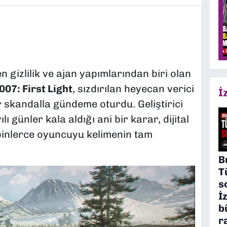
 gizlilik ve ajan yapımlarından biri olan
007: First Light
, sızdırılan heyecan verici
İ
 skandalla gündeme oturdu. Geliştirici
ı günler kala aldığı ani bir karar, dijital
inlerce oyuncuyu kelimenin tam
B
T
s
İ
b
r