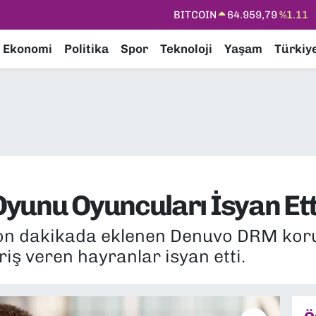
DOLAR
47,7436
%0.18
EURO
55,2510
%0.32
Ekonomi
Politika
Spor
Teknoloji
Yaşam
Türkiy
STERLİN
64,4811
%0.38
GRAM ALTIN
6660.55
%0.03
BİST100
13.779
%-14
BITCOIN
64.959,79
%1.11
yunu Oyuncuları İsyan Ett
 son dakikada eklenen Denuvo DRM ko
iş veren hayranlar isyan etti.