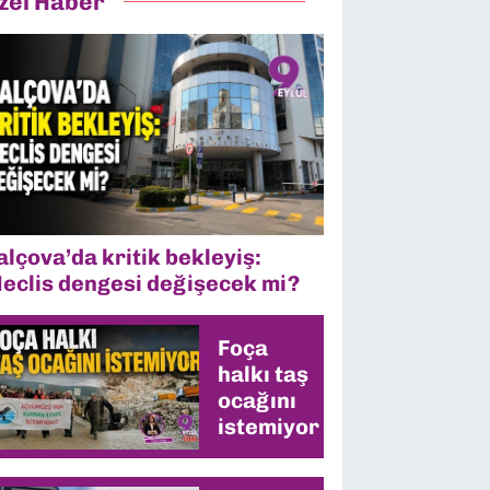
zel Haber
alçova’da kritik bekleyiş:
eclis dengesi değişecek mi?
Foça
halkı taş
ocağını
istemiyor