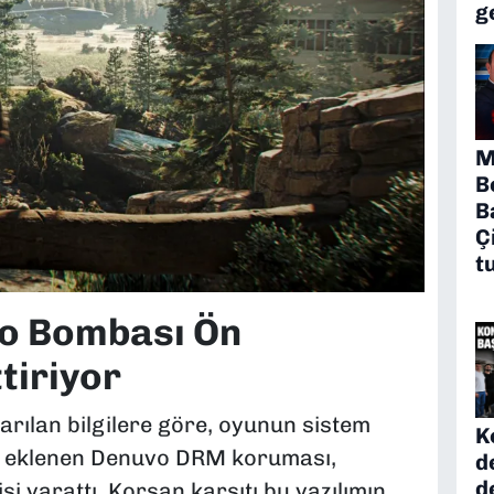
g
M
B
B
Ç
t
o Bombası Ön
ttiriyor
rılan bilgilere göre, oyunun sistem
K
ce eklenen Denuvo DRM koruması,
d
d
si yarattı. Korsan karşıtı bu yazılımın