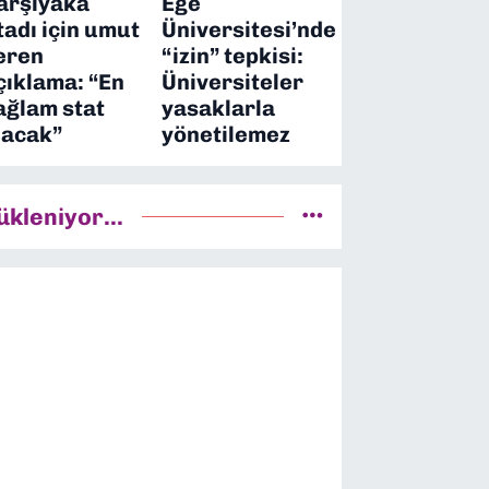
arşıyaka
Ege
tadı için umut
Üniversitesi’nde
eren
“izin” tepkisi:
çıklama: “En
Üniversiteler
ağlam stat
yasaklarla
lacak”
yönetilemez
ükleniyor...