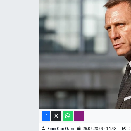
SAĞLIK
SPOR
TEKNOLOJİ
YAŞAM
YEREL YÖNETİMLER
Emin Can Özen
25.05.2026 - 14:48
2