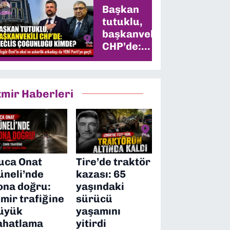
Başkan
tutuklu,
başkanvekili
CHP’de:
Meclis
çoğunluğu
kimde?
zmir Haberleri
uca Onat
Tire’de traktör
üneli’nde
kazası: 65
ona doğru:
yaşındaki
zmir trafiğine
sürücü
üyük
yaşamını
ahatlama
yitirdi