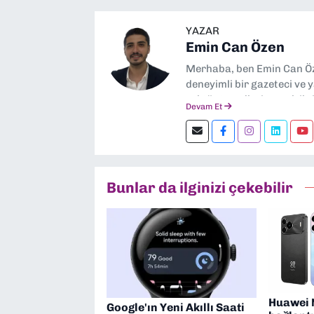
YAZAR
Emin Can Özen
Merhaba, ben Emin Can Öze
deneyimli bir gazeteci ve 
sektör trendleri en çok i
Devam Et
görev yapıyorum. Güncel ol
ediyorum. İzmir’den tekno
kalın! 🚀
Bunlar da ilginizi çekebilir
Huawei 
Google'ın Yeni Akıllı Saati