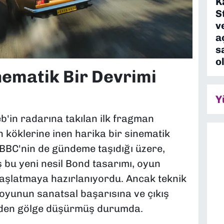
K
S
v
a
s
o
ematik Bir Devrimi
Y
in radarına takılan ilk fragman
n köklerine inen harika bir sinematik
 BBC'nin de gündeme taşıdığı üzere,
ş bu yeni nesil Bond tasarımı, oyun
başlatmaya hazırlanıyordu. Ancak teknik
 oyunun sanatsal başarısına ve çıkış
diden gölge düşürmüş durumda.