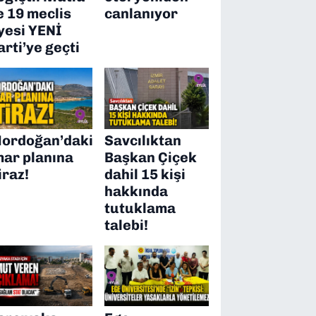
e 19 meclis
canlanıyor
yesi YENİ
arti’ye geçti
ordoğan’daki
Savcılıktan
mar planına
Başkan Çiçek
iraz!
dahil 15 kişi
hakkında
tutuklama
talebi!