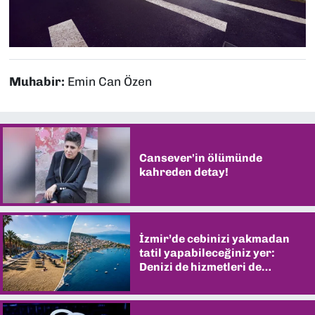
Muhabir:
Emin Can Özen
Cansever'in ölümünde
kahreden detay!
İzmir’de cebinizi yakmadan
tatil yapabileceğiniz yer:
Denizi de hizmetleri de
şaşırtıyor