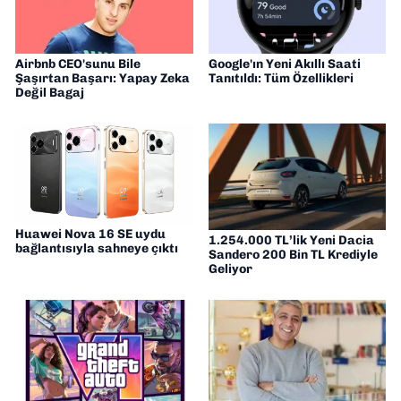
Airbnb CEO'sunu Bile
Google'ın Yeni Akıllı Saati
Şaşırtan Başarı: Yapay Zeka
Tanıtıldı: Tüm Özellikleri
Değil Bagaj
Huawei Nova 16 SE uydu
1.254.000 TL’lik Yeni Dacia
bağlantısıyla sahneye çıktı
Sandero 200 Bin TL Krediyle
Geliyor