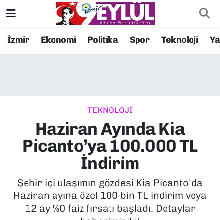
Resmi İlanlar
Konak Nöbetçi Eczaneler
İzmir
Ekonomi
Politika
Spor
Teknoloji
Y
BİLİM
Konak Hava Durumu
DÜNYA
Konak Trafik Yoğunluk Haritası
TEKNOLOJİ
EĞİTİM
Süper Lig Puan Durumu ve Fikstür
Haziran Ayında Kia
EKONOMİ
Tüm Manşetler
Picanto’ya 100.000 TL
İndirim
KÜLTÜR SANAT
Son Dakika Haberleri
Şehir içi ulaşımın gözdesi Kia Picanto'da
MAGAZİN
Haber Arşivi
Haziran ayına özel 100 bin TL indirim veya
12 ay %0 faiz fırsatı başladı. Detaylar
POLİTİKA