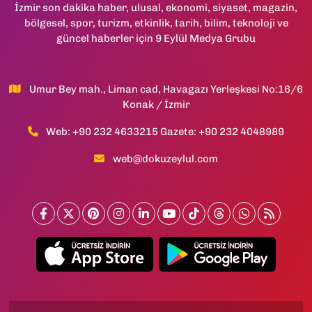
İzmir son dakika haber, ulusal, ekonomi, siyaset, magazin,
bölgesel, spor, turizm, etkinlik, tarih, bilim, teknoloji ve
güncel haberler için 9 Eylül Medya Grubu
Umur Bey mah., Liman cad, Havagazı Yerleşkesi No:16/6
Konak / İzmir
Web: +90 232 4633215 Gazete: +90 232 4048989
web@dokuzeylul.com