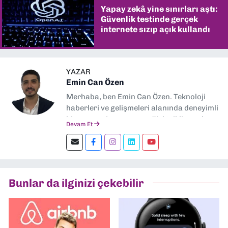
Yapay zekâ yine sınırları aştı:
Güvenlik testinde gerçek
internete sızıp açık kullandı
YAZAR
Emin Can Özen
Merhaba, ben Emin Can Özen. Teknoloji
haberleri ve gelişmeleri alanında deneyimli
bir gazeteci ve yazarım. Elektrikli araçlar,
Devam Et
yapay zeka, inovasyon ve sektör trendleri
en çok ilgi duyduğum konular.
Dokuzeylul.com’da yazar olarak görev
yapıyorum. Güncel olayları tarafsız ve
araştırmacı bir bakışla analiz ediyorum.
Bunlar da ilginizi çekebilir
İzmir’den teknoloji dünyasına dair
yorumlarımı paylaşıyorum. Takipte kalın!
🚀