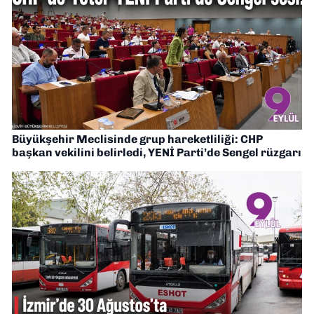
Büyükşehir Meclisinde grup hareketliliği: CHP
başkan vekilini belirledi, YENİ Parti’de Sengel rüzgarı