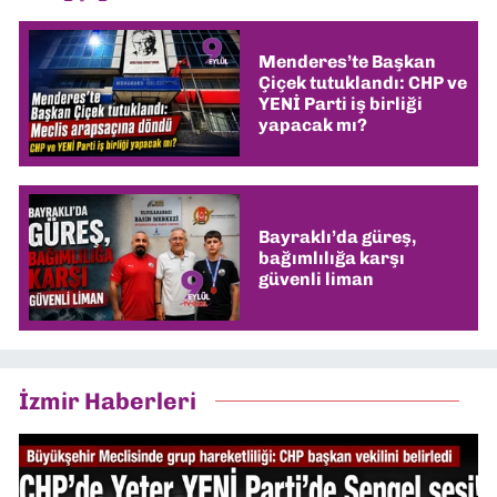
Menderes’te Başkan
Çiçek tutuklandı: CHP ve
YENİ Parti iş birliği
yapacak mı?
Bayraklı’da güreş,
bağımlılığa karşı
güvenli liman
İzmir Haberleri