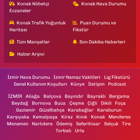
Konak Nöbetçi
Konak Hava Durumu
Eczaneler
Konak Trafik Yoğunluk
Puan Durumu ve
Haritası
Fikstür
Tüm Manşetler
Son Dakika Haberleri
Haber Arşivi
İzmir Hava Durumu
İzmir Namaz Vakitleri
Lig Fikstürü
Genel Kullanım Koşulları
Künye
İletişim
Podcast
İZMİR
Aliağa
Balçova
Bayındır
Bayraklı
Bergama
Beydağ
Bornova
Buca
Çeşme
Çiğli
Dikili
Foça
Gaziemir
Güzelbahçe
Karabağlar
Karaburun
Karşıyaka
Kemalpaşa
Kiraz
Kınık
Konak
Menderes
Menemen
Narlıdere
Ödemiş
Seferihisar
Selçuk
Tire
Torbalı
Urla