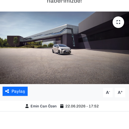
haberimizde!
SAĞLIK
SPOR
TEKNOLOJİ
YAŞAM
YEREL YÖNETİMLER
Paylaş
-
+
A
A
Emin Can Özen
22.06.2026 - 17:52