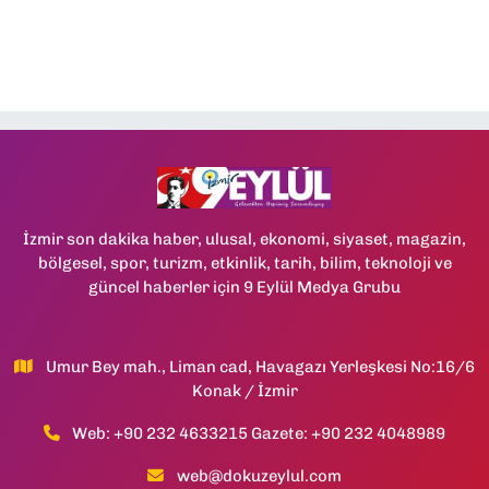
İzmir son dakika haber, ulusal, ekonomi, siyaset, magazin,
bölgesel, spor, turizm, etkinlik, tarih, bilim, teknoloji ve
güncel haberler için 9 Eylül Medya Grubu
Umur Bey mah., Liman cad, Havagazı Yerleşkesi No:16/6
Konak / İzmir
Web: +90 232 4633215 Gazete: +90 232 4048989
web@dokuzeylul.com