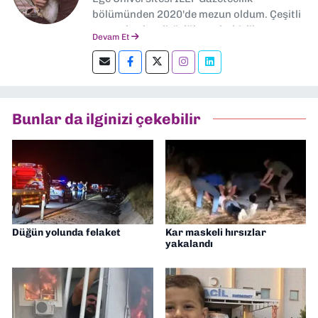
bölümünden 2020'de mezun oldum. Çeşitli
gazetelerde editörlük, muhabirlik yaptım.
Devam Et
Şu an kültür-sanat muhabirliği ve
editörlük yapıyorum.
Bunlar da ilginizi çekebilir
Düğün yolunda felaket
Kar maskeli hırsızlar
yakalandı