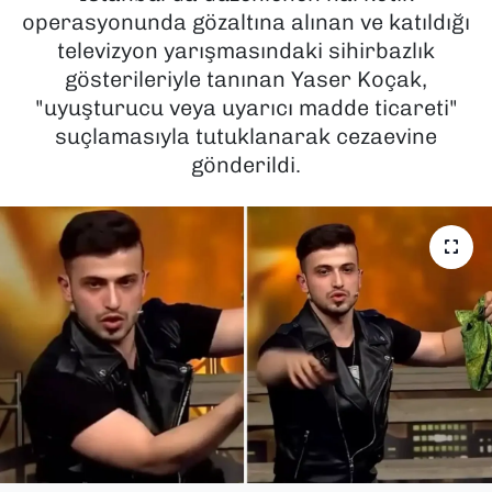
operasyonunda gözaltına alınan ve katıldığı
SAĞLIK
televizyon yarışmasındaki sihirbazlık
gösterileriyle tanınan Yaser Koçak,
SPOR
"uyuşturucu veya uyarıcı madde ticareti"
suçlamasıyla tutuklanarak cezaevine
TEKNOLOJİ
gönderildi.
YAŞAM
YEREL YÖNETİMLER