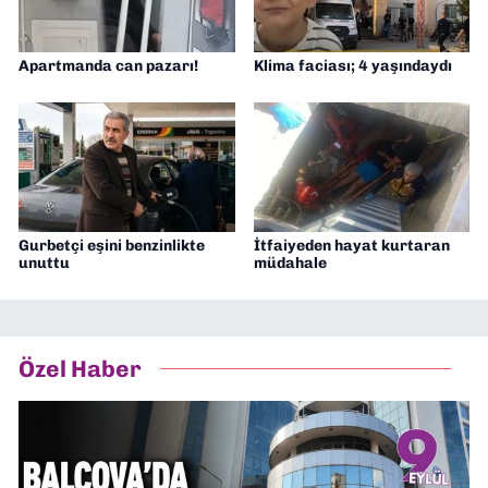
Apartmanda can pazarı!
Klima faciası; 4 yaşındaydı
Gurbetçi eşini benzinlikte
İtfaiyeden hayat kurtaran
unuttu
müdahale
Özel Haber