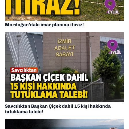
Mordoğan’daki imar planına itiraz!
Savcılıktan Başkan Çiçek dahil 15 kişi hakkında
tutuklama talebi!