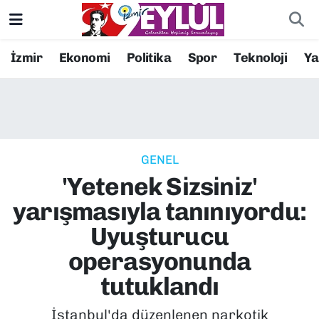
Resmi İlanlar
Konak Nöbetçi Eczaneler
İzmir
Ekonomi
Politika
Spor
Teknoloji
Y
BİLİM
Konak Hava Durumu
DÜNYA
Konak Trafik Yoğunluk Haritası
GENEL
EĞİTİM
Süper Lig Puan Durumu ve Fikstür
'Yetenek Sizsiniz'
EKONOMİ
Tüm Manşetler
yarışmasıyla tanınıyordu:
Uyuşturucu
KÜLTÜR SANAT
Son Dakika Haberleri
operasyonunda
MAGAZİN
Haber Arşivi
tutuklandı
POLİTİKA
İstanbul'da düzenlenen narkotik