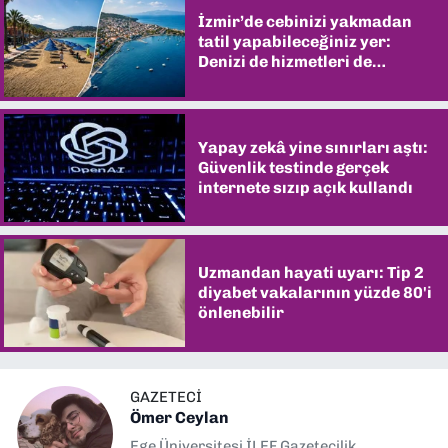
İzmir’de cebinizi yakmadan
tatil yapabileceğiniz yer:
Denizi de hizmetleri de
şaşırtıyor
Yapay zekâ yine sınırları aştı:
Güvenlik testinde gerçek
internete sızıp açık kullandı
Uzmandan hayati uyarı: Tip 2
diyabet vakalarının yüzde 80'i
önlenebilir
GAZETECİ
Ömer Ceylan
Ege Üniversitesi İLEF Gazetecilik