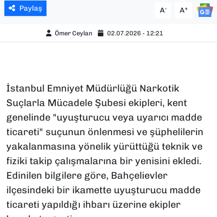
Paylaş
-
+
A
A
Ömer Ceylan
02.07.2026 - 12:21
İstanbul Emniyet Müdürlüğü Narkotik
Suçlarla Mücadele Şubesi ekipleri, kent
genelinde "uyuşturucu veya uyarıcı madde
ticareti" suçunun önlenmesi ve şüphelilerin
yakalanmasına yönelik yürüttüğü teknik ve
fiziki takip çalışmalarına bir yenisini ekledi.
Edinilen bilgilere göre, Bahçelievler
ilçesindeki bir ikamette uyuşturucu madde
ticareti yapıldığı ihbarı üzerine ekipler