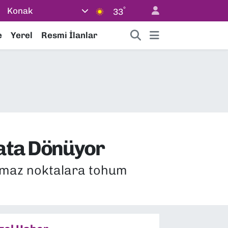
°
Konak
33
e
Yerel
Resmi İlanlar
yata Dönüyor
ılmaz noktalara tohum