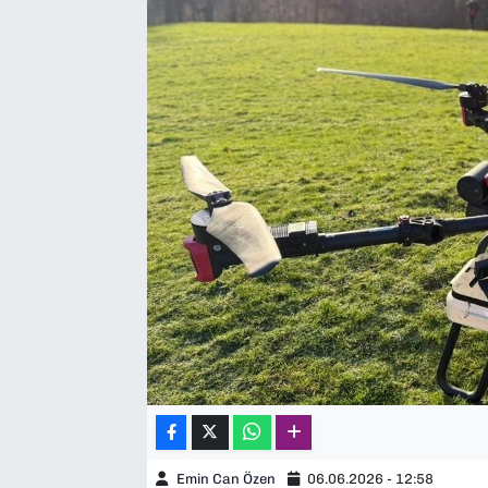
SAĞLIK
SPOR
TEKNOLOJİ
YAŞAM
YEREL YÖNETİMLER
Emin Can Özen
06.06.2026 - 12:58