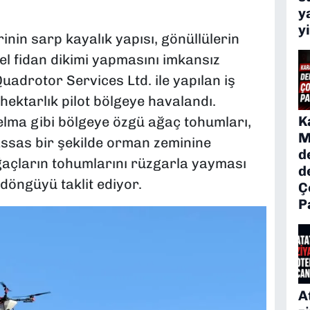
y
y
inin sarp kayalık yapısı, gönüllülerin
el fidan dikimi yapmasını imkansız
Quadrotor Services Ltd. ile yapılan iş
hektarlık pilot bölgeye havalandı.
K
elma gibi bölgeye özgü ağaç tohumları,
M
assas bir şekilde orman zeminine
d
 ağaçların tohumlarını rüzgarla yayması
d
döngüyü taklit ediyor.
Ç
P
A