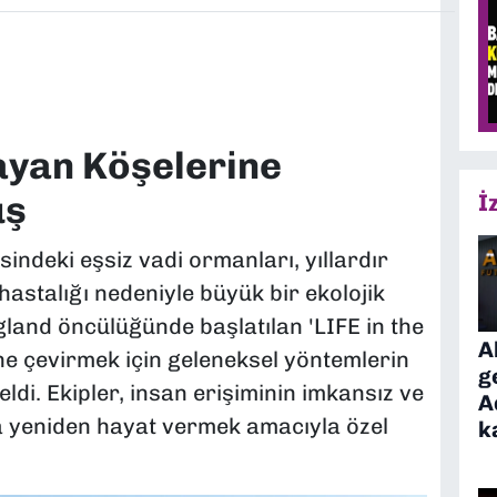
ayan Köşelerine
uş
İ
sindeki eşsiz vadi ormanları, yıllardır
hastalığı nedeniyle büyük bir ekolojik
gland öncülüğünde başlatılan 'LIFE in the
A
ine çevirmek için geleneksel yöntemlerin
g
di. Ekipler, insan erişiminin imkansız ve
A
ra yeniden hayat vermek amacıyla özel
k