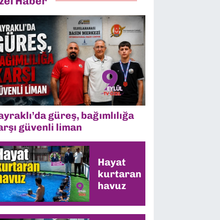
zel Haber
ayraklı’da güreş, bağımlılığa
arşı güvenli liman
Hayat
kurtaran
havuz