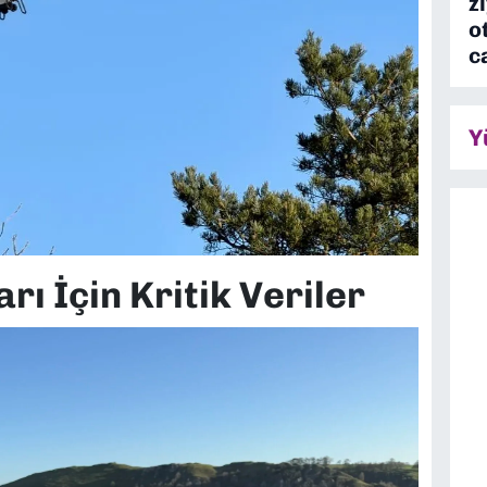
z
o
c
Y
ı İçin Kritik Veriler