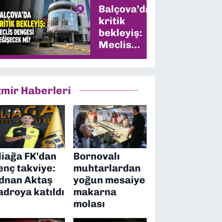
Balçova’da
kritik
bekleyiş:
Meclis
dengesi
değişecek
mi?
zmir Haberleri
liağa FK’dan
Bornovalı
enç takviye:
muhtarlardan
dnan Aktaş
yoğun mesaiye
adroya katıldı
makarna
molası