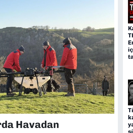
K
T
E
i
t
T
k
arda Havadan
y
s