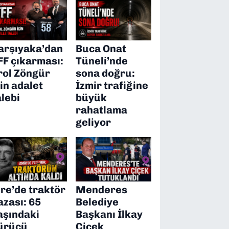
arşıyaka’dan
Buca Onat
FF çıkarması:
Tüneli’nde
rol Zöngür
sona doğru:
çin adalet
İzmir trafiğine
alebi
büyük
rahatlama
geliyor
ire’de traktör
Menderes
azası: 65
Belediye
aşındaki
Başkanı İlkay
ürücü
Çiçek