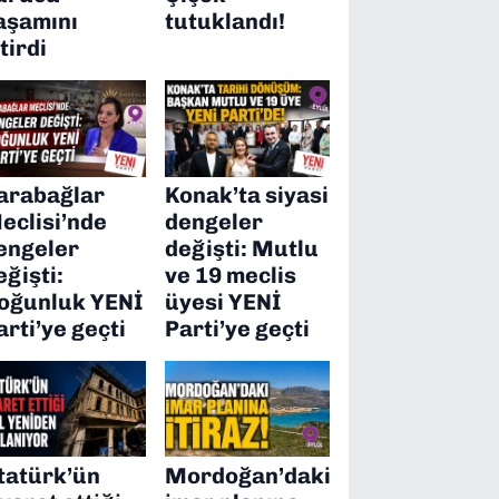
aşamını
tutuklandı!
itirdi
arabağlar
Konak’ta siyasi
eclisi’nde
dengeler
engeler
değişti: Mutlu
eğişti:
ve 19 meclis
oğunluk YENİ
üyesi YENİ
arti’ye geçti
Parti’ye geçti
tatürk’ün
Mordoğan’daki