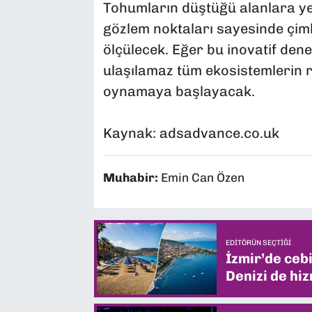
Tohumların düştüğü alanlara yerl
gözlem noktaları sayesinde çiml
ölçülecek. Eğer bu inovatif den
ulaşılamaz tüm ekosistemlerin
oynamaya başlayacak.
Kaynak: adsadvance.co.uk
Muhabir:
Emin Can Özen
EDITÖRÜN SEÇTIĞI
İzmir’de ceb
Denizi de hiz