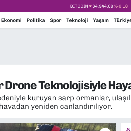
DOLAR
47,7436
%0.18
EURO
55,2510
%0.32
Ekonomi
Politika
Spor
Teknoloji
Yaşam
Türkiy
STERLİN
64,4811
%0.38
GRAM ALTIN
6660.55
%0.03
BİST100
13.779
%-14
BITCOIN
64.944,08
%-0.18
 Drone Teknolojisiyle Ha
nedeniyle kuruyan sarp ormanlar, ulaş
havadan yeniden canlandırılıyor.