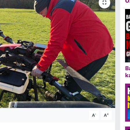
Ö
B
k
-
+
A
A