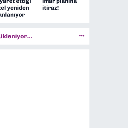
iyaret ettiği
imar planına
tel yeniden
itiraz!
anlanıyor
ükleniyor...