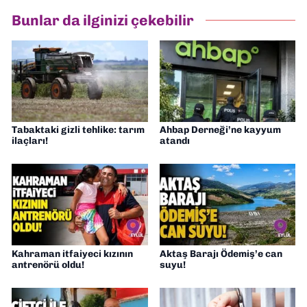
hazırlayıp sundum. Şu anda Dokuz Eylül
Bunlar da ilginizi çekebilir
Gazetesi'nde editörlük yapıyorum
Tabaktaki gizli tehlike: tarım
Ahbap Derneği’ne kayyum
ilaçları!
atandı
Kahraman itfaiyeci kızının
Aktaş Barajı Ödemiş’e can
antrenörü oldu!
suyu!