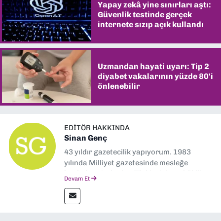
Yapay zekâ yine sınırları aştı:
Güvenlik testinde gerçek
internete sızıp açık kullandı
Uzmandan hayati uyarı: Tip 2
diyabet vakalarının yüzde 80'i
önlenebilir
EDITÖR HAKKINDA
Sinan Genç
43 yıldır gazetecilik yapıyorum. 1983
yılında Milliyet gazetesinde mesleğe
başladım. Ardından Türkiye’nin en köklü
Devam Et
gazetelerinden Yeni Asır’da 36 yıl boyunca
muhabir, editör, müdür yardımcısı ve spor
müdürü olarak görev yaptım. Ayrıca Yeni
Asır TV’de 7 yıl boyunca programlar