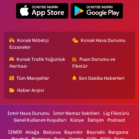
Konak Nöbetçi
Konak Hava Durumu
Eczaneler
Konak Trafik Yoğunluk
Puan Durumu ve
Haritası
Fikstür
Tüm Manşetler
Son Dakika Haberleri
Haber Arşivi
İzmir Hava Durumu
İzmir Namaz Vakitleri
Lig Fikstürü
Genel Kullanım Koşulları
Künye
İletişim
Podcast
İZMİR
Aliağa
Balçova
Bayındır
Bayraklı
Bergama