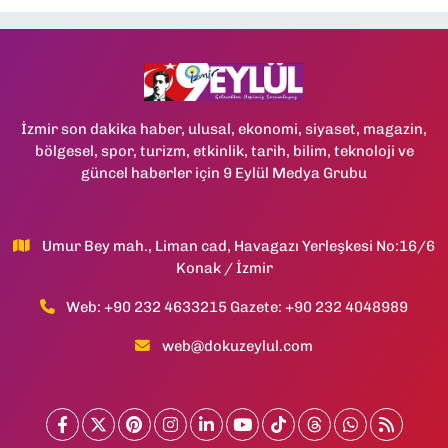
İzmir son dakika haber, ulusal, ekonomi, siyaset, magazin,
bölgesel, spor, turizm, etkinlik, tarih, bilim, teknoloji ve
güncel haberler için 9 Eylül Medya Grubu
Umur Bey mah., Liman cad, Havagazı Yerleşkesi No:16/6
Konak / İzmir
Web: +90 232 4633215 Gazete: +90 232 4048989
web@dokuzeylul.com