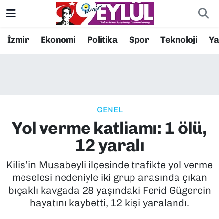
Resmi İlanlar
Konak Nöbetçi Eczaneler
İzmir
Ekonomi
Politika
Spor
Teknoloji
Y
BİLİM
Konak Hava Durumu
DÜNYA
Konak Trafik Yoğunluk Haritası
GENEL
EĞİTİM
Süper Lig Puan Durumu ve Fikstür
Yol verme katliamı: 1 ölü,
EKONOMİ
Tüm Manşetler
12 yaralı
KÜLTÜR SANAT
Son Dakika Haberleri
Kilis’in Musabeyli ilçesinde trafikte yol verme
meselesi nedeniyle iki grup arasında çıkan
MAGAZİN
Haber Arşivi
bıçaklı kavgada 28 yaşındaki Ferid Gügercin
hayatını kaybetti, 12 kişi yaralandı.
POLİTİKA