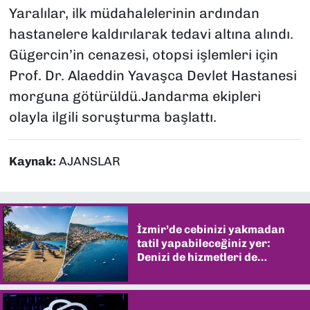
Yaralılar, ilk müdahalelerinin ardından
hastanelere kaldırılarak tedavi altına alındı.
Gügercin’in cenazesi, otopsi işlemleri için
Prof. Dr. Alaeddin Yavaşca Devlet Hastanesi
morguna götürüldü.Jandarma ekipleri
olayla ilgili soruşturma başlattı.
Kaynak:
AJANSLAR
İzmir’de cebinizi yakmadan
tatil yapabileceğiniz yer:
Denizi de hizmetleri de
şaşırtıyor