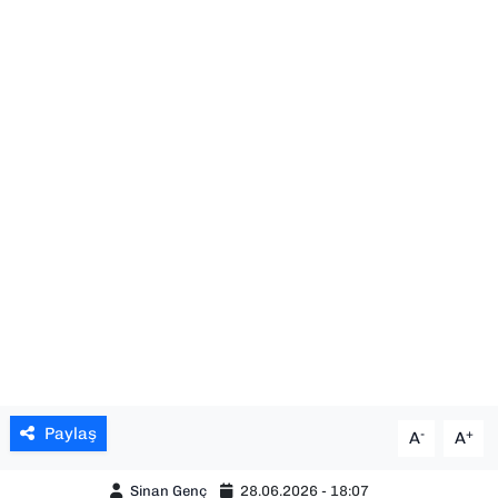
SAĞLIK
SPOR
TEKNOLOJİ
YAŞAM
YEREL YÖNETİMLER
Paylaş
-
+
A
A
Sinan Genç
28.06.2026 - 18:07