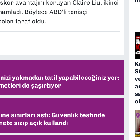
kor avantajını koruyan Claire Liu, ikinci
amladı. Böylece ABD’li tenisçi
len taraf oldu.
K
S
inizi yakmadan tatil yapabileceğiniz yer:
v
metleri de şaşırtıyor
a
s
o
ne sınırları aştı: Güvenlik testinde
ete sızıp açık kullandı