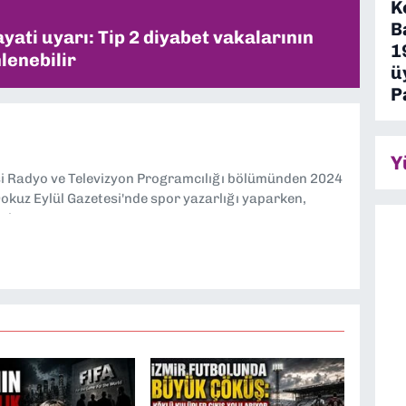
K
B
ati uyarı: Tip 2 diyabet vakalarının
1
lenebilir
ü
P
Y
si Radyo ve Televizyon Programcılığı bölümünden 2024
kuz Eylül Gazetesi'nde spor yazarlığı yaparken,
eniyorum.