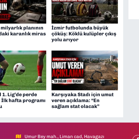
 milyarlık planının
İzmir futbolunda büyük
daki karanlık miras
çöküş: Köklü kulüpler çıkış
yolu arıyor
 1. Lig’de perde
Karşıyaka Stadı için umut
: İlk hafta programı
veren açıklama: “En
u
sağlam stat olacak”
Umur Bey mah., Liman cad, Havagazı