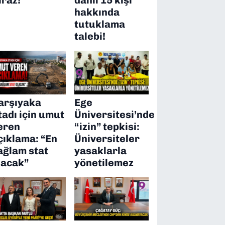
hakkında
tutuklama
talebi!
arşıyaka
Ege
tadı için umut
Üniversitesi’nde
eren
“izin” tepkisi:
çıklama: “En
Üniversiteler
ağlam stat
yasaklarla
lacak”
yönetilemez