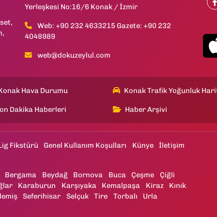
Yerleşkesi No:16/6 Konak / İzmir
set,
Web: +90 232 4633215 Gazete: +90 232
h,
4048989
web@dokuzeylul.com
Konak Hava Durumu
Konak Trafik Yoğunluk Hari
on Dakika Haberleri
Haber Arşivi
Lig Fikstürü
Genel Kullanım Koşulları
Künye
İletişim
Bergama
Beydağ
Bornova
Buca
Çeşme
Çiğli
ğlar
Karaburun
Karşıyaka
Kemalpaşa
Kiraz
Kınık
demiş
Seferihisar
Selçuk
Tire
Torbalı
Urla