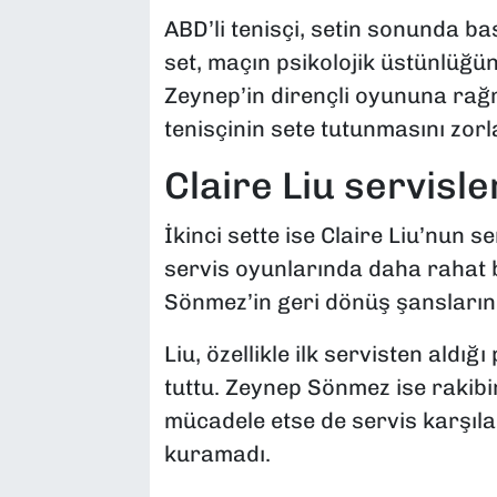
ABD’li tenisçi, setin sonunda bas
set, maçın psikolojik üstünlüğün
Zeynep’in dirençli oyununa rağm
tenisçinin sete tutunmasını zorla
Claire Liu servisle
İkinci sette ise Claire Liu’nun s
servis oyunlarında daha rahat 
Sönmez’in geri dönüş şanslarını 
Liu, özellikle ilk servisten aldı
tuttu. Zeynep Sönmez ise rakibin
mücadele etse de servis karşıla
kuramadı.