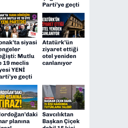
Parti’ye geçti
onak’ta siyasi
Atatürk’ün
engeler
ziyaret ettiği
eğişti: Mutlu
otel yeniden
e 19 meclis
canlanıyor
yesi YENİ
arti’ye geçti
ordoğan’daki
Savcılıktan
mar planına
Başkan Çiçek
iraz!
dahil 15 kişi