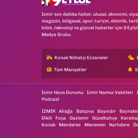
İzmir son dakika haber, ulusal, ekonomi, siya
magazin, bölgesel, spor, turizm, etkinlik, tari
bilim, teknoloji ve güncel haberler için 9 Eylül
Medya Grubu
Konak Nöbetçi Eczaneler
Tüm Manşetler
S
İzmir Hava Durumu
İzmir Namaz Vakitleri
Podcast
İZMİR
Aliağa
Balçova
Bayındır
Bayraklı
Dikili
Foça
Gaziemir
Güzelbahçe
Karaba
Konak
Menderes
Menemen
Narlıdere
Ö