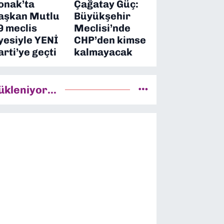
onak’ta
Çağatay Güç:
aşkan Mutlu
Büyükşehir
9 meclis
Meclisi’nde
yesiyle YENİ
CHP’den kimse
arti’ye geçti
kalmayacak
ükleniyor...