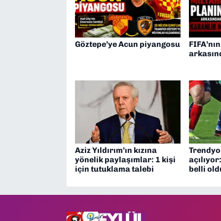
Göztepe’ye Acun piyangosu
FIFA’nın
arkasın
Aziz Yıldırım’ın kızına
Trendyol
yönelik paylaşımlar: 1 kişi
açılıyor
için tutuklama talebi
belli old