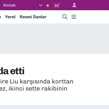
°
Konak
35
e
Yerel
Resmi İlanlar
a etti
ire Liu karşısında korttan
z, ikinci sette rakibinin