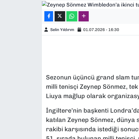
SAĞLIK
SPOR
Selin Yıldırım
01.07.2026 - 16:30
TEKNOLOJİ
YAŞAM
YEREL YÖNETİMLER
Sezonun üçüncü grand slam tu
milli tenisçi Zeynep Sönmez, tek
Liuya mağlup olarak organizasy
İngiltere’nin başkenti Londra’
katılan Zeynep Sönmez, dünya 
rakibi karşısında istediği son
51. sırada bulunan milli tenisçi,