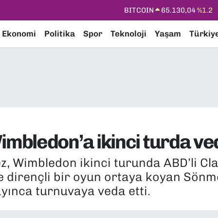
DOLAR
47,7106
%0.17
EURO
55,1652
%0.27
Ekonomi
Politika
Spor
Teknoloji
Yaşam
Türkiy
STERLİN
64,4046
%0.35
GRAM ALTIN
6618.49
%2.12
BİST100
13.773
%-19
BITCOIN
65.130,04
%1.2
bledon’a ikinci turda ved
z, Wimbledon ikinci turunda ABD’li Cla
te dirençli bir oyun ortaya koyan Sönme
yınca turnuvaya veda etti.