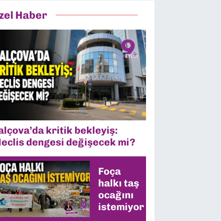
zel Haber
alçova’da kritik bekleyiş:
eclis dengesi değişecek mi?
Foça
halkı taş
ocağını
istemiyor