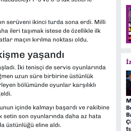
serüveni ikinci turda sona erdi. Milli
a ileri taşımak istese de özellikle ilk
tlar maçın kırılma noktası oldu.
ekişme yaşandı
İ
şladı. İki tenisçi de servis oyunlarında
en uzun süre birbirine üstünlük
rleyen bölümünde oyunlar karşılıklı
eldi.
M
nun içinde kalmayı başardı ve rakibine
B
B
k setin son oyunlarında daha az hata
Ç
a üstünlüğü eline aldı.
t