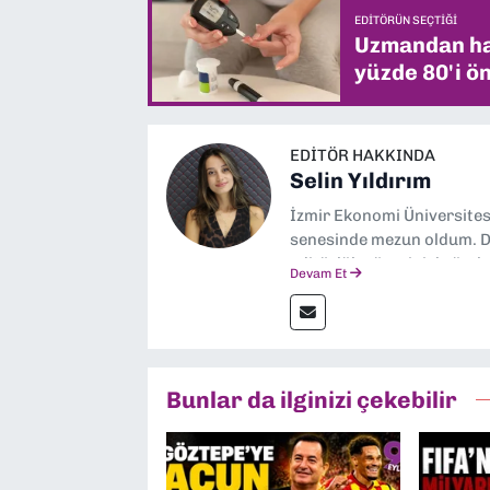
EDITÖRÜN SEÇTIĞI
Uzmandan hay
yüzde 80'i ön
EDITÖR HAKKINDA
Selin Yıldırım
İzmir Ekonomi Üniversite
senesinde mezun oldum. Do
editörlük görevini de üstl
Devam Et
Bunlar da ilginizi çekebilir