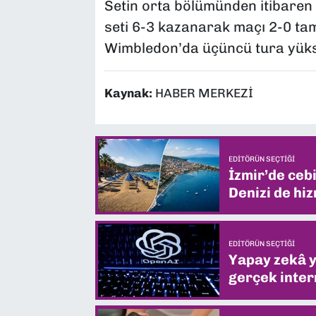
Setin orta bölümünden itibaren s
seti 6-3 kazanarak maçı 2-0 tam
Wimbledon’da üçüncü tura yükse
Kaynak:
HABER MERKEZİ
EDITÖRÜN SEÇTIĞI
İzmir’de ceb
Denizi de hiz
EDITÖRÜN SEÇTIĞI
Yapay zekâ yi
gerçek intern