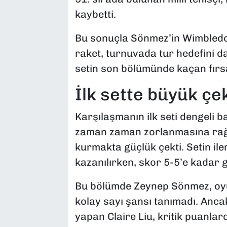
kaybetti.
Bu sonuçla Sönmez’in Wimbledon 
raket, turnuvada tur hedefini dah
setin son bölümünde kaçan fırsa
İlk sette büyük ç
Karşılaşmanın ilk seti dengeli ba
zaman zaman zorlanmasına rağm
kurmakta güçlük çekti. Setin ile
kazanılırken, skor 5-5’e kadar g
Bu bölümde Zeynep Sönmez, oyu
kolay sayı şansı tanımadı. Anca
yapan Claire Liu, kritik puanlard