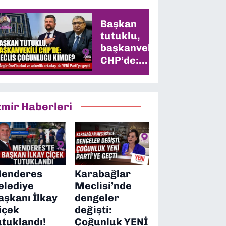
Başkan
tutuklu,
başkanvekili
CHP’de:
Meclis
çoğunluğu
kimde?
zmir Haberleri
enderes
Karabağlar
elediye
Meclisi’nde
aşkanı İlkay
dengeler
içek
değişti:
utuklandı!
Çoğunluk YENİ