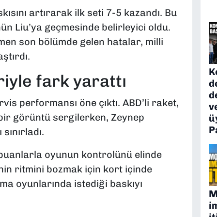
kısını artırarak ilk seti 7-5 kazandı. Bu
ün Liu’ya geçmesinde belirleyici oldu.
en son bölümde gelen hatalar, milli
ştırdı.
K
riyle fark yarattı
d
d
ervis performansı öne çıktı. ABD’li raket,
v
bir görüntü sergilerken, Zeynep
ü
P
sınırladı.
ğı puanlarla oyunun kontrolünü elinde
in ritmini bozmak için kort içinde
ma oyunlarında istediği baskıyı
M
i
it