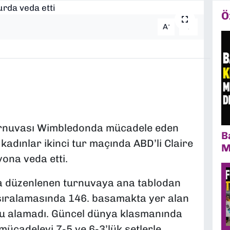
Ö
-
+
A
A
rnuvası Wimbledonda mücadele eden
B
 kadınlar ikinci tur maçında ABD’li Claire
M
ona veda etti.
da düzenlenen turnuvaya ana tablodan
sıralamasında 146. basamakta yer alan
ucu alamadı. Güncel dünya klasmanında
 mücadeleyi 7-5 ve 6-3’lük setlerle