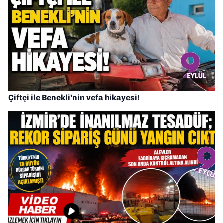
Çiftçi ile Benekli’nin vefa hikayesi!