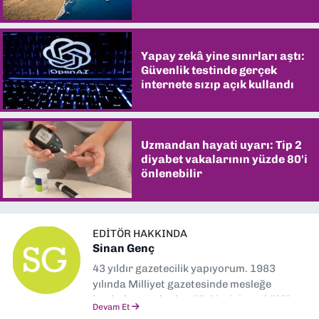
şaşırtıyor
Yapay zekâ yine sınırları aştı:
Güvenlik testinde gerçek
internete sızıp açık kullandı
Uzmandan hayati uyarı: Tip 2
diyabet vakalarının yüzde 80'i
önlenebilir
EDITÖR HAKKINDA
Sinan Genç
43 yıldır gazetecilik yapıyorum. 1983
yılında Milliyet gazetesinde mesleğe
başladım. Ardından Türkiye’nin en köklü
Devam Et
gazetelerinden Yeni Asır’da 36 yıl boyunca