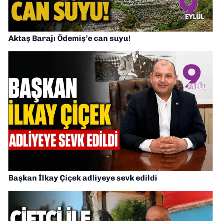
Aktaş Barajı Ödemiş’e can suyu!
Başkan İlkay Çiçek adliyeye sevk edildi