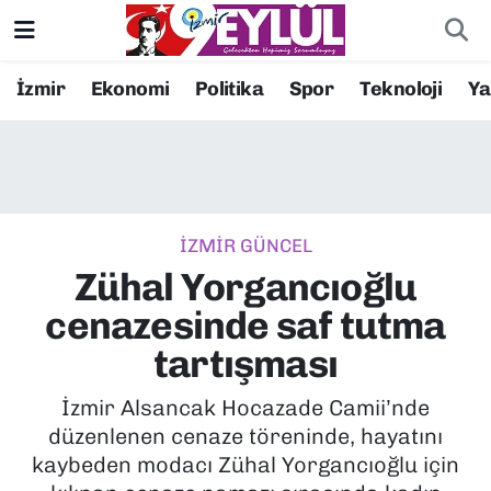
Resmi İlanlar
Konak Nöbetçi Eczaneler
İzmir
Ekonomi
Politika
Spor
Teknoloji
Y
BİLİM
Konak Hava Durumu
DÜNYA
Konak Trafik Yoğunluk Haritası
İZMİR GÜNCEL
EĞİTİM
Süper Lig Puan Durumu ve Fikstür
Zühal Yorgancıoğlu
EKONOMİ
Tüm Manşetler
cenazesinde saf tutma
tartışması
KÜLTÜR SANAT
Son Dakika Haberleri
İzmir Alsancak Hocazade Camii’nde
MAGAZİN
Haber Arşivi
düzenlenen cenaze töreninde, hayatını
kaybeden modacı Zühal Yorgancıoğlu için
POLİTİKA