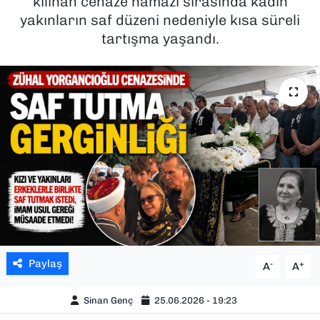
kılınan cenaze namazı sırasında kadın
yakınların saf düzeni nedeniyle kısa süreli
SAĞLIK
tartışma yaşandı.
SPOR
TEKNOLOJİ
YAŞAM
YEREL YÖNETİMLER
Paylaş
-
+
A
A
Sinan Genç
25.06.2026 - 19:23