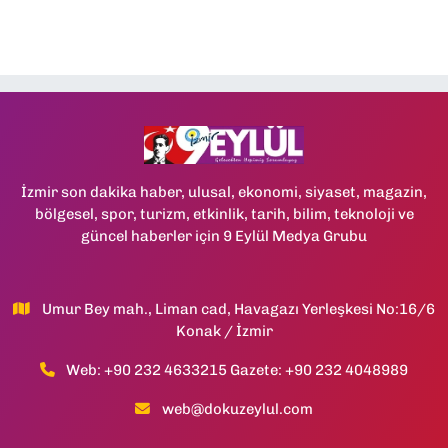
İzmir son dakika haber, ulusal, ekonomi, siyaset, magazin,
bölgesel, spor, turizm, etkinlik, tarih, bilim, teknoloji ve
güncel haberler için 9 Eylül Medya Grubu
Umur Bey mah., Liman cad, Havagazı Yerleşkesi No:16/6
Konak / İzmir
Web: +90 232 4633215 Gazete: +90 232 4048989
web@dokuzeylul.com