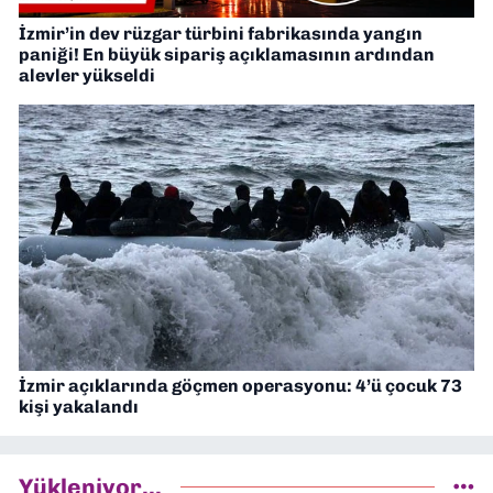
İzmir’in dev rüzgar türbini fabrikasında yangın
paniği! En büyük sipariş açıklamasının ardından
alevler yükseldi
İzmir açıklarında göçmen operasyonu: 4’ü çocuk 73
kişi yakalandı
Yükleniyor...