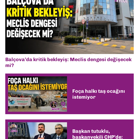
Balçova’da kritik bekleyiş: Meclis dengesi değişecek
mi?
Foça halkı taş ocağını
istemiyor
Başkan tutuklu,
başkanvekili CHP’de: