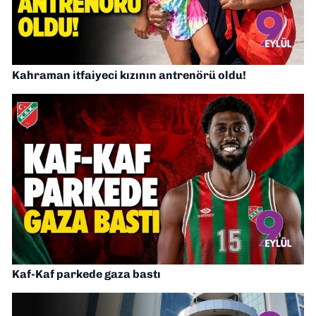
Kahraman itfaiyeci kızının antrenörü oldu!
Kaf-Kaf parkede gaza bastı