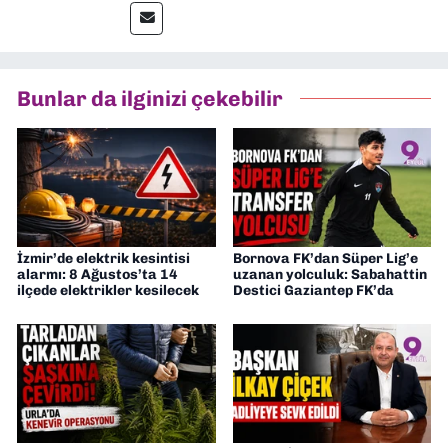
muhabir, editör, müdür yardımcısı ve spor
müdürü olarak görev yaptım. Ayrıca Yeni
Asır TV’de 7 yıl boyunca programlar
hazırlayıp sundum. Şu anda Dokuz Eylül
Bunlar da ilginizi çekebilir
Gazetesi'nde editörlük yapıyorum
İzmir’de elektrik kesintisi
Bornova FK’dan Süper Lig’e
alarmı: 8 Ağustos’ta 14
uzanan yolculuk: Sabahattin
ilçede elektrikler kesilecek
Destici Gaziantep FK’da