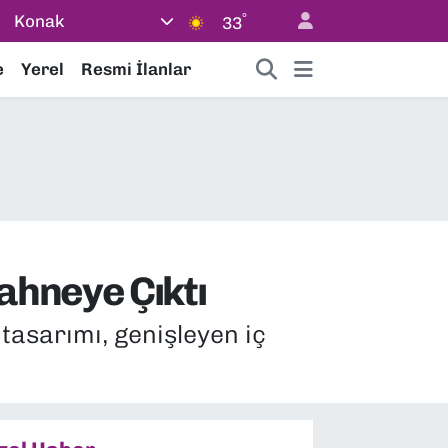
°
Konak
33
e
Yerel
Resmi İlanlar
ahneye Çıktı
tasarımı, genişleyen iç