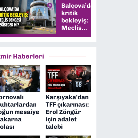
Balçova’da
kritik
bekleyiş:
Meclis
dengesi
değişecek
mi?
zmir Haberleri
ornovalı
Karşıyaka’dan
uhtarlardan
TFF çıkarması:
oğun mesaiye
Erol Zöngür
akarna
için adalet
olası
talebi