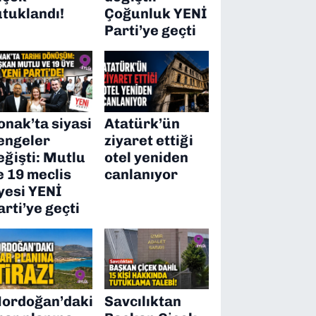
utuklandı!
Çoğunluk YENİ
Parti’ye geçti
onak’ta siyasi
Atatürk’ün
engeler
ziyaret ettiği
eğişti: Mutlu
otel yeniden
e 19 meclis
canlanıyor
yesi YENİ
arti’ye geçti
ordoğan’daki
Savcılıktan