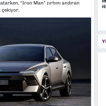
i
atarken, "Iron Man" zırhını andıran
it
 çekiyor.
Y