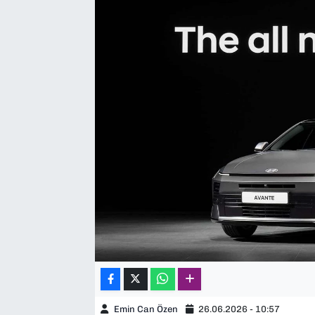
SAĞLIK
SPOR
TEKNOLOJİ
YAŞAM
YEREL YÖNETİMLER
Emin Can Özen
26.06.2026 - 10:57