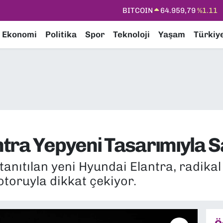
DOLAR
47,7436
%0.18
EURO
55,2510
%0.32
Ekonomi
Politika
Spor
Teknoloji
Yaşam
Türkiy
STERLİN
64,4811
%0.38
GRAM ALTIN
6660.55
%0.03
BİST100
13.779
%-14
BITCOIN
64.959,79
%1.11
tra Yepyeni Tasarımıyla S
anıtılan yeni Hyundai Elantra, radikal 
otoruyla dikkat çekiyor.