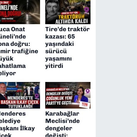
uca Onat
Tire’de traktör
üneli’nde
kazası: 65
ona doğru:
yaşındaki
zmir trafiğine
sürücü
üyük
yaşamını
ahatlama
yitirdi
eliyor
enderes
Karabağlar
elediye
Meclisi’nde
aşkanı İlkay
dengeler
içek
değişti: