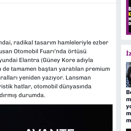
dai, radikal tasarım hamleleriyle ezber
san Otomobil Fuarı’nda örtüsü
İ
Hyundai Elantra (Güney Kore adıyla
m de tamamen baştan yaratılan premium
uralları yeniden yazıyor. Lansman
istik hatlar, otomobil dünyasında
B
dırmış durumda.
m
y
m
m