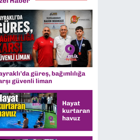
zel Haber
ayraklı’da güreş, bağımlılığa
arşı güvenli liman
Hayat
kurtaran
havuz