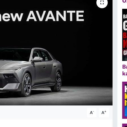
Ö
B
k
-
+
A
A