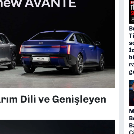
B
T
s
İ
b
r
g
arım Dili ve Genişleyen
M
B
B
Ç