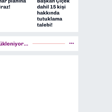
mar planına
Başkan Çiçek
iraz!
dahil 15 kişi
hakkında
tutuklama
talebi!
ükleniyor...