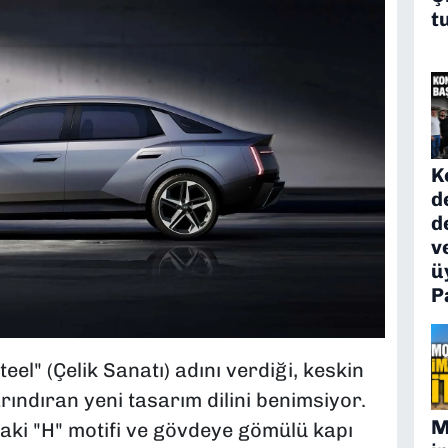
t
K
d
d
v
ü
P
eel" (Çelik Sanatı) adını verdiği, keskin
ındıran yeni tasarım dilini benimsiyor.
M
ki "H" motifi ve gövdeye gömülü kapı